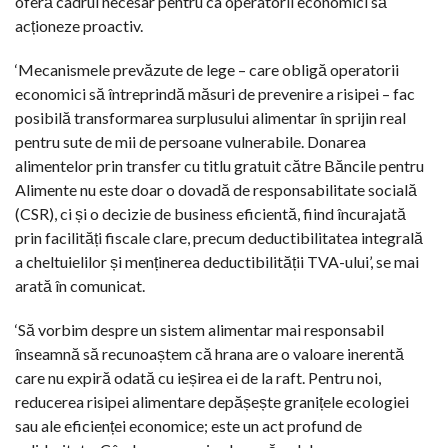
oferă cadrul necesar pentru ca operatorii economici să
acționeze proactiv.
‘Mecanismele prevăzute de lege – care obligă operatorii
economici să întreprindă măsuri de prevenire a risipei – fac
posibilă transformarea surplusului alimentar în sprijin real
pentru sute de mii de persoane vulnerabile. Donarea
alimentelor prin transfer cu titlu gratuit către Băncile pentru
Alimente nu este doar o dovadă de responsabilitate socială
(CSR), ci și o decizie de business eficientă, fiind încurajată
prin facilități fiscale clare, precum deductibilitatea integrală
a cheltuielilor și menținerea deductibilității TVA-ului’, se mai
arată în comunicat.
‘Să vorbim despre un sistem alimentar mai responsabil
înseamnă să recunoaștem că hrana are o valoare inerentă
care nu expiră odată cu ieșirea ei de la raft. Pentru noi,
reducerea risipei alimentare depășește granițele ecologiei
sau ale eficienței economice; este un act profund de