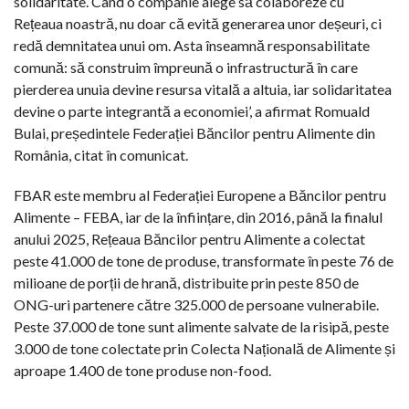
solidaritate. Când o companie alege să colaboreze cu
Rețeaua noastră, nu doar că evită generarea unor deșeuri, ci
redă demnitatea unui om. Asta înseamnă responsabilitate
comună: să construim împreună o infrastructură în care
pierderea unuia devine resursa vitală a altuia, iar solidaritatea
devine o parte integrantă a economiei’, a afirmat Romuald
Bulai, președintele Federației Băncilor pentru Alimente din
România, citat în comunicat.
FBAR este membru al Federației Europene a Băncilor pentru
Alimente – FEBA, iar de la înființare, din 2016, până la finalul
anului 2025, Rețeaua Băncilor pentru Alimente a colectat
peste 41.000 de tone de produse, transformate în peste 76 de
milioane de porții de hrană, distribuite prin peste 850 de
ONG-uri partenere către 325.000 de persoane vulnerabile.
Peste 37.000 de tone sunt alimente salvate de la risipă, peste
3.000 de tone colectate prin Colecta Națională de Alimente și
aproape 1.400 de tone produse non-food.