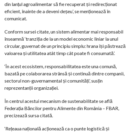
din lanțul agroalimentar să fie recuperat și redirecționat
eficient, înainte de a deveni deșeu’, se menționează în
comunicat.
Conform sursei citate, un sistem alimentar mai responsabil
înseamnă ‘tranziția de la un model economic liniar la unul
circular, guvernat de un principiu simplu: hrana își păstrează
valoarea și utilitatea atât timp cât poate fi consumată’.
‘În acest ecosistem, responsabilitatea este una comună,
bazată pe colaborarea strânsă și continuă dintre companii,
sectorul non-guvernamental și comunități’, susțin
reprezentanții organizației.
În centrul acestui mecanism de sustenabilitate se află
Federația Băncilor pentru Alimente din România – FBAR,
precizează sursa citată.
‘Rețeaua națională acționează ca o punte logistică și