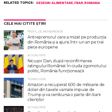
RELATED TOPICS:
,
,
DESEURI ALIMENTARE
FBAR
ROMANIA
CELE MAI CITITE ȘTIRI
PROFIL DE ANTREPRENOR
Antreprenorul care a mizat pe producția
din România și a ajuns într-un an pe trei
piețe europene
ACTUALITATE
Nicuşor Dan, după reconfirmarea
ratingului României: În ciuda zgomotului
politic, România funcţionează
TEHNOLOGIE
Amazon a recuperat 600 de milioane de
dolari din taxele vamale impuse de
Trump şi va rambursa o parte din bani
clienţilor
ACTUALITATE