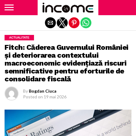
Exit mobile version
ACTUALITATE
Fitch: Căderea Guvernului României
și deteriorarea contextului
macroeconomic evidențiază riscuri
semnificative pentru eforturile de
consolidare fiscală
By
Bogdan Ciuca
Posted on
19 mai 2026