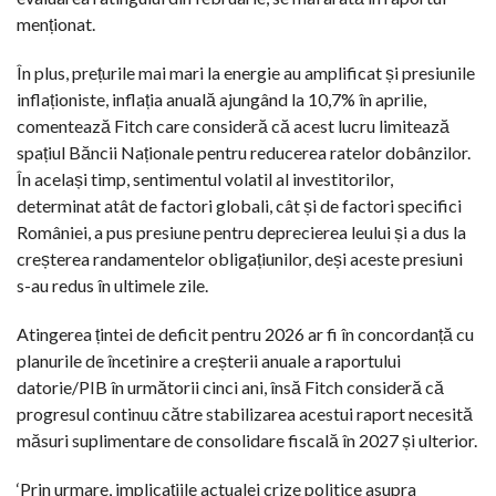
menționat.
În plus, prețurile mai mari la energie au amplificat și presiunile
inflaționiste, inflația anuală ajungând la 10,7% în aprilie,
comentează Fitch care consideră că acest lucru limitează
spațiul Băncii Naționale pentru reducerea ratelor dobânzilor.
În același timp, sentimentul volatil al investitorilor,
determinat atât de factori globali, cât și de factori specifici
României, a pus presiune pentru deprecierea leului și a dus la
creșterea randamentelor obligațiunilor, deși aceste presiuni
s-au redus în ultimele zile.
Atingerea țintei de deficit pentru 2026 ar fi în concordanță cu
planurile de încetinire a creșterii anuale a raportului
datorie/PIB în următorii cinci ani, însă Fitch consideră că
progresul continuu către stabilizarea acestui raport necesită
măsuri suplimentare de consolidare fiscală în 2027 și ulterior.
‘Prin urmare, implicațiile actualei crize politice asupra