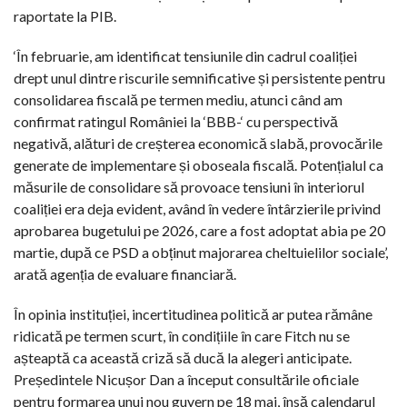
raportate la PIB.
‘În februarie, am identificat tensiunile din cadrul coaliției
drept unul dintre riscurile semnificative și persistente pentru
consolidarea fiscală pe termen mediu, atunci când am
confirmat ratingul României la ‘BBB-‘ cu perspectivă
negativă, alături de creșterea economică slabă, provocările
generate de implementare și oboseala fiscală. Potențialul ca
măsurile de consolidare să provoace tensiuni în interiorul
coaliției era deja evident, având în vedere întârzierile privind
aprobarea bugetului pe 2026, care a fost adoptat abia pe 20
martie, după ce PSD a obținut majorarea cheltuielilor sociale’,
arată agenția de evaluare financiară.
În opinia instituției, incertitudinea politică ar putea rămâne
ridicată pe termen scurt, în condițiile în care Fitch nu se
așteaptă ca această criză să ducă la alegeri anticipate.
Președintele Nicușor Dan a început consultările oficiale
pentru formarea unui nou guvern pe 18 mai, însă calendarul