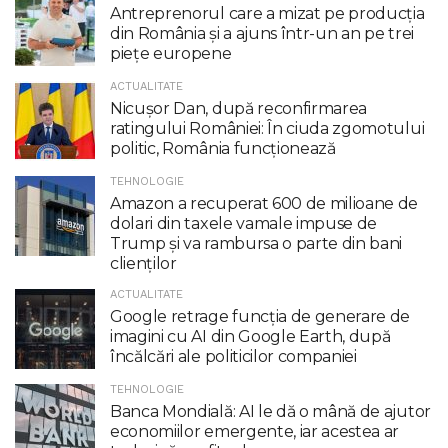
Antreprenorul care a mizat pe producția
din România și a ajuns într-un an pe trei
piețe europene
ACTUALITATE
Nicuşor Dan, după reconfirmarea
ratingului României: În ciuda zgomotului
politic, România funcţionează
TEHNOLOGIE
Amazon a recuperat 600 de milioane de
dolari din taxele vamale impuse de
Trump şi va rambursa o parte din bani
clienţilor
ACTUALITATE
Google retrage funcţia de generare de
imagini cu AI din Google Earth, după
încălcări ale politicilor companiei
TEHNOLOGIE
Banca Mondială: AI le dă o mână de ajutor
economiilor emergente, iar acestea ar