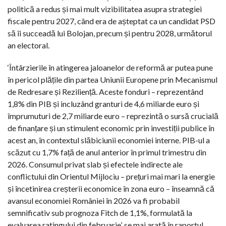
politică a redus și mai mult vizibilitatea asupra strategiei
fiscale pentru 2027, când era de așteptat ca un candidat PSD
să îi succeadă lui Bolojan, precum și pentru 2028, următorul
an electoral.
‘Întârzierile în atingerea jaloanelor de reformă ar putea pune
în pericol plățile din partea Uniunii Europene prin Mecanismul
de Redresare și Reziliență. Aceste fonduri – reprezentând
1,8% din PIB și incluzând granturi de 4,6 miliarde euro și
împrumuturi de 2,7 miliarde euro – reprezintă o sursă crucială
de finanțare și un stimulent economic prin investiții publice în
acest an, în contextul slăbiciunii economiei interne. PIB-ul a
scăzut cu 1,7% față de anul anterior în primul trimestru din
2026. Consumul privat slab și efectele indirecte ale
conflictului din Orientul Mijlociu – prețuri mai mari la energie
și încetinirea creșterii economice în zona euro – înseamnă că
avansul economiei României în 2026 va fi probabil
semnificativ sub prognoza Fitch de 1,1%, formulată la
evaluarea ratingului din februarie’, se mai arată în raportul