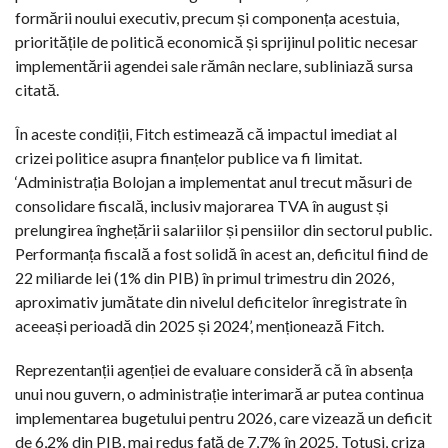
formării noului executiv, precum și componența acestuia,
prioritățile de politică economică și sprijinul politic necesar
implementării agendei sale rămân neclare, subliniază sursa
citată.
În aceste condiții, Fitch estimează că impactul imediat al
crizei politice asupra finanțelor publice va fi limitat.
‘Administrația Bolojan a implementat anul trecut măsuri de
consolidare fiscală, inclusiv majorarea TVA în august și
prelungirea înghețării salariilor și pensiilor din sectorul public.
Performanța fiscală a fost solidă în acest an, deficitul fiind de
22 miliarde lei (1% din PIB) în primul trimestru din 2026,
aproximativ jumătate din nivelul deficitelor înregistrate în
aceeași perioadă din 2025 și 2024’, menționează Fitch.
Reprezentanții agenției de evaluare consideră că în absența
unui nou guvern, o administrație interimară ar putea continua
implementarea bugetului pentru 2026, care vizează un deficit
de 6,2% din PIB, mai redus față de 7,7% în 2025. Totuși, criza