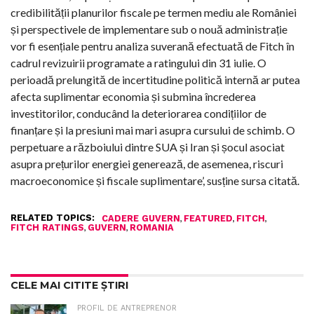
credibilității planurilor fiscale pe termen mediu ale României
și perspectivele de implementare sub o nouă administrație
vor fi esențiale pentru analiza suverană efectuată de Fitch în
cadrul revizuirii programate a ratingului din 31 iulie. O
perioadă prelungită de incertitudine politică internă ar putea
afecta suplimentar economia și submina încrederea
investitorilor, conducând la deteriorarea condițiilor de
finanțare și la presiuni mai mari asupra cursului de schimb. O
perpetuare a războiului dintre SUA și Iran și șocul asociat
asupra prețurilor energiei generează, de asemenea, riscuri
macroeconomice și fiscale suplimentare’, susține sursa citată.
RELATED TOPICS:
,
,
,
CADERE GUVERN
FEATURED
FITCH
,
,
FITCH RATINGS
GUVERN
ROMANIA
CELE MAI CITITE ȘTIRI
PROFIL DE ANTREPRENOR