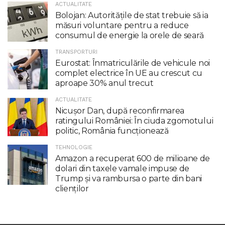
ACTUALITATE
Bolojan: Autoritățile de stat trebuie să ia
măsuri voluntare pentru a reduce
consumul de energie la orele de seară
TRANSPORTURI
Eurostat: Înmatriculările de vehicule noi
complet electrice în UE au crescut cu
aproape 30% anul trecut
ACTUALITATE
Nicuşor Dan, după reconfirmarea
ratingului României: În ciuda zgomotului
politic, România funcţionează
TEHNOLOGIE
Amazon a recuperat 600 de milioane de
dolari din taxele vamale impuse de
Trump şi va rambursa o parte din bani
clienţilor