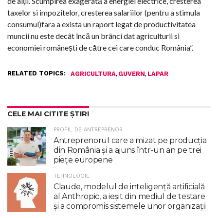
de alții. Scumpirea exagerată a energiei electrice, cresterea
taxelor si impozitelor, cresterea salariilor (pentru a stimula
consumul)fara a exista un raport legat de productivitatea
muncii nu este decât încă un brânci dat agriculturii si
economiei românești de către cei care conduc România”.
RELATED TOPICS:
,
,
AGRICULTURA
GUVERN
LAPAR
CELE MAI CITITE ȘTIRI
PROFIL DE ANTREPRENOR
Antreprenorul care a mizat pe producția
din România și a ajuns într-un an pe trei
piețe europene
TEHNOLOGIE
Claude, modelul de inteligenţă artificială
al Anthropic, a ieşit din mediul de testare
şi a compromis sistemele unor organizaţii