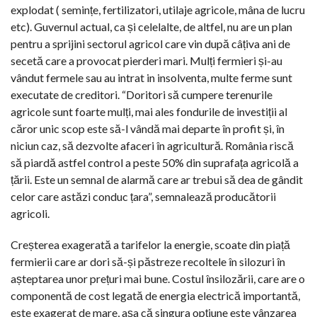
explodat ( semințe, fertilizatori, utilaje agricole, mâna de lucru
etc). Guvernul actual, ca și celelalte, de altfel, nu are un plan
pentru a sprijini sectorul agricol care vin după câțiva ani de
secetă care a provocat pierderi mari. Mulți fermieri și-au
vândut fermele sau au intrat in insolventa, multe ferme sunt
executate de creditori. “Doritori să cumpere terenurile
agricole sunt foarte mulți, mai ales fondurile de investiții al
căror unic scop este să-l vândă mai departe în profit și, în
niciun caz, să dezvolte afaceri în agricultură. România riscă
să piardă astfel control a peste 50% din suprafața agricolă a
țării. Este un semnal de alarmă care ar trebui să dea de gândit
celor care astăzi conduc țara”, semnalează producătorii
agricoli.
Creșterea exagerată a tarifelor la energie, scoate din piață
fermierii care ar dori să-și păstreze recoltele în silozuri în
așteptarea unor prețuri mai bune. Costul însilozării, care are o
componentă de cost legată de energia electrică importantă,
este exagerat de mare, așa că singura opțiune este vânzarea