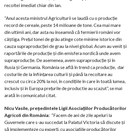
recoltei imediat chiar din lan.
“Anul acesta ministrul Agriculturii se laudă cu o producție
record de cereale, peste 14 milioane de tone. Cea mai mare
din ultimii ani, dar asta nu înseamnă că fermierii români vor
câștiga. Prețul tonei de grâu atinge cote minime istorice din
cauza supraproducției de grau la nivel global. Acum au venit și
raportările de producție și din emisfera nordică unde avem
supraproducție. De asemenea, avem supraproducție și în
Rusia și Germania. România se află în trend ca producție,
dar
costurile de la înființarea culturii și până la recoltare au
crescut cu circa 20% la noi, în condițiile în care în toată lumea,
inclusiv și în Europa prețurile de productie au scazut”, se mai
arată în comunicatul citat.
Nicu Vasile, președintele Ligii Asociațiilor Producătorilor
Agricoli din România:
“Facem de ani de zile apeluri la
Guvernele care s-au succedat la Palatul Victoria să discute și
să implementeze cu experți, cu asociațiile producătorilor