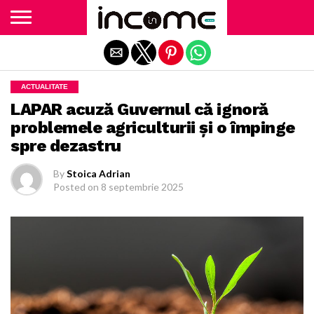
Exit mobile version
ACTUALITATE
LAPAR acuză Guvernul că ignoră
problemele agriculturii și o împinge
spre dezastru
By
Stoica Adrian
Posted on
8 septembrie 2025