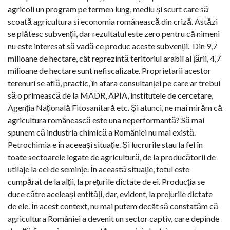
agricoli un program pe termen lung, mediu și scurt care să
scoată agricultura si economia românească din criză. Astăzi
se plătesc subvenții, dar rezultatul este zero pentru că nimeni
nu este interesat să vadă ce produc aceste subvenții.
Din 9,7
milioane de hectare, cât reprezintă teritoriul arabil al țării, 4,7
milioane de hectare sunt nefiscalizate. Proprietarii acestor
terenuri se află, practic, în afara consultanței pe care ar trebui
să o primească de la MADR, APIA, institutele de cercetare,
Agenția Națională Fitosanitară etc. Și atunci, ne mai mirăm că
agricultura românească este una neperformantă? Să mai
spunem că industria chimică a României nu mai există.
Petrochimia e în aceeași situație. Și lucrurile stau la fel în
toate sectoarele legate de agricultură, de la producătorii de
utilaje la cei de semințe. În această situație, totul este
cumpărat de la alții, la prețurile dictate de ei. Producția se
duce către aceleași entități, dar, evident, la prețurile dictate
de ele. În acest context, nu mai putem decât să constatăm că
agricultura României a devenit un sector captiv, care depinde