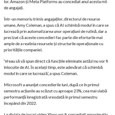
lor. Amazon și Meta Platforms au concediat anul acesta mii
de angajați.
Într-un memoriu trimis angajaților, directorul de resurse
umane, Amy Coleman, a spus că AI schimbă modul în care se
lucrează prin automatizarea unor operațiuni de rutină, dar a
precizat că aceste concedieri fac parte din eforturile mai
ample de a realinia resursele și structurile operaționale cu
prioritățile companiei.
‘Vreau să vă spun direct că funcțiile eliminate astăzi nu vor fi
înlocuite de AI. În același timp, este adevărat că schimbă
modul în care se lucrează’, a spus Coleman.
Microsoft a anunțat concedierile luni, după ce în primul
semestru acțiunile au scăzut cu aproape 23%, cea mai slabă
performanță înregistrată vreodată în primul semestru
începând din 2022.
La divizia de jocuri video Xbox vor fi concediați aproximativ