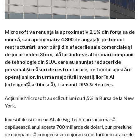
Microsoft va renunța la aproximativ 2,1% din forța sa de
muncă, sau aproximativ 4.800 de angajați, pe fondul
restructurării unor părți din afacerile sale comerciale și
de jocuri video Xbox, alăturându-se altor mari companii
de tehnologie din SUA, care au anunțat reduceri de
personal și măsuri de restructurare, pe fondul ajustării
operațiunilor, în urma majorării investițiilor în AI
(inteligență artificială), transmit DPA și Reuters.
Acțiunile Microsoft au scăzut luni cu 1,5% la Bursa de la New
York.
Investițiile istorice în AI ale Big Tech, care ar urma să
depășească anul acesta 700 miliarde de dolari, pun presiune
pe companii să compenseze majorarea costurilor în afacerile