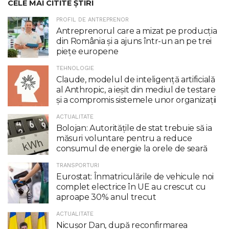
CELE MAI CITITE ȘTIRI
PROFIL DE ANTREPRENOR
Antreprenorul care a mizat pe producția
din România și a ajuns într-un an pe trei
piețe europene
TEHNOLOGIE
Claude, modelul de inteligenţă artificială
al Anthropic, a ieşit din mediul de testare
şi a compromis sistemele unor organizaţii
ACTUALITATE
Bolojan: Autoritățile de stat trebuie să ia
măsuri voluntare pentru a reduce
consumul de energie la orele de seară
TRANSPORTURI
Eurostat: Înmatriculările de vehicule noi
complet electrice în UE au crescut cu
aproape 30% anul trecut
ACTUALITATE
Nicuşor Dan, după reconfirmarea