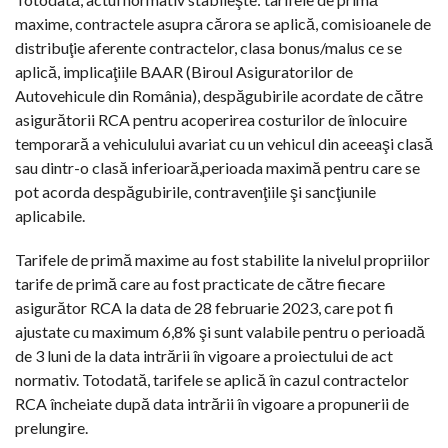
maxime, contractele asupra cărora se aplică, comisioanele de
distribuţie aferente contractelor, clasa bonus/malus ce se
aplică, implicaţiile BAAR (Biroul Asiguratorilor de
Autovehicule din România), despăgubirile acordate de către
asigurătorii RCA pentru acoperirea costurilor de înlocuire
temporară a vehiculului avariat cu un vehicul din aceeaşi clasă
sau dintr-o clasă inferioară,perioada maximă pentru care se
pot acorda despăgubirile, contravenţiile şi sancţiunile
aplicabile.
Tarifele de primă maxime au fost stabilite la nivelul propriilor
tarife de primă care au fost practicate de către fiecare
asigurător RCA la data de 28 februarie 2023, care pot fi
ajustate cu maximum 6,8% şi sunt valabile pentru o perioadă
de 3 luni de la data intrării în vigoare a proiectului de act
normativ. Totodată, tarifele se aplică în cazul contractelor
RCA încheiate după data intrării în vigoare a propunerii de
prelungire.