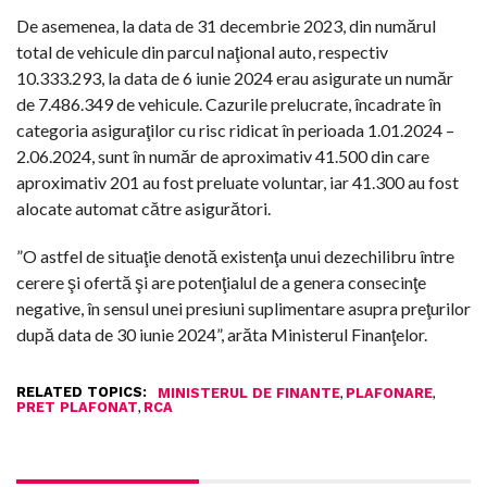
De asemenea, la data de 31 decembrie 2023, din numărul
total de vehicule din parcul naţional auto, respectiv
10.333.293, la data de 6 iunie 2024 erau asigurate un număr
de 7.486.349 de vehicule. Cazurile prelucrate, încadrate în
categoria asiguraţilor cu risc ridicat în perioada 1.01.2024 –
2.06.2024, sunt în număr de aproximativ 41.500 din care
aproximativ 201 au fost preluate voluntar, iar 41.300 au fost
alocate automat către asigurători.
”O astfel de situaţie denotă existenţa unui dezechilibru între
cerere şi ofertă şi are potenţialul de a genera consecinţe
negative, în sensul unei presiuni suplimentare asupra preţurilor
după data de 30 iunie 2024”, arăta Ministerul Finanţelor.
RELATED TOPICS:
,
,
MINISTERUL DE FINANTE
PLAFONARE
,
PRET PLAFONAT
RCA