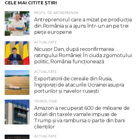
CELE MAI CITITE ȘTIRI
PROFIL DE ANTREPRENOR
Antreprenorul care a mizat pe producția
din România și a ajuns într-un an pe trei
piețe europene
ACTUALITATE
Nicuşor Dan, după reconfirmarea
ratingului României: În ciuda zgomotului
politic, România funcţionează
ACTUALITATE
Exportatorii de cereale din Rusia,
îngrijorați de atacurile Ucrainei asupra
porturilor și navelor rusești
TEHNOLOGIE
Amazon a recuperat 600 de milioane de
dolari din taxele vamale impuse de
Trump şi va rambursa o parte din bani
clienţilor
ACTUALITATE