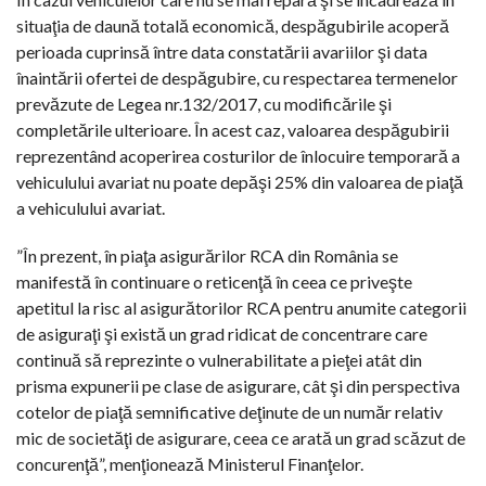
situaţia de daună totală economică, despăgubirile acoperă
perioada cuprinsă între data constatării avariilor şi data
înaintării ofertei de despăgubire, cu respectarea termenelor
prevăzute de Legea nr.132/2017, cu modificările şi
completările ulterioare. În acest caz, valoarea despăgubirii
reprezentând acoperirea costurilor de înlocuire temporară a
vehiculului avariat nu poate depăşi 25% din valoarea de piaţă
a vehiculului avariat.
”În prezent, în piaţa asigurărilor RCA din România se
manifestă în continuare o reticenţă în ceea ce priveşte
apetitul la risc al asigurătorilor RCA pentru anumite categorii
de asiguraţi şi există un grad ridicat de concentrare care
continuă să reprezinte o vulnerabilitate a pieţei atât din
prisma expunerii pe clase de asigurare, cât şi din perspectiva
cotelor de piaţă semnificative deţinute de un număr relativ
mic de societăţi de asigurare, ceea ce arată un grad scăzut de
concurenţă”, menţionează Ministerul Finanţelor.