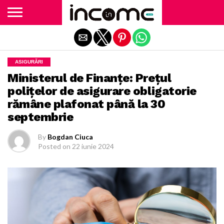
Exit mobile version
ASIGURĂRI
Ministerul de Finanţe: Preţul
poliţelor de asigurare obligatorie
rămâne plafonat până la 30
septembrie
By
Bogdan Ciuca
Posted on
22 iunie 2024