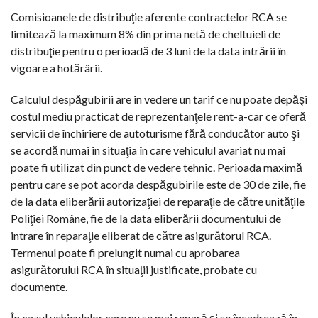
Comisioanele de distribuţie aferente contractelor RCA se
limitează la maximum 8% din prima netă de cheltuieli de
distribuţie pentru o perioadă de 3 luni de la data intrării în
vigoare a hotărârii.
Calculul despăgubirii are în vedere un tarif ce nu poate depăşi
costul mediu practicat de reprezentanţele rent-a-car ce oferă
servicii de închiriere de autoturisme fără conducător auto şi
se acordă numai în situaţia în care vehiculul avariat nu mai
poate fi utilizat din punct de vedere tehnic. Perioada maximă
pentru care se pot acorda despăgubirile este de 30 de zile, fie
de la data eliberării autorizaţiei de reparaţie de către unităţile
Poliţiei Române, fie de la data eliberării documentului de
intrare în reparaţie eliberat de către asigurătorul RCA.
Termenul poate fi prelungit numai cu aprobarea
asigurătorului RCA în situaţii justificate, probate cu
documente.
În cazul vehiculelor care nu se mai repară şi se încadrează în