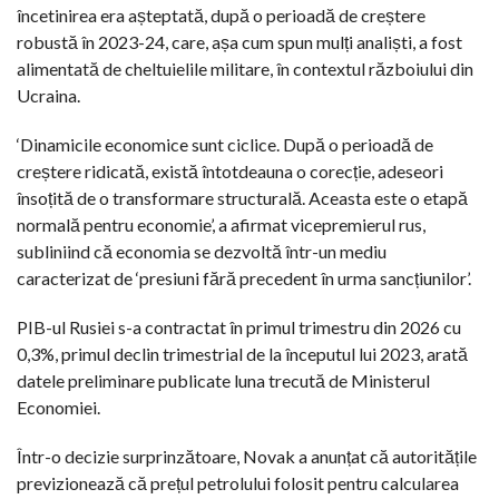
încetinirea era așteptată, după o perioadă de creștere
robustă în 2023-24, care, așa cum spun mulți analiști, a fost
alimentată de cheltuielile militare, în contextul războiului din
Ucraina.
‘Dinamicile economice sunt ciclice. După o perioadă de
creștere ridicată, există întotdeauna o corecție, adeseori
însoțită de o transformare structurală. Aceasta este o etapă
normală pentru economie’, a afirmat vicepremierul rus,
subliniind că economia se dezvoltă într-un mediu
caracterizat de ‘presiuni fără precedent în urma sancțiunilor’.
PIB-ul Rusiei s-a contractat în primul trimestru din 2026 cu
0,3%, primul declin trimestrial de la începutul lui 2023, arată
datele preliminare publicate luna trecută de Ministerul
Economiei.
Într-o decizie surprinzătoare, Novak a anunțat că autoritățile
previzionează că prețul petrolului folosit pentru calcularea