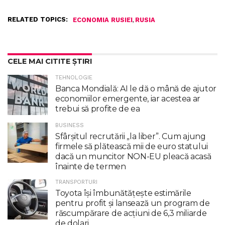
RELATED TOPICS:
,
ECONOMIA RUSIEI
RUSIA
CELE MAI CITITE ȘTIRI
TEHNOLOGIE
Banca Mondială: AI le dă o mână de ajutor
economiilor emergente, iar acestea ar
trebui să profite de ea
BUSINESS
Sfârșitul recrutării „la liber”. Cum ajung
firmele să plătească mii de euro statului
dacă un muncitor NON-EU pleacă acasă
înainte de termen
TRANSPORTURI
Toyota îşi îmbunătăţeşte estimările
pentru profit şi lansează un program de
răscumpărare de acţiuni de 6,3 miliarde
de dolari