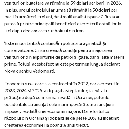
veniturilor bugetare va rămâne la 59 dolari per baril în 2026.
În plus, prețul petrolului ar urma să rămână la 50 dolari per
baril în următorii trei ani, deși mulți analiști spun că Rusia ar
putea fi printre principalii beneficiari ai creșterii cotațiilor la
țiței după declanșarea războiului din Iran.
‘Este important să continuăm politica pragmatică și
conservatoare. Criza creează condiții pentru majorarea
veniturilor din exporturile de petrol și gaze, dar și alte materii
prime. Totuși, acest efect nu este pe termen lung’, a declarat
Novak pentru Vedomosti.
Economia rusă, care s-a contractat în 2022, dar a crescut în
2023, 2024 și 2025, a depășit așteptările și a evitat o
prăbușire după ce, în urma invadării Ucrainei, puterile
occidentale au anunțat cele mai împovărătoare sancțiuni
impuse vreodată unei economii majore. Dar efortul cu
războiul din Ucraina și dobânzile de peste 10% au încetinit
creșterea economiei la doar 1% anul trecut.