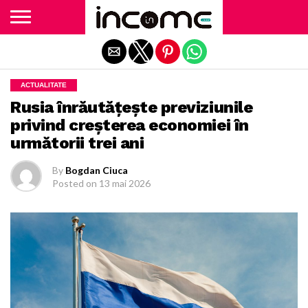
Exit mobile version
ACTUALITATE
Rusia înrăutățește previziunile
privind creșterea economiei în
următorii trei ani
By
Bogdan Ciuca
Posted on
13 mai 2026