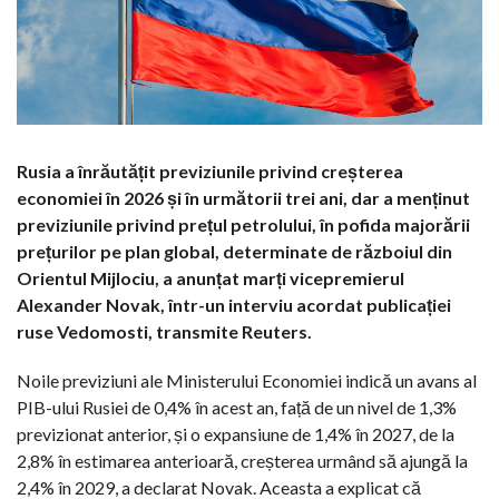
Rusia a înrăutățit previziunile privind creșterea
economiei în 2026 și în următorii trei ani, dar a menținut
previziunile privind prețul petrolului, în pofida majorării
prețurilor pe plan global, determinate de războiul din
Orientul Mijlociu, a anunțat marți vicepremierul
Alexander Novak, într-un interviu acordat publicației
ruse Vedomosti, transmite Reuters.
Noile previziuni ale Ministerului Economiei indică un avans al
PIB-ului Rusiei de 0,4% în acest an, față de un nivel de 1,3%
previzionat anterior, și o expansiune de 1,4% în 2027, de la
2,8% în estimarea anterioară, creșterea urmând să ajungă la
2,4% în 2029, a declarat Novak. Aceasta a explicat că