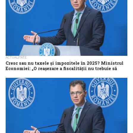
ACTUALITATE
Cresc sau nu taxele și impozitele în 2025? Ministrul
Economiei: „O reașezare a fiscalității nu trebuie să
însemne scumpiri”
Ministrul Economiei, Radu Oprea, a declarat, într-o intervenție
telefonică la Antena 3 CNN, că se va face o reformă fiscală, dar
„nu...