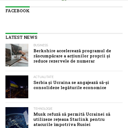
FACEBOOK
LATEST NEWS
BUSINESS
Berkshire accelerează programul de
răscumpărare a acţiunilor proprii şi
reduce rezervele de numerar
ACTUALITATE
Serbia şi Ucraina se angajează să-şi
consolideze legăturile economice
TEHNOLOGIE
Musk refuză să permită Ucrainei să
utilizeze reţeaua Starlink pentru
atacurile împotriva Rusiei