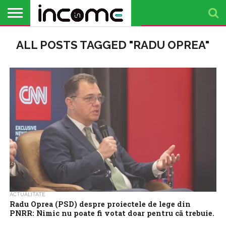
ACTUALITATE
ALL POSTS TAGGED "RADU OPREA"
PROFIL DE
BUSINESS
ANALIZE
OPINII
FINANȚE
TIMP
ANTREPRENOR
PERSONALE
LIBER
ACTUALITATE
Radu Oprea (PSD) despre proiectele de lege din
PNRR: Nimic nu poate fi votat doar pentru că trebuie.
Totul trebuie dezbătut, citit foarte bine şi analizat