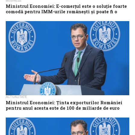
BUSINESS
Ministrul Economiei: E-comerţul este o soluţie foarte
comodă pentru IMM-urile româneşti şi poate fi o
platformă de export a produselor „Fabricate în
România”
Ministrul Economiei, Şfefan Radu Oprea, consideră că E-
comerţul este o soluţie foarte comodă pentru IMM-urile
româneşti şi poate fi o platformă de...
ACTUALITATE
Ministrul Economiei: Ţinta exporturilor României
pentru anul acesta este de 100 de miliarde de euro
Ţinta exporturilor României pentru anul acesta este de 100 de
miliarde de euro, a anunţat ministrul Economiei,
Antreprenoriatului şi Turismului, Radu Oprea....