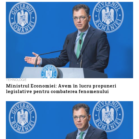
Ministrul Economiei, Antreprenoriatului şi Turismului, Radu
Oprea, a declarat sâmbătă, la Neptun, că, în privinţa turismului pe
litoral, a fost stricat în...
TEHNOLOGIE
Ministrul Economiei: Avem în lucru propuneri
legislative pentru combaterea fenomenului
închirierii pe platforme on-line a structurilor de
cazare neclasificate
Ministrul Economiei Ştefan Radu Oprea anunţă, în urma unei
întâlniri cu reprezentanţi ai Consiliului Consultativ al Turismului ,
că ministerul pe care...