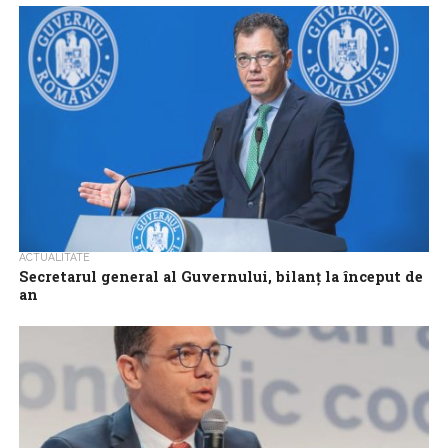
înainte
Senatorul PSD Radu Oprea a declarat, miercuri, despre
proiectele de lege din PNRR, că nimic nu poate fi votat doar
pentru că...
ACTUALITATE
Secretarul general al Guvernului, bilanţ la început de
an
Secretarul general al Guvernului, Ştefan Radu Oprea, afirmă,
sâmbătă, că adăugarea de amendamente la Regulamentul SAFE,
selecţia pentru conducerea AMEPIP şi înregistrarea...