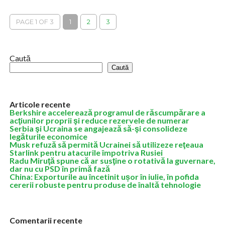
alături de cotidianul Jurnalul, a organizat, în cadrul proiectului RO
3.0,...
PAGE 1 OF 3
1
2
3
Caută
Caută
Articole recente
Berkshire accelerează programul de răscumpărare a
acţiunilor proprii şi reduce rezervele de numerar
Serbia şi Ucraina se angajează să-şi consolideze
legăturile economice
Musk refuză să permită Ucrainei să utilizeze reţeaua
Starlink pentru atacurile împotriva Rusiei
Radu Miruţă spune că ar susţine o rotativă la guvernare,
dar nu cu PSD în primă fază
China: Exporturile au încetinit ușor în iulie, în pofida
cererii robuste pentru produse de înaltă tehnologie
Comentarii recente