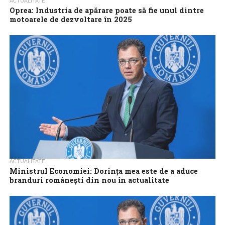
ACTUALITATE
Oprea: Industria de apărare poate să fie unul dintre
motoarele de dezvoltare în 2025
Industria națională de apărare poate să fie unul dintre motoarele
de dezvoltare în tendințele economice pentru anul 2025, a
declarat, luni, șeful...
ACTUALITATE
Ministrul Economiei: Dorinţa mea este de a aduce
branduri româneşti din nou în actualitate
Brandurile româneşti trebuie aduse din nou în actualitate,
revitalizate, astfel încât acestea să redevină cunoscute atât în
ţară, cât şi peste hotare,...