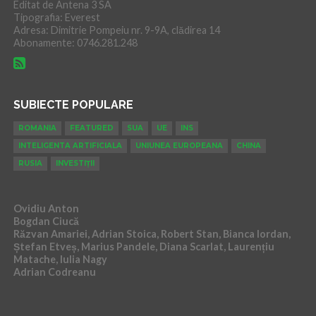
Editat de Antena 3 SA
Tipografia: Everest
Adresa: Dimitrie Pompeiu nr. 9-9A, clădirea 14
Abonamente: 0746.281.248
SUBIECTE POPULARE
ROMANIA
FEATURED
SUA
UE
INS
INTELIGENTA ARTIFICIALA
UNIUNEA EUROPEANA
CHINA
RUSIA
INVESTIȚII
Ovidiu Anton
Bogdan Ciucă
Răzvan Amariei, Adrian Stoica, Robert Stan, Bianca Iordan,
Ștefan Etveș, Marius Pandele, Diana Scarlat, Laurențiu
Matache, Iulia Nagy
Adrian Codreanu