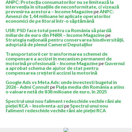
ANPC: Protecția consumatorilor nu se limitează la
intervenția în situațiile de neconformitate, ci vizează
prevenirea acestora – Income Magazine
pe
ANPC:
Amenzi de 1,44 milioane lei aplicate operatorilor
economici de pe litoral într-o săptămână
USR: PSD face totul pentru ca România să piardă
miliarde de euro din PNRR – Income Magazine
pe
Strategia națională pentru conservarea biodiversității,
adoptată de plenul Camerei Deputaților
Transportatorii cer transformarea schemei de
compensare a accizei în mecanism permanent de
motorină profesională – Income Magazine
pe
Guvernul
a aprobat schema de ajutor de stat pentru
compensarea creșterii accizei la motorină
Google Ads vs Meta Ads: unde investesti bugetul in
2026 - Admi Consult
pe
Piața media din România a atins
o valoare netă de 838 milioane de euro, în 2025
Spectrul unui nou faliment redeschide vechile răni ale
pieței RCA – Insolventa-azi
pe
Spectrul unui nou
faliment redeschide vechile răni ale pieței RCA