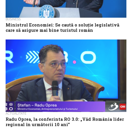
BUSINESS
Ministrul Economiei: Se caută o soluţie legislativă
care să asigure mai bine turistul român
Una dintre nemulţumirile reprezentanţilor agenţiilor de turism
este că, în zona produselor de asigurare pentru turism, nu este
competiţie suficientă şi, de...
ACTUALITATE
Radu Oprea, la conferinta RO 3.0: „Văd România lider
regional în următorii 10 ani”
Postul de televiziune Antena 3 CNN, parte a Intact Media Group,