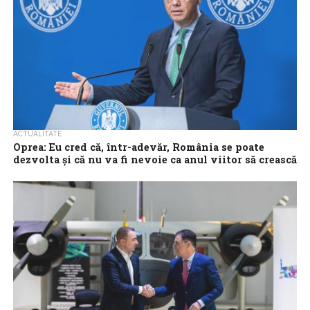
ACTUALITATE
Oprea: Eu cred că, într-adevăr, România se poate
dezvolta şi că nu va fi nevoie ca anul viitor să crească
taxele
România este singurul loc din Uniunea Europeană unde
industriile energofage vor putea exista şi asta va face ca ţara să
se dezvolte...