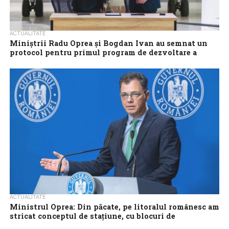
ACTUALITATE
Miniştrii Radu Oprea şi Bogdan Ivan au semnat un
protocol pentru primul program de dezvoltare a
dronelor româneşti
Ministrul Economiei, Antreprenoriatului şi Turismului, Ştefan-
Radu Oprea, şi cel al Cercetării, Inovării şi Digitalizării, Bogdan-
Gruia Ivan, au semnat, marţi, un protocol de...
ACTUALITATE
Ministrul Oprea: Din păcate, pe litoralul românesc am
stricat conceptul de staţiune, cu blocuri de
apartamente la un loc cu hotelurile