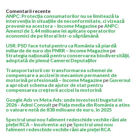
Comentarii recente
ANPC: Protecția consumatorilor nu se limitează la
intervenția în situațiile de neconformitate, ci vizează
prevenirea acestora – Income Magazine
pe
ANPC:
Amenzi de 1,44 milioane lei aplicate operatorilor
economici de pe litoral într-o săptămână
USR: PSD face totul pentru ca România să piardă
miliarde de euro din PNRR – Income Magazine
pe
Strategia națională pentru conservarea biodiversității,
adoptată de plenul Camerei Deputaților
Transportatorii cer transformarea schemei de
compensare a accizei în mecanism permanent de
motorină profesională – Income Magazine
pe
Guvernul
a aprobat schema de ajutor de stat pentru
compensarea creșterii accizei la motorină
Google Ads vs Meta Ads: unde investesti bugetul in
2026 - Admi Consult
pe
Piața media din România a atins
o valoare netă de 838 milioane de euro, în 2025
Spectrul unui nou faliment redeschide vechile răni ale
pieței RCA – Insolventa-azi
pe
Spectrul unui nou
faliment redeschide vechile răni ale pieței RCA