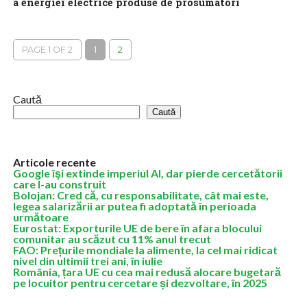
a energiei electrice produse de prosumatori
Transelectrica a dezvoltat, în colaborare cu Teletrans, filiala de
informatică şi telecomunicaţii, o aplicaţie pilot de prognoză a
energiei electrice produse de...
PAGE 1 OF 2
1
2
Caută
Caută
Articole recente
Google îşi extinde imperiul AI, dar pierde cercetătorii
care l-au construit
Bolojan: Cred că, cu responsabilitate, cât mai este,
legea salarizării ar putea fi adoptată în perioada
următoare
Eurostat: Exporturile UE de bere în afara blocului
comunitar au scăzut cu 11% anul trecut
FAO: Prețurile mondiale la alimente, la cel mai ridicat
nivel din ultimii trei ani, în iulie
România, țara UE cu cea mai redusă alocare bugetară
pe locuitor pentru cercetare și dezvoltare, în 2025