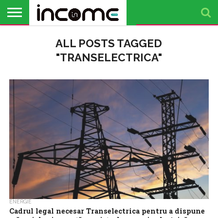
ACTUALITATE
ALL POSTS TAGGED
PROFIL DE
BUSINESS
ANALIZE
OPINII
FINANȚE
TIMP
ANTREPRENOR
PERSONALE
LIBER
"TRANSELECTRICA"
ENERGIE
Cadrul legal necesar Transelectrica pentru a dispune