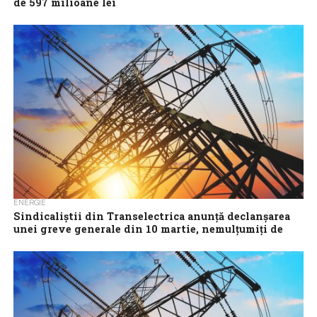
de 597 milioane lei
Compania Națională de Transport al Energiei Electrice
Transelectrica a înregistrat în 2024 un profit net de 597 milioane
lei, cu 180% mai...
ENERGIE
Sindicaliştii din Transelectrica anunţă declanşarea
unei greve generale din 10 martie, nemulţumiţi de
restrângerea unor drepturi salariale
Sindicaliştii din Transelectrica au informat Guvernul României că
începând din 10 martie vor declanşa greva generală, fiind
nemulţumiţi de restrângerea unor drepturi...