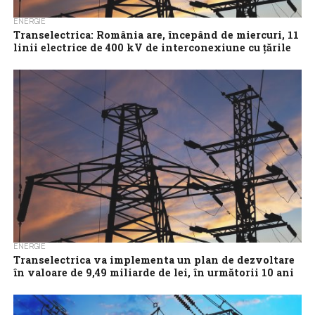
ENERGIE
Transelectrica: România are, începând de miercuri, 11
linii electrice de 400 kV de interconexiune cu țările
vecine
România are, începând de miercuri, 11 linii electrice de 400 kV de
interconexiune cu țările vecine și o capacitate de interconexiune
de...
ENERGIE
Transelectrica va implementa un plan de dezvoltare
în valoare de 9,49 miliarde de lei, în următorii 10 ani
Compania Națională de Transport al Energiei Electrice
Transelectrica S.A. va implementa un plan de dezvoltare în
valoare de 9,49 miliarde de lei...