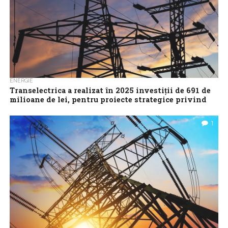
ENERGIE
Transelectrica a realizat în 2025 investiții de 691 de
milioane de lei, pentru proiecte strategice privind
securitatea energetică
Compania Națională de Transport al Energiei Electrice
1
Transelectrica SA a realizat, anul trecut, investiții de 691,05
milioane de lei pentru modernizarea și...