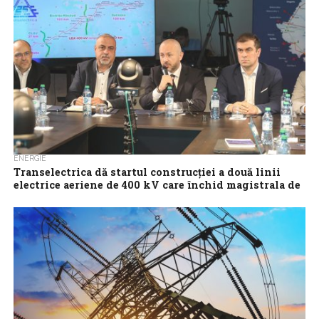
ENERGIE
Transelectrica dă startul construcției a două linii
electrice aeriene de 400 kV care închid magistrala de
energie electrică din nordul țării și consolidează
interconexiunea României cu Republica Moldova
Transelectrica face pași hotărâți pentru realizarea unui sistem
electroenergetic mai sigur și mai interconectat. Astăzi, la
Suceava, a avut loc, primul comandament...