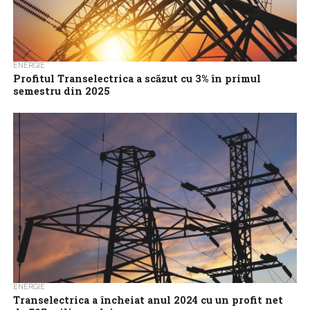
ENERGIE
Profitul Transelectrica a scăzut cu 3% în primul
semestru din 2025
Transelectrica a încheiat primul semestru al acestui an cu un
profit net de 256 milioane lei, în scădere cu 3% față de...
ENERGIE
Transelectrica a încheiat anul 2024 cu un profit net