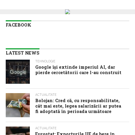
FACEBOOK
LATEST NEWS
TEHNOLOGIE
Google îşi extinde imperiul AI, dar
pierde cercetătorii care l-au construit
ACTUALITATE
Bolojan: Cred că, cu responsabilitate,
cât mai este, legea salarizării ar putea
fi adoptată în perioada următoare
ACTUALITATE
Eurostat: Exporturile UE de bere în