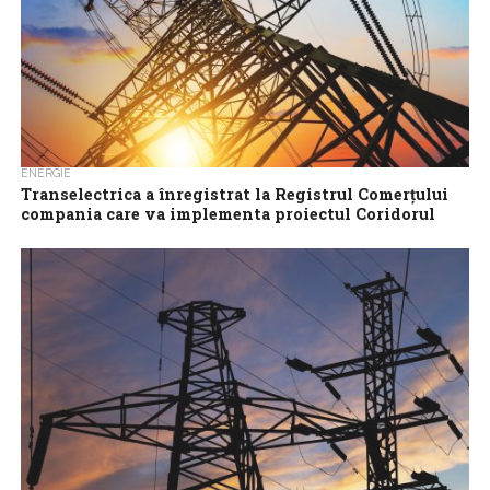
ENERGIE
Transelectrica a înregistrat la Registrul Comerțului
compania care va implementa proiectul Coridorul
Verde
Compania de stat Transelectrica a informat vineri că a
înregistrat la Registrul Comerțului societatea Joint Venture
GECO Power Company – Green Energy...