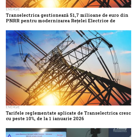
ENERGIE
Transelectrica gestionează 51,7 milioane de euro din
PNRR pentru modernizarea Rețelei Electrice de
Transport
Compania Națională de Transport al Energiei Electrice
Transelectrica S.A. gestionează o finanțare totală de 51,7
milioane de euro din Planul Național de...
ENERGIE
Tarifele reglementate aplicate de Transelectrica cresc
cu peste 10%, de la 1 ianuarie 2026
Tariful reglementat aferent achiziției serviciilor de sistem pentru
Transelectrica, aplicabil de la 1 ianuarie 2026, va fi de 14,70
lei/MWh, în creștere...