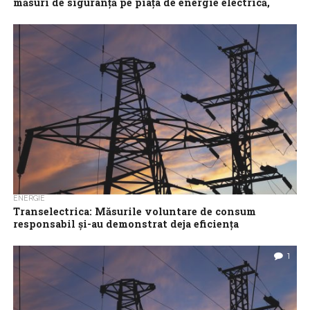
măsuri de siguranță pe piața de energie electrică,
aprobat de Guvern
Guvernul a adoptat vineri cadrul legal necesar pentru ca
C.N.T.E.E. Transelectrica S.A., prin Dispecerul Energetic Național,
să poată dispune, până la data...
ENERGIE
Transelectrica: Măsurile voluntare de consum
responsabil şi-au demonstrat deja eficienţa
Compania Transelectrica afirmă că nivelul actual de risc privind
funcţionarea sigură a Sistemului Energetic Naţional şi
1
continuitatea alimentării cu energie electrică este...