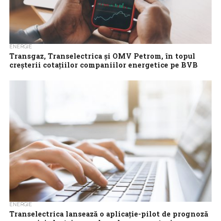
ENERGIE
Transgaz, Transelectrica și OMV Petrom, în topul
creșterii cotațiilor companiilor energetice pe BVB
anul trecut
Sectorul energetic a continuat să fie un pilon al pieței de capital
în 2024, susținut de performanțele pozitive ale companiilor
listate din...
ENERGIE
Transelectrica lansează o aplicaţie-pilot de prognoză