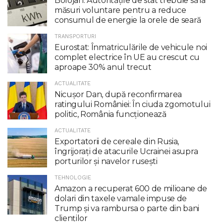
Bolojan: Autoritățile de stat trebuie să ia
măsuri voluntare pentru a reduce
consumul de energie la orele de seară
TRANSPORTURI
Eurostat: Înmatriculările de vehicule noi
complet electrice în UE au crescut cu
aproape 30% anul trecut
ACTUALITATE
Nicuşor Dan, după reconfirmarea
ratingului României: În ciuda zgomotului
politic, România funcţionează
ACTUALITATE
Exportatorii de cereale din Rusia,
îngrijorați de atacurile Ucrainei asupra
porturilor și navelor rusești
TEHNOLOGIE
Amazon a recuperat 600 de milioane de
dolari din taxele vamale impuse de
Trump şi va rambursa o parte din bani
clienţilor