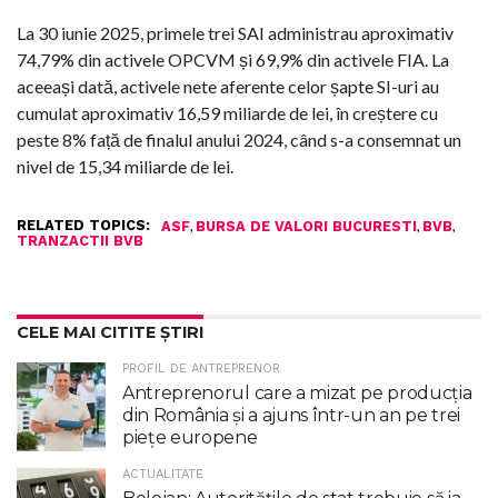
La 30 iunie 2025, primele trei SAI administrau aproximativ
74,79% din activele OPCVM și 69,9% din activele FIA. La
aceeași dată, activele nete aferente celor șapte SI-uri au
cumulat aproximativ 16,59 miliarde de lei, în creștere cu
peste 8% față de finalul anului 2024, când s-a consemnat un
nivel de 15,34 miliarde de lei.
RELATED TOPICS:
,
,
,
ASF
BURSA DE VALORI BUCURESTI
BVB
TRANZACTII BVB
CELE MAI CITITE ȘTIRI
PROFIL DE ANTREPRENOR
Antreprenorul care a mizat pe producția
din România și a ajuns într-un an pe trei
piețe europene
ACTUALITATE