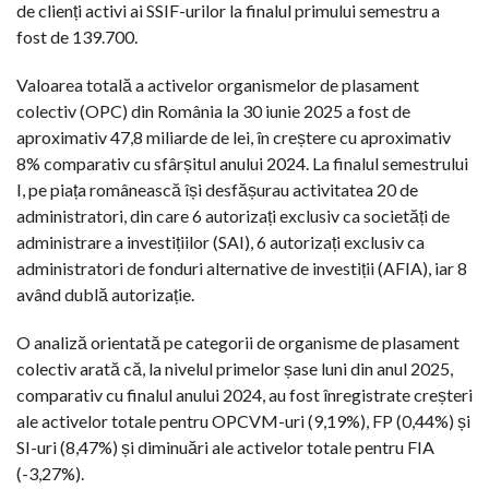
de clienți activi ai SSIF-urilor la finalul primului semestru a
fost de 139.700.
Valoarea totală a activelor organismelor de plasament
colectiv (OPC) din România la 30 iunie 2025 a fost de
aproximativ 47,8 miliarde de lei, în creștere cu aproximativ
8% comparativ cu sfârșitul anului 2024. La finalul semestrului
I, pe piața românească își desfășurau activitatea 20 de
administratori, din care 6 autorizați exclusiv ca societăți de
administrare a investițiilor (SAI), 6 autorizați exclusiv ca
administratori de fonduri alternative de investiții (AFIA), iar 8
având dublă autorizație.
O analiză orientată pe categorii de organisme de plasament
colectiv arată că, la nivelul primelor șase luni din anul 2025,
comparativ cu finalul anului 2024, au fost înregistrate creșteri
ale activelor totale pentru OPCVM-uri (9,19%), FP (0,44%) și
SI-uri (8,47%) și diminuări ale activelor totale pentru FIA
(-3,27%).