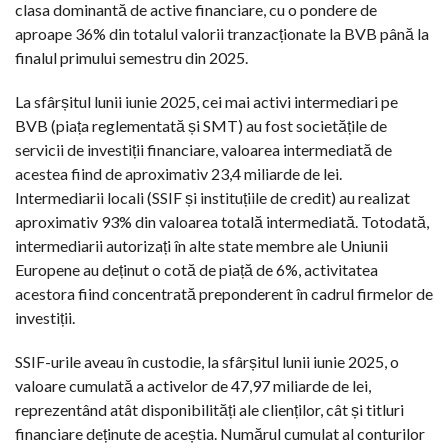
clasa dominantă de active financiare, cu o pondere de
aproape 36% din totalul valorii tranzacționate la BVB până la
finalul primului semestru din 2025.
La sfârșitul lunii iunie 2025, cei mai activi intermediari pe
BVB (piața reglementată și SMT) au fost societățile de
servicii de investiții financiare, valoarea intermediată de
acestea fiind de aproximativ 23,4 miliarde de lei.
Intermediarii locali (SSIF și instituțiile de credit) au realizat
aproximativ 93% din valoarea totală intermediată. Totodată,
intermediarii autorizați în alte state membre ale Uniunii
Europene au deținut o cotă de piață de 6%, activitatea
acestora fiind concentrată preponderent în cadrul firmelor de
investiții.
SSIF-urile aveau în custodie, la sfârșitul lunii iunie 2025, o
valoare cumulată a activelor de 47,97 miliarde de lei,
reprezentând atât disponibilități ale clienților, cât și titluri
financiare deținute de aceștia. Numărul cumulat al conturilor