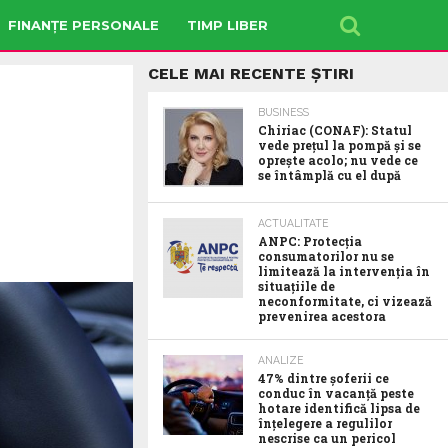
FINANȚE PERSONALE
TIMP LIBER
CELE MAI RECENTE ȘTIRI
BUSINESS
Chiriac (CONAF): Statul
vede prețul la pompă și se
oprește acolo; nu vede ce
se întâmplă cu el după
ACTUALITATE
ANPC: Protecția
consumatorilor nu se
limitează la intervenția în
situațiile de
neconformitate, ci vizează
prevenirea acestora
ANALIZE
47% dintre șoferii ce
conduc în vacanță peste
hotare identifică lipsa de
înțelegere a regulilor
nescrise ca un pericol