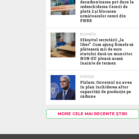
decarbonizarea pot duce la
redeschiderea Cererii de
plată 2 și blocarea
următoarelor cereri din
PNRR
BUSINESS
Sfârșitul recrutării „la
liber”. Cum ajung firmele să
plătească mii de euro
statului dacă un muncitor
NON-EU pleacă acasă
înainte de termen
ENERGIE
Pîslaru: Guvernul nu avea
în plan închiderea altor
capacități de producție pe
cărbune
MORE CELE MAI RECENTE ȘTIRI