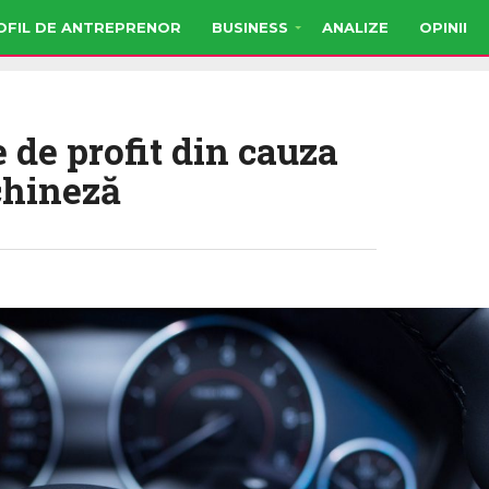
OFIL DE ANTREPRENOR
BUSINESS
ANALIZE
OPINII
de profit din cauza
 chineză