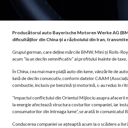
Producătorul auto Bayerische Motoren Werke AG (BMW) a
dificultăților din China și a războiului din Iran, transmit
Grupul german, care deține mărcile BMW, Mini și Rolls-Royce,
acum ”la un declin semnificativ” al profitului înainte de tax
În China, cea mai mare piață auto din lume, vânzările de auto
lună de declin consecutiv, conform datelor CAAM (Asociația
combustie, inclusiv pe benzină și motorină, s-au redus în ri
”Impactul conflictului din Orientul Mijlociu asupra afacerii n
la energie afectează structura costurilor companiei, iar ins
consumatorilor din întreaga lume”, se arată în comunicatul
Conducerea companiei se așteaptă acum la o scădere a livrări