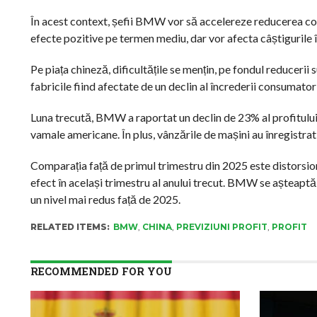
În acest context, șefii BMW vor să accelereze reducerea cost
efecte pozitive pe termen mediu, dar vor afecta câștigurile 
Pe piața chineză, dificultățile se mențin, pe fondul reducerii s
fabricile fiind afectate de un declin al încrederii consumator
Luna trecută, BMW a raportat un declin de 23% al profitului î
vamale americane. În plus, vânzările de mașini au înregistrat 
Comparația față de primul trimestru din 2025 este distors
efect în același trimestru al anului trecut. BMW se așteaptă ca
un nivel mai redus față de 2025.
RELATED ITEMS:
BMW
,
CHINA
,
PREVIZIUNI PROFIT
,
PROFIT
RECOMMENDED FOR YOU