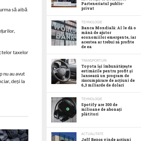
Parteneriatul public-
privat
r urma să aibă
TEHNOLOGIE
Banca Mondială: AI le dă o
țurilor,
mână de ajutor
economiilor emergente, iar
acestea ar trebui să profite
de ea
ctelor taxelor
TRANSPORTURI
Toyota îşi îmbunătăţeşte
estimările pentru profit şi
p nu au avut
lansează un program de
răscumpărare de acţiuni de
ciar, deși la
6,3 miliarde de dolari
TEHNOLOGIE
Spotify are 300 de
milioane de abonaţi
plătitori
ACTUALITATE
Jeff Bezos vinde acţiuni