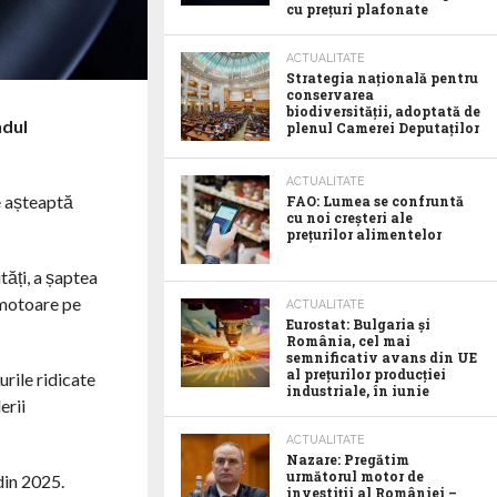
cu prețuri plafonate
ACTUALITATE
Strategia națională pentru
conservarea
biodiversității, adoptată de
ndul
plenul Camerei Deputaților
ACTUALITATE
e așteaptă
FAO: Lumea se confruntă
cu noi creșteri ale
prețurilor alimentelor
tăți, a șaptea
 motoare pe
ACTUALITATE
Eurostat: Bulgaria și
România, cel mai
semnificativ avans din UE
al prețurilor producției
urile ridicate
industriale, în iunie
erii
ACTUALITATE
Nazare: Pregătim
următorul motor de
din 2025.
investiții al României –