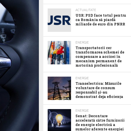
ACTUALITATE
USR: PSD face totul pentru
ca România să piardă
miliarde de euro din PNRR
ENERGIE
Transportatorii cer
transformarea schemei de
compensare a accizei în
mecanism permanent de
motorină profesională
ENERGIE
Transelectrica: Măsurile
voluntare de consum
responsabil şi-au
demonstrat deja eficienţa
ENERGIE
Senat: Decontare
accelerată către furnizorii
de energie electrică a
sumelor aferente energiei