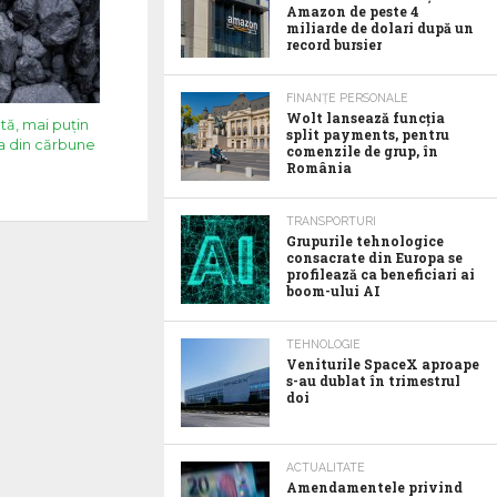
Amazon de peste 4
miliarde de dolari după un
record bursier
FINANȚE PERSONALE
Wolt lansează funcția
tă, mai puțin
split payments, pentru
sa din cărbune
comenzile de grup, în
România
TRANSPORTURI
Grupurile tehnologice
consacrate din Europa se
profilează ca beneficiari ai
boom-ului AI
TEHNOLOGIE
Veniturile SpaceX aproape
s-au dublat în trimestrul
doi
ACTUALITATE
Amendamentele privind