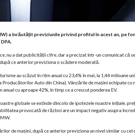
 înrăutățit previziunile privind profitul în acest an, pe fo
e DPA.
 nu a dat publicității cifre, dar a precizat într-un comunicat că s
e, după ce anterior previziona o scădere moderată.
turisme au scăzut în ritm anual cu 23,4% în mai, la 1,44 milioane uni
 Producătorilor Auto din China). Vânzările de mașini echipate cu
tm anual cu aproape 42%, în timp ce a crescut ponderea EV.
oastre globale se extinde dincolo de ipotezele noastre inițiale. preț
tabilitatea provocată de război are un impact negativ asupra încred
 BMW.
lor de mașini, după ce anterior previziona un nivel similar cu cel 