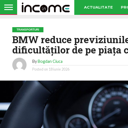
ACTUALITATE
PR
TRANSPORTURI
BMW reduce previziunile 
dificultăților de pe piața
By
Bogdan Ciuca
Posted on
18 iunie 2026