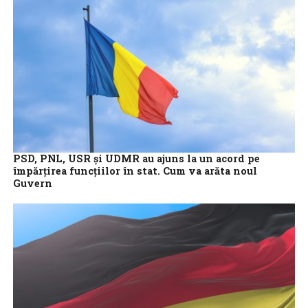
PSD, PNL, USR și UDMR au ajuns la un acord pe
împărţirea funcţiilor în stat. Cum va arăta noul
Guvern
Partidele au ajuns la un consens, marți, în urma discuțiilor cu
privire la împărțirea ministerelor în viitorul Guvern al cărui
premier va...