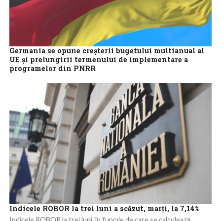
Germania se opune creșterii bugetului multianual al
UE și prelungirii termenului de implementare a
programelor din PNRR
Guvernul german respinge creșterea bugetului multianual al UE
pentru următoarea programare pe șapte ani și de asemenea
prelungirea termenului de implementare a...
Indicele ROBOR la trei luni a scăzut, marți, la 7,14%
Indicele ROBOR la trei luni, în funcție de care se calculează