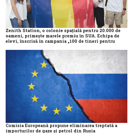
Zenith Station, o colonie spațială pentru 20.000 de
oameni, primește marele premiu în SUA. Echipa de
elevi, înscrisă în campania „100 de tineri pentru
dezvoltarea României” a Fundației Dan Voiculescu
România devine un nume tot mai prezent în inovația globală, iar o
nouă generație de tineri români demonstrează că viitorul poate
fi...
Comisia Europeană propune eliminarea treptată a
importurilor de gaze și petrol din Rusia