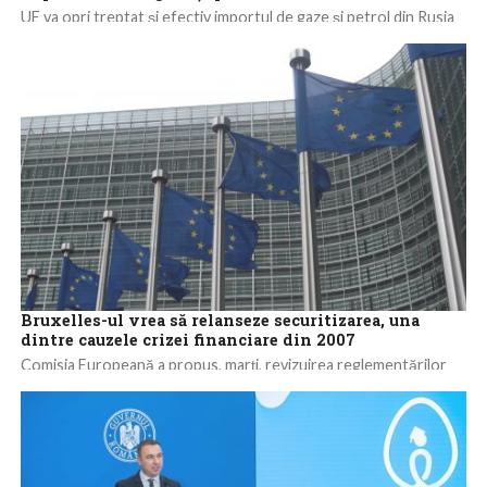
UE va opri treptat și efectiv importul de gaze și petrol din Rusia
până la sfârșitul anului 2027, în temeiul unei propuneri...
Bruxelles-ul vrea să relanseze securitizarea, una
dintre cauzele crizei financiare din 2007
Comisia Europeană a propus, marți, revizuirea reglementărilor
europene pentru promovarea securitizării activelor financiare,
un mecanism care constă în includerea lor în pachete...