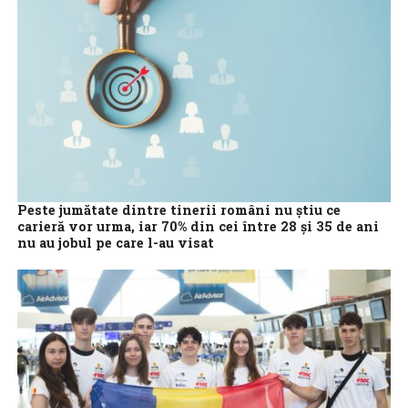
Peste jumătate dintre tinerii români nu ştiu ce
carieră vor urma, iar 70% din cei între 28 şi 35 de ani
nu au jobul pe care l-au visat
Peste jumătate dintre tinerii chestionaţi, cu vârsta între 16 şi 18
ani, declară că nu ştiu clar ce drum să urmeze în...