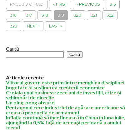
PAGE 319 OF 859
« FIRST
‹ PREVIOUS
315
316
317
318
319
320
321
322
323
NEXT ›
LAST »
Caută
Caută
Articole recente
Viitorul guvern este prins între menghina disciplinei
bugetare și susținerea creșterii economice
Croiala unui business: zece ani de investiții, crize și
schimbări de direcție
Un ping-pong absurd
Pentagonul cere industriei de apărare americane să
crească producția de armament
Inflaţia continuă să încetinească în China în luna iulie,
ajungând la 0,5% faţă de aceeaşi perioadă a anului
trecut