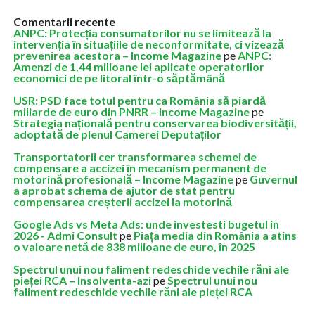
Comentarii recente
ANPC: Protecția consumatorilor nu se limitează la
intervenția în situațiile de neconformitate, ci vizează
prevenirea acestora – Income Magazine
pe
ANPC:
Amenzi de 1,44 milioane lei aplicate operatorilor
economici de pe litoral într-o săptămână
USR: PSD face totul pentru ca România să piardă
miliarde de euro din PNRR – Income Magazine
pe
Strategia națională pentru conservarea biodiversității,
adoptată de plenul Camerei Deputaților
Transportatorii cer transformarea schemei de
compensare a accizei în mecanism permanent de
motorină profesională – Income Magazine
pe
Guvernul
a aprobat schema de ajutor de stat pentru
compensarea creșterii accizei la motorină
Google Ads vs Meta Ads: unde investesti bugetul in
2026 - Admi Consult
pe
Piața media din România a atins
o valoare netă de 838 milioane de euro, în 2025
Spectrul unui nou faliment redeschide vechile răni ale
pieței RCA – Insolventa-azi
pe
Spectrul unui nou
faliment redeschide vechile răni ale pieței RCA