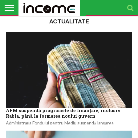
ACTUALITATE
ACTUALITATE
PROFIL DE
BUSINESS
ANALIZE
OPINII
FINANȚE
TIMP
ANTREPRENOR
PERSONALE
LIBER
AFM suspendă programele de finanțare, inclusiv
Rabla, până la formarea noului guvern
Administrația Fondului pentru Mediu suspendă lansarea
programelor de finanțare, inclusiv Rabla, până la formarea noului
guvern Administrația Fondului pentru Mediu (AFM) suspendă...