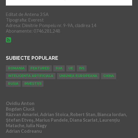
Editat de Antena 3 SA
Tipografia: Everest
Adresa: Dimitrie Pompeiu nr. 9-9A, clădirea 14
Abonamente: 0746.281.248
SUBIECTE POPULARE
ROMANIA
FEATURED
SUA
UE
INS
INTELIGENTA ARTIFICIALA
UNIUNEA EUROPEANA
CHINA
RUSIA
INVESTIȚII
Ovidiu Anton
Bogdan Ciucă
Răzvan Amariei, Adrian Stoica, Robert Stan, Bianca Iordan,
Ștefan Etveș, Marius Pandele, Diana Scarlat, Laurențiu
Matache, Iulia Nagy
Adrian Codreanu