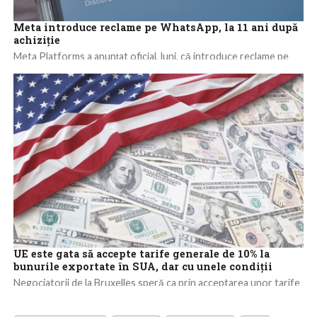
Meta introduce reclame pe WhatsApp, la 11 ani după
achiziţie
Meta Platforms a anunţat oficial, luni, că introduce reclame pe
WhatsApp, pentru prima dată de la achiziţia aplicaţiei în 2014,
pentru 19...
UE este gata să accepte tarife generale de 10% la
bunurile exportate în SUA, dar cu unele condiții
Negociatorii de la Bruxelles speră ca prin acceptarea unor tarife
generale de 10% la toate bunurile exportate de UE în SUA vor...