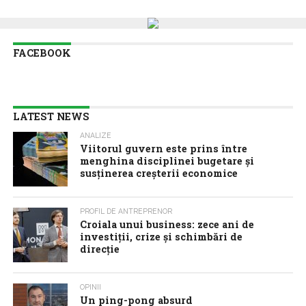
FACEBOOK
LATEST NEWS
ANALIZE
Viitorul guvern este prins între
menghina disciplinei bugetare și
susținerea creșterii economice
PROFIL DE ANTREPRENOR
Croiala unui business: zece ani de
investiții, crize și schimbări de
direcție
OPINII
Un ping-pong absurd