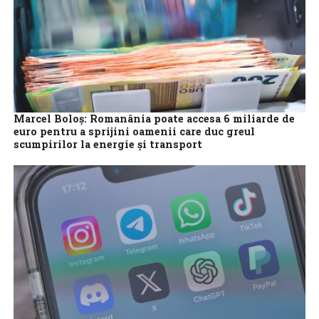
Marcel Boloş: Romanânia poate accesa 6 miliarde de
euro pentru a sprijini oamenii care duc greul
scumpirilor la energie şi transport
Ministrul Investiţiilor şi Proiectelor Europene, Marcel Boloş,
anunţă că 6 miliarde de euro poate accesa România, în perioada
următoare, pentru a sprijini...