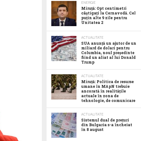
ENERGIE
Miruță: Opt centimetri
câștigați la Cernavodă. Cel
puțin alte 9 zile pentru
Unitatea 2
ACTUALITATE
SUA anunţă un ajutor de un
miliard de dolari pentru
Columbia, noul preşedinte
fiind un aliat al lui Donald
Trump
ACTUALITATE
Miruță: Politica de resurse
umane în MApN trebuie
ancorată în realitățile
actuale în zona de
tehnologie, de comunicare
ACTUALITATE
Sistemul dual de prețuri
din Bulgaria s-a încheiat
în 8 august