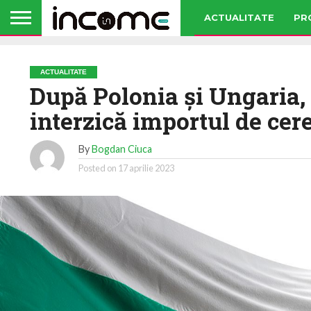
ACTUALITATE
PR
ACTUALITATE
După Polonia şi Ungaria, 
interzică importul de cer
By
Bogdan Ciuca
Posted on
17 aprilie 2023