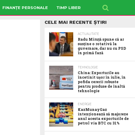
FINANȚE PERSONALE
TIMP LIBER
CELE MAI RECENTE ȘTIRI
ACTUALITATE
Radu Miruţă spune că ar
susţine o rotativă la
guvernare, dar nu cu PSD
în primă fază
TEHNOLOGIE
China: Exporturile au
încetinit ușor în iulie, în
pofida cererii robuste
pentru produse de înaltă
tehnologie
ENERGIE
KazMunayGaz
intenționează să majoreze
anul acesta exporturile de
petrol via BTC cu 31%