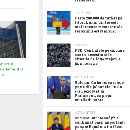
readaptăm
TIMP LIBER
Peste 200.000 de turiști pe
litoral, unul dintre cele
mai intense momente ale
sezonului estival 2026
ENERGIE
PSD: Centralele pe cărbune
sunt o necesitate în
situația de forță majoră a
țării noastre
mpactul
Parlament la
ia
ACTUALITATE
Bolojan: Cu bune, cu rele, o
parte din jaloanele PNRR
s-au rezolvat în
Parlament, cu prețul
mutilării unora
ACTUALITATE
Nicușor Dan: Moody’s a
confirmat pașii importanți
pe care România i-a făcut