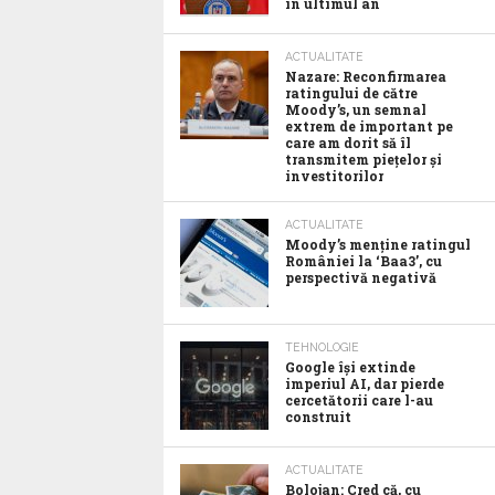
în ultimul an
ACTUALITATE
Nazare: Reconfirmarea
ratingului de către
Moody’s, un semnal
extrem de important pe
care am dorit să îl
transmitem piețelor și
investitorilor
ACTUALITATE
Moody’s menține ratingul
României la ‘Baa3’, cu
perspectivă negativă
TEHNOLOGIE
Google îşi extinde
imperiul AI, dar pierde
cercetătorii care l-au
construit
ACTUALITATE
Bolojan: Cred că, cu