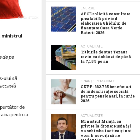
ENERGIE
APCE solicită consultare
FOTO: ISTOCK
prealabilă privind
elaborarea Ghidului de
finanțare Casa Verde
Baterii 2026
 ministrul
ACTUALITATE
Titlurile de stat Tezaur
e de pe
revin cu dobânzi de până
la 7,15% pe an
s-ului să
FINANȚE PERSONALE
 această
CNPP: 882.735 beneficiari
de indemnizație socială
pentru pensionari, în iunie
2026
 purtător de
raina pentru a
ACTUALITATE
Ministrul Miruță, cu
privire la drone: Rusia își
va schimba tactica și noi
vom fi nevoiți să ne