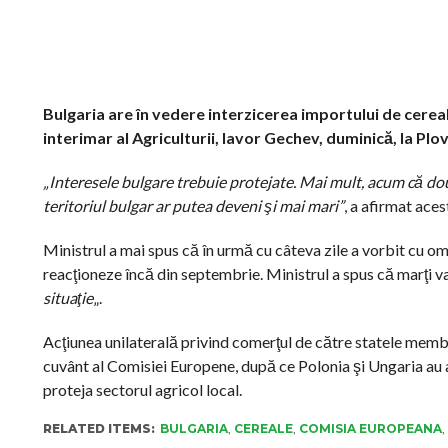
Bulgaria are în vedere interzicerea importului de cerea
interimar al Agriculturii, Iavor Gechev, duminică, la Pl
„Interesele bulgare trebuie protejate. Mai mult, acum că dou
teritoriul bulgar ar putea deveni şi mai mari”
, a afirmat aces
Ministrul a mai spus că în urmă cu câteva zile a vorbit cu om
reacţioneze încă din septembrie. Ministrul a spus că marţi va
situaţie
„.
Acţiunea unilaterală privind comerţul de către statele memb
cuvânt al Comisiei Europene, după ce Polonia şi Ungaria au a
proteja sectorul agricol local.
RELATED ITEMS:
BULGARIA
,
CEREALE
,
COMISIA EUROPEANA
,