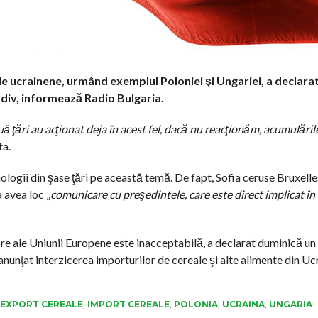
le ucrainene, urmând exemplul Poloniei şi Ungariei, a declarat
ovdiv, informează Radio Bulgaria.
ă ţări au acţionat deja în acest fel, dacă nu reacţionăm, acumulăril
ta.
ologii din şase ţări pe această temă. De fapt, Sofia ceruse Bruxelle
 avea loc „
comunicare cu preşedintele, care este direct implicat în
re ale Uniunii Europene este inacceptabilă, a declarat duminică un
nunţat interzicerea importurilor de cereale şi alte alimente din Uc
EXPORT CEREALE
,
IMPORT CEREALE
,
POLONIA
,
UCRAINA
,
UNGARIA