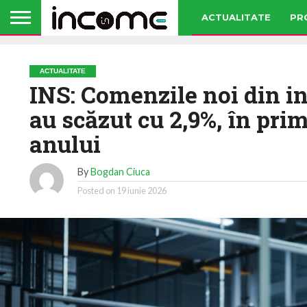
ACTUALITATE
PR
ACTUALITATE
INS: Comenzile noi din in
au scăzut cu 2,9%, în prim
anului
By
Bogdan Ciuca
Posted on
19 iunie 2026