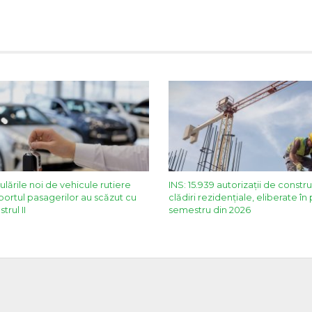
ulările noi de vehicule rutiere
INS: 15.939 autorizații de constr
portul pasagerilor au scăzut cu
clădiri rezidențiale, eliberate în
trul II
semestru din 2026