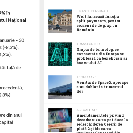
FINANȚE PERSONALE
9% în
Wolt lansează funcția
utul Național
split payments, pentru
comenzile de grup, în
România
ianuarie – 30
TRANSPORTURI
t (-8,3%),
Grupurile tehnologice
1,3%).
consacrate din Europa se
profilează ca beneficiari ai
boom-ului AI
tât față de
TEHNOLOGIE
Veniturile SpaceX aproape
s-au dublat în trimestrul
 precedentă,
doi
2,8%),
ACTUALITATE
re din anul
Amendamentele privind
decarbonizarea pot duce la
capital
redeschiderea Cererii de
plată 2 și blocarea