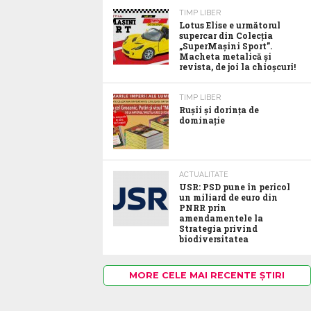
TIMP LIBER
Lotus Elise e următorul
supercar din Colecția
„SuperMașini Sport”.
Macheta metalică și
revista, de joi la chioșcuri!
TIMP LIBER
Rușii și dorința de
dominație
ACTUALITATE
USR: PSD pune în pericol
un miliard de euro din
PNRR prin
amendamentele la
Strategia privind
biodiversitatea
MORE CELE MAI RECENTE ȘTIRI