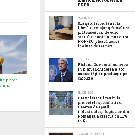
următoarelor cereri din
PNRR
BUSINESS
Sfârșitul recrutării „la
liber”. Cum ajung firmele să
plătească mii de euro
statului dacă un muncitor
NON-EU pleacă acasă
înainte de termen
ENERGIE
Pîslaru: Guvernul nu avea
în plan închiderea altor
capacități de producție pe
cărbune
uire pentru
 primul
BUSINESS
Dezvoltatorii revin la
proiectele speculative.
Cererea de spații
industriale și logistice din
România a crescut cu 11%
în S1
CONȚINUT PLĂTIT