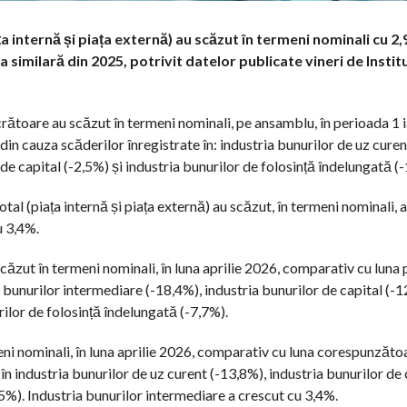
a internă și piața externă) au scăzut în termeni nominali cu 2,
a similară din 2025, potrivit datelor publicate vineri de Instit
lucrătoare au scăzut în termeni nominali, pe ansamblu, în perioada 1 
in cauza scăderilor înregistrate în: industria bunurilor de uz curen
de capital (-2,5%) și industria bunurilor de folosință îndelungată (-
otal (piața internă și piața externă) au scăzut, în termeni nominali, a
u 3,4%.
ăzut în termeni nominali, în luna aprilie 2026, comparativ cu luna
 bunurilor intermediare (-18,4%), industria bunurilor de capital (-1
rilor de folosință îndelungată (-7,7%).
ni nominali, în luna aprilie 2026, comparativ cu luna corespunzătoa
n industria bunurilor de uz curent (-13,8%), industria bunurilor de 
,5%). Industria bunurilor intermediare a crescut cu 3,4%.