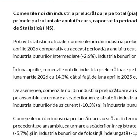
Comenzile noi din industria prelucrătoare pe total (piaț
primele patru luni ale anului în curs, raportat la perioad
de Statistică (INS).
Potrivit statisticii oficiale, comenzile noi din industria pre
aprilie 2026 comparativ cu aceeași perioadă a anului trecut d
industria bunurilor intermediare (-2,6%), industria bunurilor 
În luna aprilie, comenzile noi din industria prelucrătoare pe t
luna martie 2026 cu 14,3%, cât și față de luna aprilie 2025 c
De asemenea, comenzile noi din industria prelucrătoare au sc
pe ansamblu, ca urmare a scăderilor înregistrate în industria
industria bunurilor de uz curent (-10,3%) și în industria bunu
Comenzile noi din industria prelucrătoare au scăzut în terme
precedent, pe ansamblu, ca urmare a scăderilor înregistrate î
(-5,7%) și în industria bunurilor de folosință îndelungată (-1