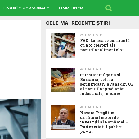
FINANȚE PERSONALE
TIMP LIBER
CELE MAI RECENTE ȘTIRI
ACTUALITATE
FAO: Lumea se confruntă
cu noi creșteri ale
prețurilor alimentelor
ACTUALITATE
Eurostat: Bulgaria și
România, cel mai
semnificativ avans din UE
al prețurilor producției
industriale, în iunie
ACTUALITATE
Nazare: Pregătim
următorul motor de
investiții al României –
Parteneriatul public-
privat