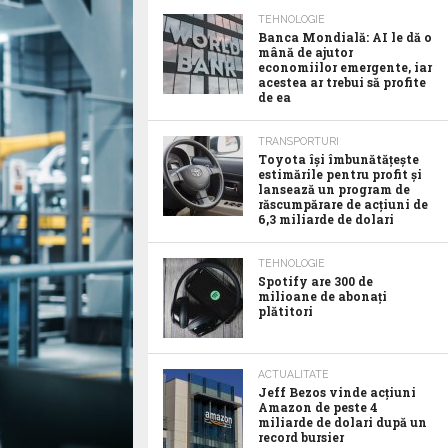
TEHNOLOGIE
Banca Mondială: AI le dă o
mână de ajutor
economiilor emergente, iar
acestea ar trebui să profite
de ea
TRANSPORTURI
Toyota îşi îmbunătăţeşte
estimările pentru profit şi
lansează un program de
răscumpărare de acţiuni de
6,3 miliarde de dolari
TEHNOLOGIE
Spotify are 300 de
milioane de abonaţi
plătitori
ACTUALITATE
Jeff Bezos vinde acţiuni
Amazon de peste 4
miliarde de dolari după un
record bursier