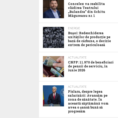
Concelex va reabilita
clădirea Teatrului
„Bulandra” din Schitu
Măgureanu nr. 1
ENERGIE
Bușoi: Redeschiderea
unităților de producție pe
bază de cărbune, o decizie
extrem de periculoasă
ACTUALITATE
CNPP: 11.970 de beneficiari
de pensii de serviciu, în
iunie 2026
ACTUALITATE
Pîslaru, despre legea
salarizării: Avansăm pe
zona de sănătate. În
această săptămână vom
avea o șansă bună să
progresăm