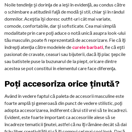
Noile tendinţe şi dorinţa de a ieşi în evidenţă, au condus către
o schimbare a atitudinii faţă de modă şi stil, chiar şi în rândul
domnilor. Aceştia îşi doresc outfit-uri cât mai variate,
comode, confortabile, dar şi sofisticate. Cea mai simplă
modalitate prin care poţi aduce o notă unică asupra look-ului
tău masculin, poate fi reprezentată de accesorizare. Fie că îţi
îndrepţi atenţia către modelele de
curele barbati
, fie că eşti
pasionat de cravate, ceasuri sau bijuterii, dacă îţi plac şepcile
sau batistele puse la buzunarul de la piept, oricare dintre
acestea se pot constitui în elementul care face diferenţa.
Poţi accesoriza orice ţinută?
Având în vedere faptul că paleta de accesorii masculine este
foarte amplă şi generoasă din punct de vedere stilistic, poţi
adopta accesorizarea, indiferent cărui stil vrei să te încadrezi.
Evident, este foarte important ca accesoriile alese să se
încadreze tematicii ţinutei, astfel că nu îţi rămâne decât să dai
frâu liber creativităţii şi să îţi compui cel mai cool look. Dacă