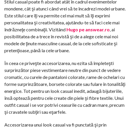
Stilul casual poate fi abordat atât în cadrul evenimentelor
mondene, cât şi atunci când vrei să te încadrezi modei urbane.
Este stilul care îţi va permite cel mai mult să îţi exprimi
personalitatea şi creativitatea, ajutându-te să faci cele mai
îndrăzneţe combinaţii. Vizitând
Hugo pe answear.ro
, ai
posibilitatea de a trece în revistă şi de a alege cele mai noi
modele de ţinute masculine casual, de la cele sofisticate şi
pretenţioase, până la cele urbane.
În ceea ce priveşte accesorizarea, nu ezita să împleteşti
surprinzător piese vestimentare neutre din punct de vedere
cromatic, cu curele de pantaloni colorate, rame de ochelari cu
forme surprinzătoare, borsete colorate sau fulare în tonalităţi
energice. Tot pentru un look casual inedit, adaugă bijuteriile,
însă optează pentru cele create din piele şi fibre textile. Unui
outfit casual i se vor potrivi ceasurile cu cadran mare, precum
şi cravatele subţiri sau eşarfele.
Accesorizarea unui look casual va fi punctată şi prin