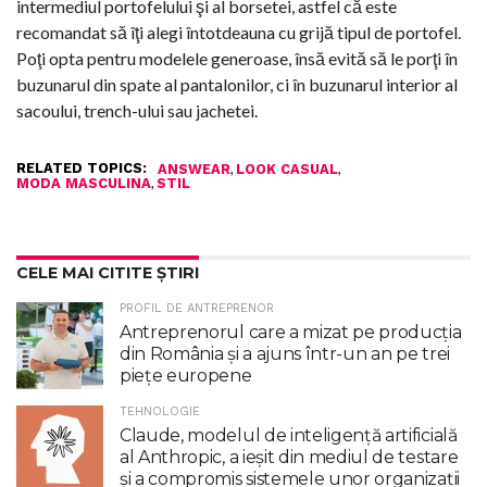
intermediul portofelului şi al borsetei, astfel că este
recomandat să îţi alegi întotdeauna cu grijă tipul de portofel.
Poţi opta pentru modelele generoase, însă evită să le porţi în
buzunarul din spate al pantalonilor, ci în buzunarul interior al
sacoului, trench-ului sau jachetei.
RELATED TOPICS:
,
,
ANSWEAR
LOOK CASUAL
,
MODA MASCULINA
STIL
CELE MAI CITITE ȘTIRI
PROFIL DE ANTREPRENOR
Antreprenorul care a mizat pe producția
din România și a ajuns într-un an pe trei
piețe europene
TEHNOLOGIE
Claude, modelul de inteligenţă artificială
al Anthropic, a ieşit din mediul de testare
şi a compromis sistemele unor organizaţii