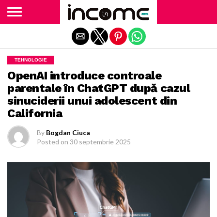
Exit mobile version
TEHNOLOGIE
OpenAI introduce controale
parentale în ChatGPT după cazul
sinuciderii unui adolescent din
California
By
Bogdan Ciuca
Posted on
30 septembrie 2025