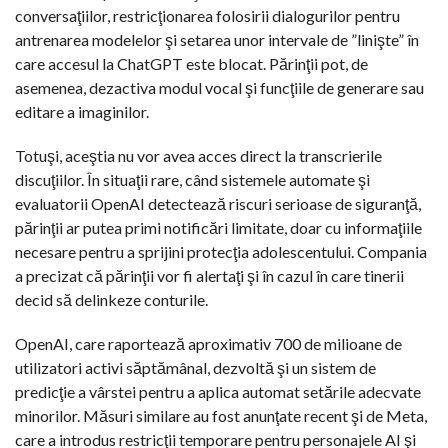
conversaţiilor, restricţionarea folosirii dialogurilor pentru
antrenarea modelelor şi setarea unor intervale de ”linişte” în
care accesul la ChatGPT este blocat. Părinţii pot, de
asemenea, dezactiva modul vocal şi funcţiile de generare sau
editare a imaginilor.
Totuşi, aceştia nu vor avea acces direct la transcrierile
discuţiilor. În situaţii rare, când sistemele automate şi
evaluatorii OpenAI detectează riscuri serioase de siguranţă,
părinţii ar putea primi notificări limitate, doar cu informaţiile
necesare pentru a sprijini protecţia adolescentului. Compania
a precizat că părinţii vor fi alertaţi şi în cazul în care tinerii
decid să delinkeze conturile.
OpenAI, care raportează aproximativ 700 de milioane de
utilizatori activi săptămânal, dezvoltă şi un sistem de
predicţie a vârstei pentru a aplica automat setările adecvate
minorilor. Măsuri similare au fost anunţate recent şi de Meta,
care a introdus restricţii temporare pentru personajele AI şi