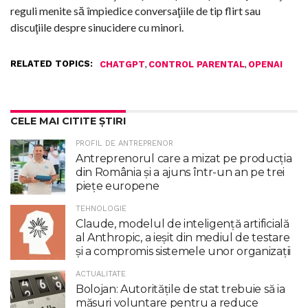
reguli menite să împiedice conversaţiile de tip flirt sau
discuţiile despre sinucidere cu minori.
RELATED TOPICS:
,
,
CHATGPT
CONTROL PARENTAL
OPENAI
CELE MAI CITITE ȘTIRI
PROFIL DE ANTREPRENOR
Antreprenorul care a mizat pe producția
din România și a ajuns într-un an pe trei
piețe europene
TEHNOLOGIE
Claude, modelul de inteligenţă artificială
al Anthropic, a ieşit din mediul de testare
şi a compromis sistemele unor organizaţii
ACTUALITATE
Bolojan: Autoritățile de stat trebuie să ia
măsuri voluntare pentru a reduce