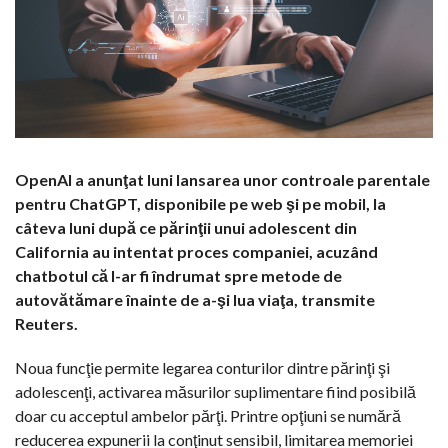
OpenAI a anunţat luni lansarea unor controale parentale
pentru ChatGPT, disponibile pe web şi pe mobil, la
câteva luni după ce părinţii unui adolescent din
California au intentat proces companiei, acuzând
chatbotul că l-ar fi îndrumat spre metode de
autovătămare înainte de a-şi lua viaţa, transmite
Reuters.
Noua funcţie permite legarea conturilor dintre părinţi şi
adolescenţi, activarea măsurilor suplimentare fiind posibilă
doar cu acceptul ambelor părţi. Printre opţiuni se numără
reducerea expunerii la conţinut sensibil, limitarea memoriei