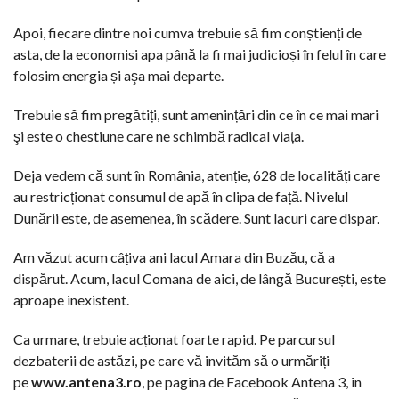
Apoi, fiecare dintre noi cumva trebuie să fim conștienți de
asta, de la economisi apa până la fi mai judicioși în felul în care
folosim energia și aşa mai departe.
Trebuie să fim pregătiți, sunt amenințări din ce în ce mai mari
şi este o chestiune care ne schimbă radical viața.
Deja vedem că sunt în România, atenție, 628 de localități care
au restricționat consumul de apă în clipa de față. Nivelul
Dunării este, de asemenea, în scădere. Sunt lacuri care dispar.
Am văzut acum câțiva ani lacul Amara din Buzău, că a
dispărut. Acum, lacul Comana de aici, de lângă București, este
aproape inexistent.
Ca urmare, trebuie acționat foarte rapid. Pe parcursul
dezbaterii de astăzi, pe care vă invităm să o urmăriți
pe
www.antena3.ro
, pe pagina de Facebook Antena 3, în