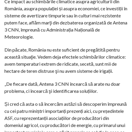
Ce impact au schimbările climatice asupra agriculturii din
România, asupra populației și asupra economiei, ce investiții în
sisteme de avertizare timpurie sau în culturi mai rezistente
putem face, aflăm marţi din dezbaterea organizată de Antena
3 CNN, împreună cu Administrația Națională de
Meteorologie.
Din păcate, România nu este suficient de pregătită pentru
această situaţie. Vedem deja efectele schimbărilor climatice:
avem temperaturi extrem de ridicate, secetă, sunt mii de
hectare de teren distruse şi nu avem sisteme de irigații.
„De fiecare dată, Antena 3 CNN încearcă să arate nu doar
problema, ci încearcă şi identificarea soluțiilor.
Și cred că asta o să încercăm astăzi să descoperim împreună
cu cei patru miniștri importanți prezenți aici, cu președintele
ASF, cu reprezentanții asociațiilor de producători din
domeniul agricol, cu producători de energie, cu primarul unui