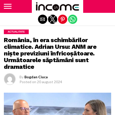
Exit mobile version
ACTUALITATE
România, în era schimbărilor
climatice. Adrian Ursu: ANM are
niște previziuni înfricoșătoare.
Următoarele săptămâni sunt
dramatice
By
Bogdan Ciuca
Posted on
20 august 2024