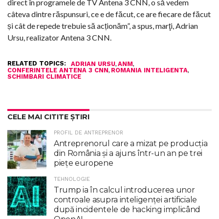
direct în programele de TV Antena 3 CNN, o să vedem
câteva dintre răspunsuri, ce e de făcut, ce are fiecare de făcut
și cât de repede trebuie să acționăm”, a spus, marţi, Adrian
Ursu, realizator Antena 3 CNN.
RELATED TOPICS:
,
,
ADRIAN URSU
ANM
,
,
CONFERINTELE ANTENA 3 CNN
ROMANIA INTELIGENTA
SCHIMBARI CLIMATICE
CELE MAI CITITE ȘTIRI
PROFIL DE ANTREPRENOR
Antreprenorul care a mizat pe producția
din România și a ajuns într-un an pe trei
piețe europene
TEHNOLOGIE
Trump ia în calcul introducerea unor
controale asupra inteligenţei artificiale
după incidentele de hacking implicând