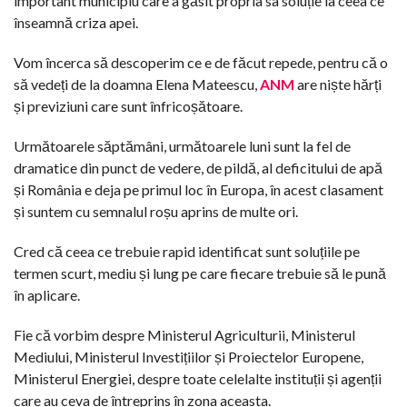
important municipiu care a găsit propria sa soluție la ceea ce
înseamnă criza apei.
Vom încerca să descoperim ce e de făcut repede, pentru că o
să vedeți de la doamna Elena Mateescu,
ANM
are niște hărți
și previziuni care sunt înfricoșătoare.
Următoarele săptămâni, următoarele luni sunt la fel de
dramatice din punct de vedere, de pildă, al deficitului de apă
și România e deja pe primul loc în Europa, în acest clasament
și suntem cu semnalul roșu aprins de multe ori.
Cred că ceea ce trebuie rapid identificat sunt soluțiile pe
termen scurt, mediu și lung pe care fiecare trebuie să le pună
în aplicare.
Fie că vorbim despre Ministerul Agriculturii, Ministerul
Mediului, Ministerul Investițiilor și Proiectelor Europene,
Ministerul Energiei, despre toate celelalte instituții și agenții
care au ceva de întreprins în zona aceasta.