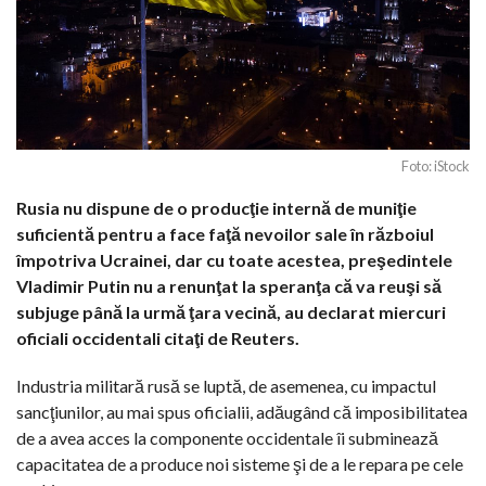
Foto: iStock
Rusia nu dispune de o producţie internă de muniţie
suficientă pentru a face faţă nevoilor sale în războiul
împotriva Ucrainei, dar cu toate acestea, preşedintele
Vladimir Putin nu a renunţat la speranţa că va reuşi să
subjuge până la urmă ţara vecină, au declarat miercuri
oficiali occidentali citaţi de Reuters.
Industria militară rusă se luptă, de asemenea, cu impactul
sancţiunilor, au mai spus oficialii, adăugând că imposibilitatea
de a avea acces la componente occidentale îi subminează
capacitatea de a produce noi sisteme şi de a le repara pe cele