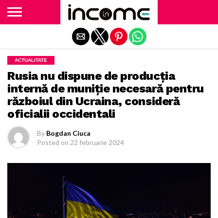
Exit mobile version
ACTUALITATE
Rusia nu dispune de producţia
internă de muniţie necesară pentru
războiul din Ucraina, consideră
oficialii occidentali
By
Bogdan Ciuca
Posted on
22 februarie 2024