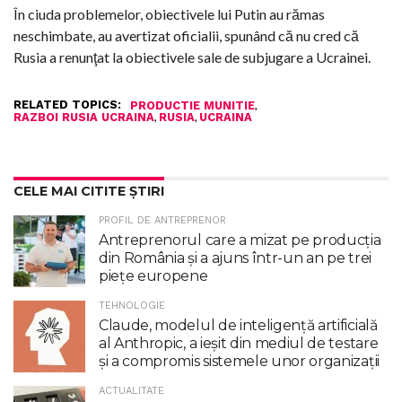
În ciuda problemelor, obiectivele lui Putin au rămas
neschimbate, au avertizat oficialii, spunând că nu cred că
Rusia a renunţat la obiectivele sale de subjugare a Ucrainei.
RELATED TOPICS:
,
PRODUCTIE MUNITIE
,
,
RAZBOI RUSIA UCRAINA
RUSIA
UCRAINA
CELE MAI CITITE ȘTIRI
PROFIL DE ANTREPRENOR
Antreprenorul care a mizat pe producția
din România și a ajuns într-un an pe trei
piețe europene
TEHNOLOGIE
Claude, modelul de inteligenţă artificială
al Anthropic, a ieşit din mediul de testare
şi a compromis sistemele unor organizaţii
ACTUALITATE