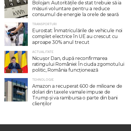
Bolojan: Autoritățile de stat trebuie să ia
măsuri voluntare pentru a reduce
consumul de energie la orele de seară
TRANSPORTURI
Eurostat: Înmatriculările de vehicule noi
complet electrice în UE au crescut cu
aproape 30% anul trecut
ACTUALITATE
Nicuşor Dan, după reconfirmarea
ratingului României: În ciuda zgomotului
politic, România funcţionează
TEHNOLOGIE
Amazon a recuperat 600 de milioane de
dolari din taxele vamale impuse de
Trump şi va rambursa o parte din bani
clienţilor