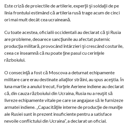
Este criză de proiectile de artilerie, experţii şi soldaţii de pe
linia frontului estimând că artileria rusă trage acum de cinci
ori mai mult decât cea ucraineană.
Cu toate acestea, oficialii occidentali au declarat că şi Rusia
are probleme, deoarece sancţiunile au afectat puternic
producţia militară, provocând întârzieri şi crescând costurile,
ceea ce înseamnă că nu poate ţine pasul cu cerinţele
războiului.
O consecinţă a fost că Moscova a deturnat echipamente
militare care erau destinate aliaţilor străini, au spus aceştia. În
luna martie a anului trecut, Forţele Aeriene indiene au declarat
că, din cauza războiului din Ucraina, Rusia nu a reuşit să
livreze echipamente vitale pe care se angajase să le furnizeze
armatei indiene. „Capacităţile interne de producţie de muniţie
ale Rusiei sunt în prezent insuficiente pentru a satisface
nevoile conflictului din Ucraina”, a declarat un oficial.