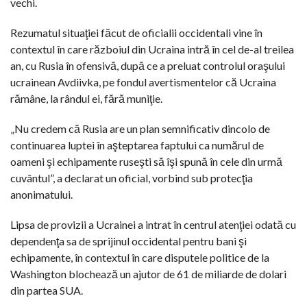
vechi.
Rezumatul situaţiei făcut de oficialii occidentali vine în
contextul în care războiul din Ucraina intră în cel de-al treilea
an, cu Rusia în ofensivă, după ce a preluat controlul oraşului
ucrainean Avdiivka, pe fondul avertismentelor că Ucraina
rămâne, la rândul ei, fără muniţie.
„Nu credem că Rusia are un plan semnificativ dincolo de
continuarea luptei în aşteptarea faptului ca numărul de
oameni şi echipamente ruseşti să îşi spună în cele din urmă
cuvântul”, a declarat un oficial, vorbind sub protecţia
anonimatului.
Lipsa de provizii a Ucrainei a intrat în centrul atenţiei odată cu
dependenţa sa de sprijinul occidental pentru bani şi
echipamente, în contextul în care disputele politice de la
Washington blochează un ajutor de 61 de miliarde de dolari
din partea SUA.