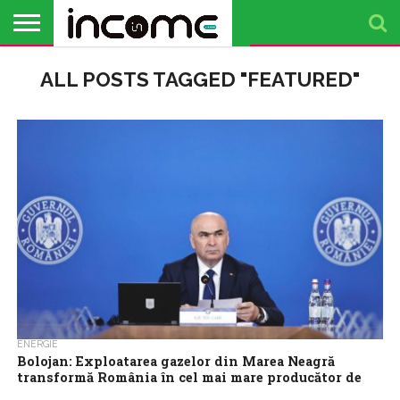
ACTUALITATE
ALL POSTS TAGGED "FEATURED"
PROFIL DE
BUSINESS
ANALIZE
OPINII
FINANȚE
TIMP
ANTREPRENOR
PERSONALE
LIBER
ENERGIE
Bolojan: Exploatarea gazelor din Marea Neagră
transformă România în cel mai mare producător de
gaze al UE