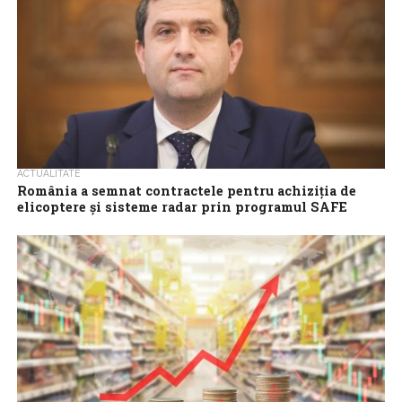
ACTUALITATE
România a semnat contractele pentru achiziția de
elicoptere și sisteme radar prin programul SAFE
Ministrul interimar al Apărării, Radu Miruță, a anunțat că vineri au
fost semnate două contracte de achiziție prin programul SAFE,
care presupun...