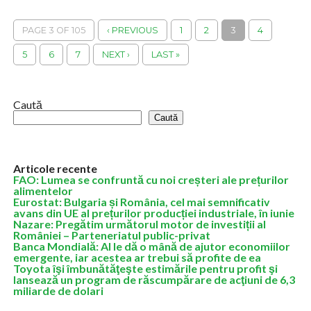
Europarlamentarul PNL Siegfried Mureşan afirmă, sâmbătă, că
Guvernul Bolojan a adus România, în premieră, printre statele
PAGE 3 OF 105
‹ PREVIOUS
1
2
3
4
fruntaşe la absorbţia fondurilor europene, doar...
5
6
7
NEXT ›
LAST »
Caută
Caută
Articole recente
FAO: Lumea se confruntă cu noi creșteri ale prețurilor
alimentelor
Eurostat: Bulgaria și România, cel mai semnificativ
avans din UE al prețurilor producției industriale, în iunie
Nazare: Pregătim următorul motor de investiții al
României – Parteneriatul public-privat
Banca Mondială: AI le dă o mână de ajutor economiilor
emergente, iar acestea ar trebui să profite de ea
Toyota îşi îmbunătăţeşte estimările pentru profit şi
lansează un program de răscumpărare de acţiuni de 6,3
miliarde de dolari