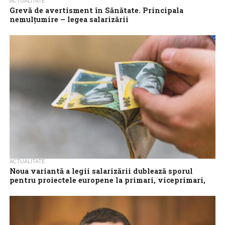
ACTUALITATE
Grevă de avertisment în Sănătate. Principala
nemulțumire – legea salarizării
O grevă de avertisment de două ore este organizată luni în
sistemul public de sănătate, principala nemulțumire fiind legea
salarizării. Protestul are...
ACTUALITATE
Noua variantă a legii salarizării dublează sporul
pentru proiectele europene la primari, viceprimari,
președinți și vicepreședinți de CJ
Sporul pentru președinții și vicepreședinții consiliilor județene și
primarii și viceprimarii care implementează proiecte finanțate din
fonduri europene a crescut de la...