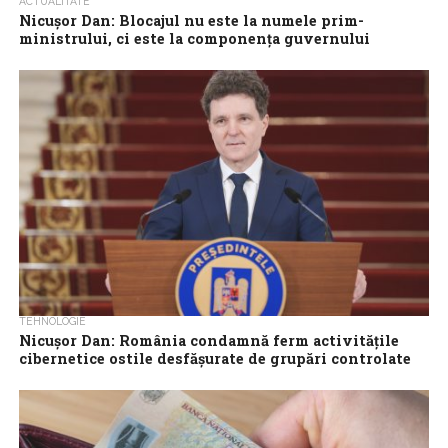
ACTUALITATE
Nicuşor Dan: Blocajul nu este la numele prim-
ministrului, ci este la componenţa guvernului
Preşedintele Nicuşor Dan consideră că blocajul partidelor în
formarea unui nou guvern nu este la numele premierului, ci la
componenţa viitorului executiv...
TEHNOLOGIE
Nicușor Dan: România condamnă ferm activitățile
cibernetice ostile desfășurate de grupări controlate
de Rusia
România condamnă ferm activitățile cibernetice ostile
desfășurate de grupări controlate de Serviciul Federal de
Securitate al Federației Ruse care au vizat state...