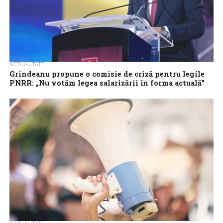
ACTUALITATE
Grindeanu propune o comisie de criză pentru legile
PNRR: „Nu votăm legea salarizării în forma actuală”
Președintele Camerei Deputaților, Sorin Grindeanu, lider al PSD,
a propus, luni, înființarea unei comisii de criză pentru legile PNRR,
care să funcționeze...