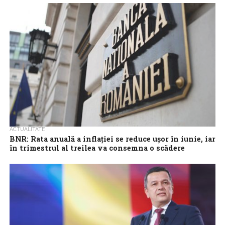
Premierul interimar Ilie Bolojan a declarat marți că exploatarea
gazelor din Marea Neagră transformă România în cel mai mare
producător de gaze...
ACTUALITATE
BNR: Rata anuală a inflației se reduce ușor în iunie, iar
în trimestrul al treilea va consemna o scădere
substanțială
Rata anuală a inflației se reduce ușor în luna iunie, iar în trimestrul
al treilea va consemna o scădere substanțială, așa cum...