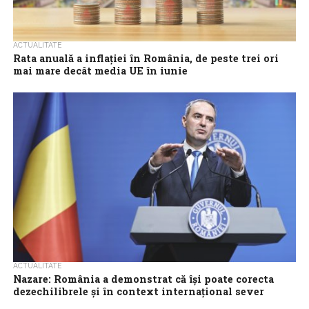
ACTUALITATE
Rata anuală a inflației în România, de peste trei ori
mai mare decât media UE în iunie
Rata anuală a inflației în Uniunea Europeană (UE) a scăzut până la
2,9%, în luna iunie, de la un nivel de 3,3%...
ACTUALITATE
Nazare: România a demonstrat că își poate corecta
dezechilibrele și în context internațional sever
România a demonstrat că își poate corecta dezechilibrele chiar și