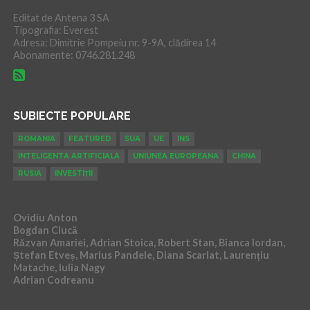
Editat de Antena 3 SA
Tipografia: Everest
Adresa: Dimitrie Pompeiu nr. 9-9A, clădirea 14
Abonamente: 0746.281.248
SUBIECTE POPULARE
ROMANIA
FEATURED
SUA
UE
INS
INTELIGENTA ARTIFICIALA
UNIUNEA EUROPEANA
CHINA
RUSIA
INVESTIȚII
Ovidiu Anton
Bogdan Ciucă
Răzvan Amariei, Adrian Stoica, Robert Stan, Bianca Iordan,
Ștefan Etveș, Marius Pandele, Diana Scarlat, Laurențiu
Matache, Iulia Nagy
Adrian Codreanu