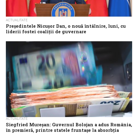
ACTUALITATE
Președintele Nicușor Dan, o nouă întâlnire, luni, cu
liderii fostei coaliții de guvernare
Președintele Nicușor Dan ar urma să se întâlnească luni
dimineața cu liderii fostei coaliții de guvernare – PSD, PNL, USR,
UDMR –...
ACTUALITATE
Siegfried Mureşan: Guvernul Bolojan a adus România,
în premieră, printre statele fruntaşe la absorbţia
fondurilor europene