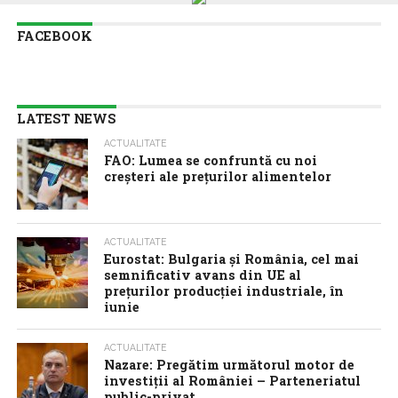
FACEBOOK
LATEST NEWS
ACTUALITATE
FAO: Lumea se confruntă cu noi
creșteri ale prețurilor alimentelor
ACTUALITATE
Eurostat: Bulgaria și România, cel mai
semnificativ avans din UE al
prețurilor producției industriale, în
iunie
ACTUALITATE
Nazare: Pregătim următorul motor de
investiții al României – Parteneriatul
public-privat