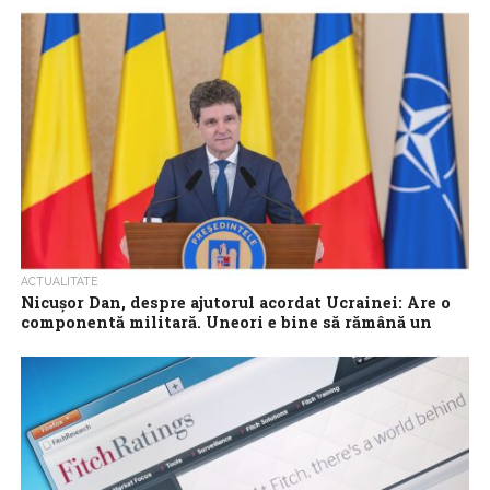
într-un context internațional sever însă instabilitatea politică
afectează direct încrederea și percepția...
ACTUALITATE
Nicușor Dan, despre ajutorul acordat Ucrainei: Are o
componentă militară. Uneori e bine să rămână un
secret
Președintele Nicușor Dan a declarat miercuri, referitor la
desecretizarea ajutorului acordat Ucrainei, că având în vedere că
acesta are o componentă militară,...