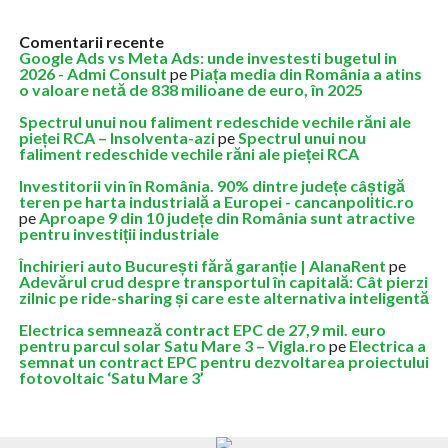
Comentarii recente
Google Ads vs Meta Ads: unde investesti bugetul in
2026 - Admi Consult
pe
Piața media din România a atins
o valoare netă de 838 milioane de euro, în 2025
Spectrul unui nou faliment redeschide vechile răni ale
pieței RCA – Insolventa-azi
pe
Spectrul unui nou
faliment redeschide vechile răni ale pieței RCA
Investitorii vin în România. 90% dintre județe câștigă
teren pe harta industrială a Europei - cancanpolitic.ro
pe
Aproape 9 din 10 județe din România sunt atractive
pentru investiții industriale
Închirieri auto București fără garanție | AlanaRent
pe
Adevărul crud despre transportul în capitală: Cât pierzi
zilnic pe ride-sharing și care este alternativa inteligentă
Electrica semnează contract EPC de 27,9 mil. euro
pentru parcul solar Satu Mare 3 – Vigla.ro
pe
Electrica a
semnat un contract EPC pentru dezvoltarea proiectului
fotovoltaic ‘Satu Mare 3’