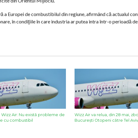
cite din Orientul Mijlociu.
vă a Europei de combustibilul din regiune, afirmând că actualul con
re, în condiţiile în care industria ar putea intra într-o perioadă d
Wizz Air: Nu există probleme de
Wizz Air va relua, din 28 mai, zbo
e cu combustibil
București Otopeni către Tel Avi