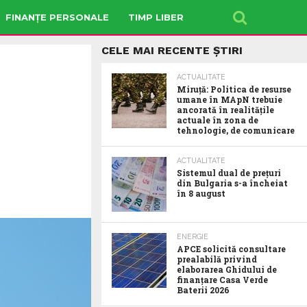
FINANȚE PERSONALE
TIMP LIBER
CELE MAI RECENTE ȘTIRI
ACTUALITATE
Miruță: Politica de resurse
umane în MApN trebuie
ancorată în realitățile
actuale în zona de
tehnologie, de comunicare
ACTUALITATE
Sistemul dual de prețuri
din Bulgaria s-a încheiat
în 8 august
ENERGIE
APCE solicită consultare
prealabilă privind
elaborarea Ghidului de
finanțare Casa Verde
Baterii 2026