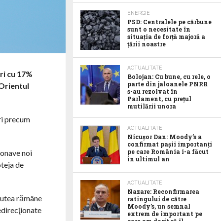
ENERGIE
PSD: Centralele pe cărbune
sunt o necesitate în
situația de forță majoră a
țării noastre
ACTUALITATE
ri cu 17%
Bolojan: Cu bune, cu rele, o
parte din jaloanele PNRR
 Orientul
s-au rezolvat în
Parlament, cu prețul
mutilării unora
ori precum
ACTUALITATE
Nicușor Dan: Moody’s a
confirmat pașii importanți
pe care România i-a făcut
ronave noi
în ultimul an
oteja de
ACTUALITATE
Nazare: Reconfirmarea
 putea rămâne
ratingului de către
Moody’s, un semnal
edirecţionate
extrem de important pe