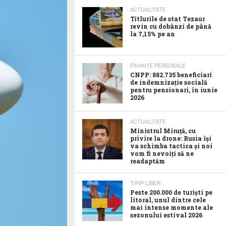
ACTUALITATE
Titlurile de stat Tezaur
revin cu dobânzi de până
la 7,15% pe an
FINANȚE PERSONALE
CNPP: 882.735 beneficiari
de indemnizație socială
pentru pensionari, în iunie
2026
ACTUALITATE
Ministrul Miruță, cu
privire la drone: Rusia își
va schimba tactica și noi
vom fi nevoiți să ne
readaptăm
TIMP LIBER
Peste 200.000 de turiști pe
litoral, unul dintre cele
mai intense momente ale
sezonului estival 2026