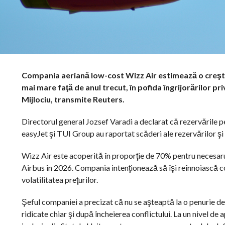
Compania aeriană low-cost Wizz Air estimează o creşter
mai mare faţă de anul trecut, în pofida îngrijorărilor p
Mijlociu, transmite Reuters.
Directorul general Jozsef Varadi a declarat că rezervările p
easyJet şi TUI Group au raportat scăderi ale rezervărilor şi
Wizz Air este acoperită în proporţie de 70% pentru necesarul
Airbus în 2026. Compania intenţionează să îşi reînnoiască c
volatilitatea preţurilor.
Şeful companiei a precizat că nu se aşteaptă la o penurie de
ridicate chiar şi după încheierea conflictului. La un nivel de