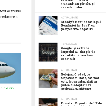
care am dorit să îl
transmitem piețelor și
investitorilor
text ar trebui
e reducere a
ACTUALITATE
Moody’s menține ratingul
României la ‘Baa3’, cu
perspectivă negativă
TEHNOLOGIE
Google îşi extinde
imperiul AI, dar pierde
cercetătorii care l-au
construit
ACTUALITATE
Bolojan: Cred că, cu
responsabilitate, cât mai
este, legea salarizării ar
putea fi adoptată în
rurile din
perioada următoare
v
ACTUALITATE
Eurostat: Exporturile UE de