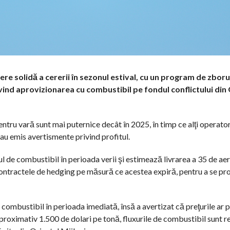
e solidă a cererii în sezonul estival, cu un program de zboru
rivind aprovizionarea cu combustibil pe fondul conflictului din
entru vară sunt mai puternice decât în 2025, în timp ce alţi operat
 au emis avertismente privind profitul.
 de combustibil în perioada verii şi estimează livrarea a 35 de ae
ontractele de hedging pe măsură ce acestea expiră, pentru a se pr
 combustibil în perioada imediată, însă a avertizat că preţurile ar
 aproximativ 1.500 de dolari pe tonă, fluxurile de combustibil sunt r