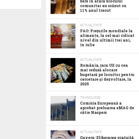
bere în afara blocului
comunitar au scăzut cu
11% anul trecut
ACTUALITATE
FAO: Prețurile mondiale la
alimente, la cel mai ridicat
nivel din ultimii trei ani,
în iulie
ACTUALITATE
România, țara UE cu cea
mai redusă alocare
bugetară pe locuitor pentru
cercetare și dezvoltare, în
2025
TEHNOLOGIE
Comisia Europeană a
aprobat preluarea eMAG de
către Naspers
ACTUALITATE
Guvern: Eliberarea gratuită