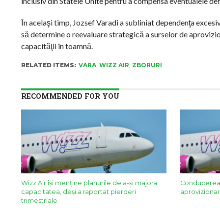
inclusiv din Statele Unite pentru a compensa eventualele defi
În acelaşi timp, Jozsef Varadi a subliniat dependenţa excesi
să determine o reevaluare strategică a surselor de aproviziona
capacităţii în toamnă.
RELATED ITEMS:
VARA
,
WIZZ AIR
,
ZBORURI
RECOMMENDED FOR YOU
Wizz Air își menține planurile de a-și majora
Conducerea 
capacitatea, deși a raportat pierderi
aprovizionar
trimestriale