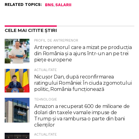
RELATED TOPICS:
,
BNS
SALARII
CELE MAI CITITE ȘTIRI
PROFIL DE ANTREPRENOR
Antreprenorul care a mizat pe producția
din România și a ajuns într-un an pe trei
piețe europene
ACTUALITATE
Nicuşor Dan, după reconfirmarea
ratingului României: În ciuda zgomotului
politic, România funcţionează
TEHNOLOGIE
Amazon a recuperat 600 de milioane de
dolari din taxele vamale impuse de
Trump şi va rambursa o parte din bani
clienţilor
ACTUALITATE