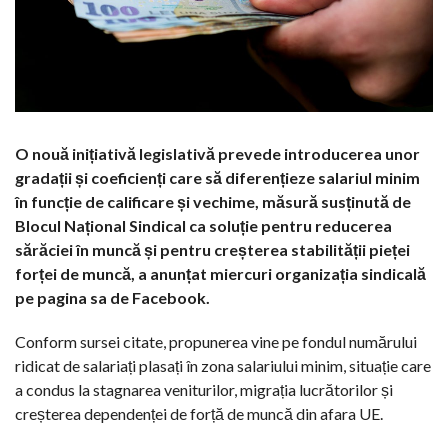
O nouă inițiativă legislativă prevede introducerea unor
gradații și coeficienți care să diferențieze salariul minim
în funcție de calificare și vechime, măsură susținută de
Blocul Național Sindical ca soluție pentru reducerea
sărăciei în muncă și pentru creșterea stabilității pieței
forței de muncă, a anunțat miercuri organizația sindicală
pe pagina sa de Facebook.
Conform sursei citate, propunerea vine pe fondul numărului
ridicat de salariați plasați în zona salariului minim, situație care
a condus la stagnarea veniturilor, migrația lucrătorilor și
creșterea dependenței de forță de muncă din afara UE.