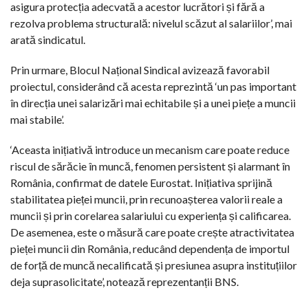
asigura protecția adecvată a acestor lucrători și fără a
rezolva problema structurală: nivelul scăzut al salariilor’, mai
arată sindicatul.
Prin urmare, Blocul Național Sindical avizează favorabil
proiectul, considerând că acesta reprezintă ‘un pas important
în direcția unei salarizări mai echitabile și a unei piețe a muncii
mai stabile’.
‘Aceasta inițiativă introduce un mecanism care poate reduce
riscul de sărăcie în muncă, fenomen persistent și alarmant în
România, confirmat de datele Eurostat. Inițiativa sprijină
stabilitatea pieței muncii, prin recunoașterea valorii reale a
muncii și prin corelarea salariului cu experiența și calificarea.
De asemenea, este o măsură care poate crește atractivitatea
pieței muncii din România, reducând dependența de importul
de forță de muncă necalificată și presiunea asupra instituțiilor
deja suprasolicitate’, notează reprezentanții BNS.