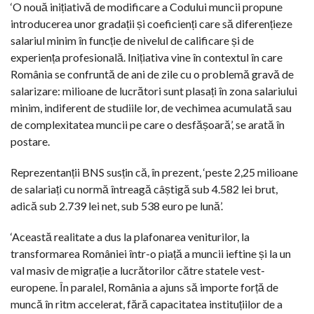
‘O nouă inițiativă de modificare a Codului muncii propune
introducerea unor gradații și coeficienți care să diferențieze
salariul minim în funcție de nivelul de calificare și de
experiența profesională. Inițiativa vine în contextul în care
România se confruntă de ani de zile cu o problemă gravă de
salarizare: milioane de lucrători sunt plasați în zona salariului
minim, indiferent de studiile lor, de vechimea acumulată sau
de complexitatea muncii pe care o desfășoară’, se arată în
postare.
Reprezentanții BNS susțin că, în prezent, ‘peste 2,25 milioane
de salariați cu normă întreagă câștigă sub 4.582 lei brut,
adică sub 2.739 lei net, sub 538 euro pe lună’.
‘Această realitate a dus la plafonarea veniturilor, la
transformarea României într-o piață a muncii ieftine și la un
val masiv de migrație a lucrătorilor către statele vest-
europene. În paralel, România a ajuns să importe forță de
muncă în ritm accelerat, fără capacitatea instituțiilor de a