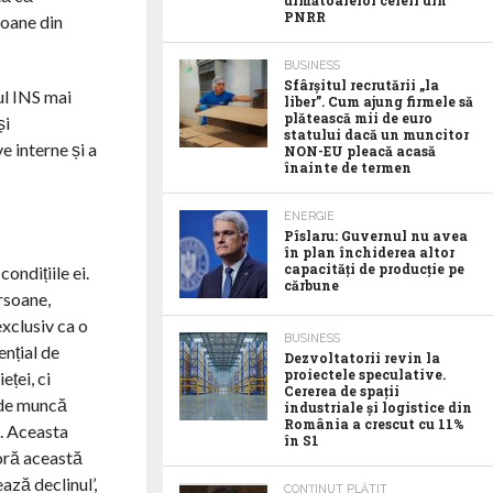
următoarelor cereri din
PNRR
soane din
BUSINESS
Sfârșitul recrutării „la
ul INS mai
liber”. Cum ajung firmele să
plătească mii de euro
și
statului dacă un muncitor
e interne și a
NON-EU pleacă acasă
înainte de termen
ENERGIE
Pîslaru: Guvernul nu avea
în plan închiderea altor
capacități de producție pe
ondițiile ei.
cărbune
rsoane,
xclusiv ca o
BUSINESS
nțial de
Dezvoltatorii revin la
proiectele speculative.
eței, ci
Cererea de spații
ă de muncă
industriale și logistice din
România a crescut cu 11%
i. Aceasta
în S1
oră această
ază declinul’,
CONȚINUT PLĂTIT