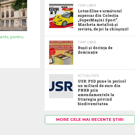
TIMP LIBER
Lotus Elise e următorul
supercar din Colecția
„SuperMașini Sport”.
Macheta metalică și
revista, de joi la chioșcuri!
ments, pentru
TIMP LIBER
Rușii și dorința de
dominație
ACTUALITATE
USR: PSD pune în pericol
un miliard de euro din
PNRR prin
amendamentele la
Strategia privind
biodiversitatea
MORE CELE MAI RECENTE ȘTIRI