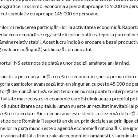
 demografice. În schimb, economia a pierdut aproape 159.000 de per
rescut cumulativ cu aproape 145.000 de persoane.
or, ci reducerea participării lor la activitatea economică. Raport
ducerea ocupării se regăsește în principal în categoria patronilor 
rămâne relativ stabil. Acest lucru indică o erodare a bazei productiv
 și valoare adăugată’, subliniază comunicatul.
ortul INS este nota de plată a unor decizii amânate ani la rând.
 muncii ca pe o consecință a creșterii economice, nu ca pe una dintre c
egoria casnicelor avansează într-un singur an cu peste 45.000 de pe
 forță de muncă activă. Acest fenomen nu mai poate fi interpretat e
tivitate mai redusă și o economie care își diminuează propriul pote
, că subutilizarea capitalului uman nu este un rezultat inevitabil al pi
n creștere pierdute. Aici mecanismul este identic: o rezervă de forț
ost pe care România îl suportă an de an, prin decizie sau prin lipsa e
meilor la piața muncii este o agendă economică națională. Cine ign
re vulnerabilități structurale ale economiei românești, și administre