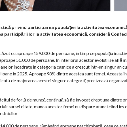
istică privind participarea populației la activitatea economic
a participării lor la activitatea economică, consideră Confed
ăzut cu aproape 159.000 de persoane, în timp ce populația inactiv
proape 50.000 de persoane. În interiorul acestor evoluții se află î
nelor încadrate în categoria casnice a crescut într-un singur an c
milioane în 2025. Aproape 98% dintre acestea sunt femei. Aceasta 
icată de majorarea acestei singure categorii’, precizează organizaț
ficitul de forță de muncă continuă să fie invocat drept una dintre pr
vit sursei citate, munca acestor femei nu dispare atunci când ies d
rstnicilor
oar 14.000 de persoane, rămânând aproape neschimbată, ceea ce ara