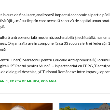
 în curs de finalizare, analizează impactul economic al participări
ivității și măsurile prin care această rezervă de capital uman poate
ști.
cultură antreprenorială modernă, sustenabilă și echitabilă, nu num
ness. Organizația are în componența sa 33 sucursale, trei federații, 
ați.
ntru Tineri’, ‘Maratonul pentru Educație Antreprenorială’, Forumul
gitalUP’ ‘Pactul pentru Muncă’ – în parteneriat cu FPPG, ‘Pactul p
 de dialoguri deschise, și ‘Turismul Românesc: Între impas și oportu
ANIEI
,
FORTA DE MUNCA
,
ROMANIA