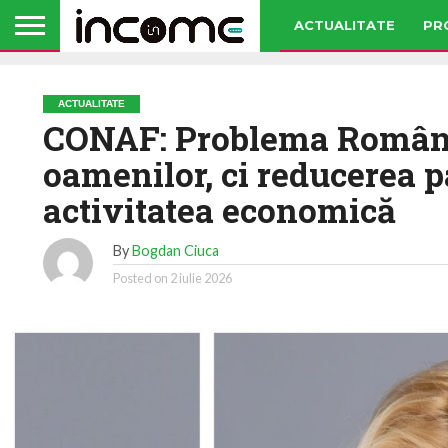
ACTUALITATE
PR
ACTUALITATE
CONAF: Problema Românie
oamenilor, ci reducerea pa
activitatea economică
By
Bogdan Ciuca
Posted on
2 iulie 2026