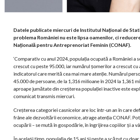
Datele publicate miercuri de Institutul Național de Stat
problema României nu este lipsa oamenilor, ci reducere
Națională pentru Antreprenoriat Feminin (CONAF).
‘Comparativ cu anul 2024, populația ocupată a României a sc
crescut cu peste 95.000, iar numărul șomerilor a crescut cu a
indicatorul care merită cea mai mare atenție. Numărul persoa
45.000 de persoane, de la 1,316 milioane în 2024 la 1,361 
aproape jumătate din creșterea populației inactive este expl
comunicat transmis miercuri.
Creșterea categoriei casnicelor are loc într-un an în care de
frâne ale dezvoltării economice, atrage atenția CONAF. Potri
ocupării – se mută în gospodărie, în îngrijirea copiilor și a vâ
În același timp, populația de 15 ani și peste a scăzut cu d