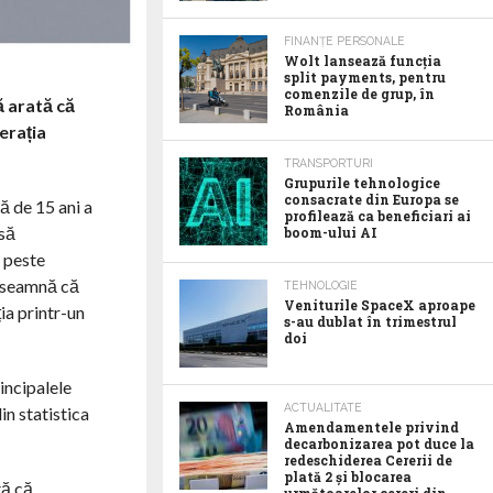
FINANȚE PERSONALE
Wolt lansează funcția
split payments, pentru
comenzile de grup, în
ă arată că
România
erația
TRANSPORTURI
Grupurile tehnologice
consacrate din Europa se
ă de 15 ani a
profilează ca beneficiari ai
nsă
boom-ului AI
u peste
înseamnă că
TEHNOLOGIE
Veniturile SpaceX aproape
ia printr-un
s-au dublat în trimestrul
doi
incipalele
ACTUALITATE
in statistica
Amendamentele privind
decarbonizarea pot duce la
redeschiderea Cererii de
plată 2 și blocarea
tă că