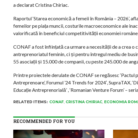
a declarat Cristina Chiriac.
Raportul ‘Starea economică a femeii în România – 2026’, aflat
femeilor pe piața muncii, costurile macroeconomice ale inact
valorificată în beneficiul competitivității economiei române
CONAF a fost înființată ca urmare a necesității de a crea o 
antreprenoriatul feminin, ci și pentru întregul mediu de busi
55 asociații și 15.000 de companii, cu peste 245.000 de angaj
Printre proiectele derulate de CONAF se regăsesc ‘Pactul pe
Antreprenoare’, Forumul ’24 Trends for 2024′, SupraTAX, ‘Di
Educație Antreprenorială’ , ‘Romanian Venture Forum’ – seria
RELATED ITEMS:
CONAF
,
CRISTINA CHIRIAC
,
ECONOMIA ROM
RECOMMENDED FOR YOU