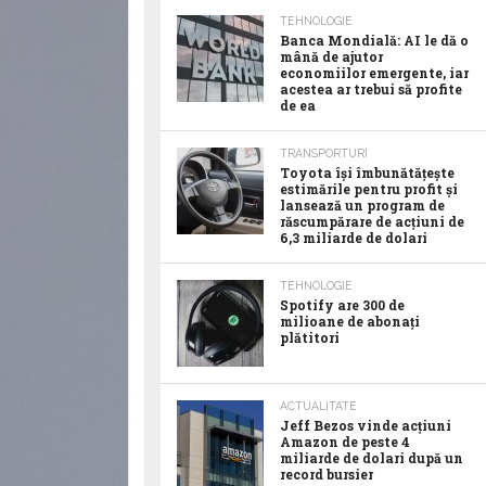
TEHNOLOGIE
Banca Mondială: AI le dă o
mână de ajutor
economiilor emergente, iar
acestea ar trebui să profite
de ea
TRANSPORTURI
Toyota îşi îmbunătăţeşte
estimările pentru profit şi
lansează un program de
răscumpărare de acţiuni de
6,3 miliarde de dolari
TEHNOLOGIE
Spotify are 300 de
milioane de abonaţi
plătitori
ACTUALITATE
Jeff Bezos vinde acţiuni
Amazon de peste 4
miliarde de dolari după un
record bursier