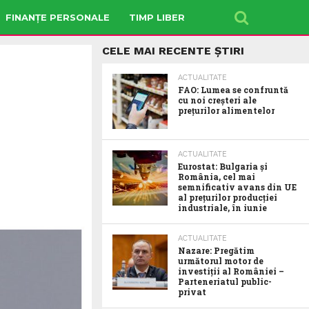
FINANȚE PERSONALE
TIMP LIBER
CELE MAI RECENTE ȘTIRI
ACTUALITATE
FAO: Lumea se confruntă
cu noi creșteri ale
prețurilor alimentelor
ACTUALITATE
Eurostat: Bulgaria și
România, cel mai
semnificativ avans din UE
al prețurilor producției
industriale, în iunie
ACTUALITATE
Nazare: Pregătim
următorul motor de
investiții al României –
Parteneriatul public-
privat