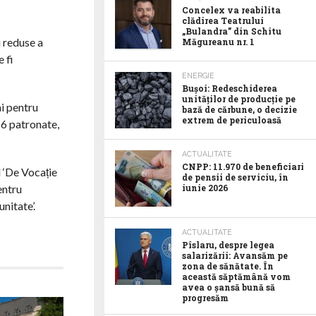
Concelex va reabilita
clădirea Teatrului
„Bulandra” din Schitu
i reduse a
Măgureanu nr. 1
 fi
ENERGIE
Bușoi: Redeschiderea
unităților de producție pe
ai pentru
bază de cărbune, o decizie
extrem de periculoasă
16 patronate,
ACTUALITATE
CNPP: 11.970 de beneficiari
 ‘De Vocație
de pensii de serviciu, în
iunie 2026
entru
nitate’.
ACTUALITATE
Pîslaru, despre legea
salarizării: Avansăm pe
zona de sănătate. În
această săptămână vom
avea o șansă bună să
progresăm