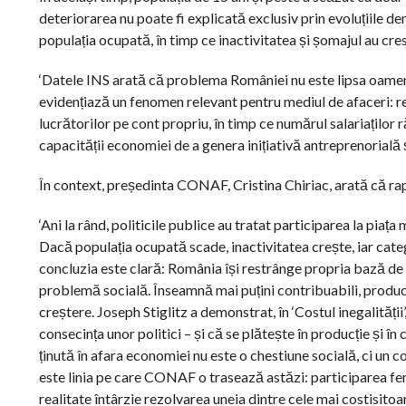
deteriorarea nu poate fi explicată exclusiv prin evoluțiile
populația ocupată, în timp ce inactivitatea și șomajul au c
‘Datele INS arată că problema României nu este lipsa oamenil
evidențiază un fenomen relevant pentru mediul de afaceri: re
lucrătorilor pe cont propriu, în timp ce numărul salariaților 
capacității economiei de a genera inițiativă antreprenorială
În context, președinta CONAF, Cristina Chiriac, arată că rap
‘Ani la rând, politicile publice au tratat participarea la piața
Dacă populația ocupată scade, inactivitatea crește, iar cat
concluzia este clară: România își restrânge propria bază de
problemă socială. Înseamnă mai puțini contribuabili, produc
creștere. Joseph Stiglitz a demonstrat, în ‘Costul inegalității’
consecința unor politici – și că se plătește în producție și î
ținută în afara economiei nu este o chestiune socială, ci un c
este linia pe care CONAF o trasează astăzi: participarea fe
realitate întârzie rezolvarea uneia dintre cele mai costisitoa