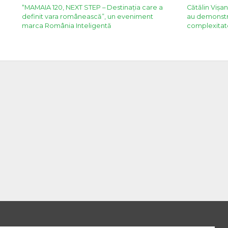
“MAMAIA 120, NEXT STEP – Destinația care a
Cătălin Vișa
definit vara românească”, un eveniment
au demonstra
marca România Inteligentă
complexitat