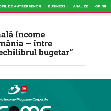
OFIL DE ANTREPRENOR
BUSINESS
ANALIZE
OPINII
nală Income
mânia – între
echilibrul bugetar”