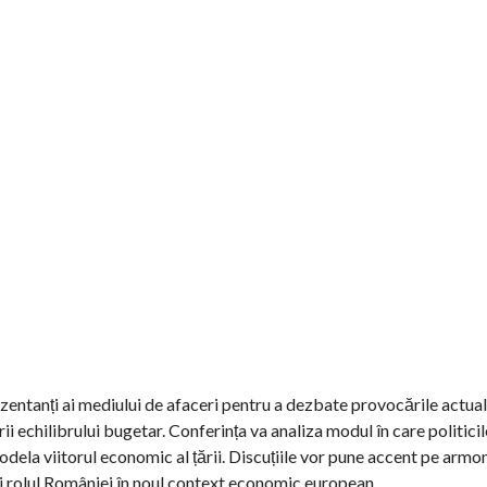
ezentanți ai mediului de afaceri pentru a dezbate provocările actual
 echilibrului bugetar. Conferința va analiza modul în care politicile
odela viitorul economic al țării. Discuțiile vor pune accent pe armo
și rolul României în noul context economic european.