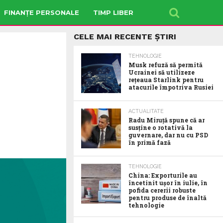
FINANȚE PERSONALE
TIMP LIBER
CELE MAI RECENTE ȘTIRI
TEHNOLOGIE
Musk refuză să permită
Ucrainei să utilizeze
reţeaua Starlink pentru
atacurile împotriva Rusiei
ACTUALITATE
Radu Miruţă spune că ar
susţine o rotativă la
guvernare, dar nu cu PSD
în primă fază
TEHNOLOGIE
China: Exporturile au
încetinit ușor în iulie, în
pofida cererii robuste
pentru produse de înaltă
tehnologie