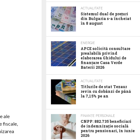
ACTUALITATE
Sistemul dual de prețuri
din Bulgaria s-a încheiat
în 8 august
ENERGIE
APCE solicită consultare
prealabilă privind
elaborarea Ghidului de
finanțare Casa Verde
Baterii 2026
ACTUALITATE
Titlurile de stat Tezaur
revin cu dobânzi de până
la 7,15% pe an
e ale
FINANȚE PERSONALE
CNPP: 882.735 beneficiari
 fiscale,
de indemnizație socială
pentru pensionari, în iunie
nizarea
2026