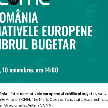
nia – între normativele europene și echilibrul bugetar
„
va ave
nțe Antena 3 CNN, The Mark, Cladirea Turn, etaj 2, București și v
n Ursu, jurnalist Antena 3 CNN.