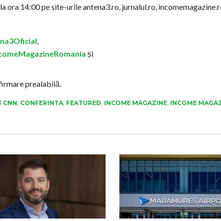
 la ora 14:00 pe site-urile antena3.ro, jurnalul.ro, incomemagazine.r
na3Oficial
,
ncomeMagazineRomania
și
firmare prealabilă.
3 CNN
,
CONFERINTA
,
FEATURED
,
INCOME MAGAZINE
,
INCOME MAGAZ