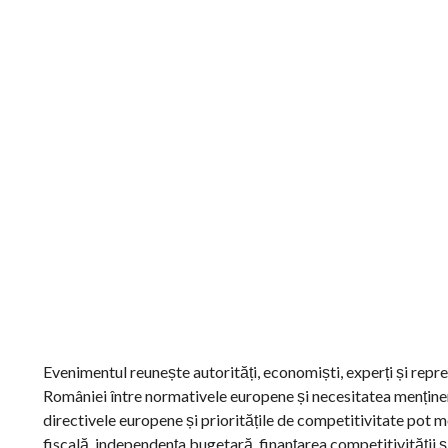
Evenimentul reunește autorități, economiști, experți și repr
României între normativele europene și necesitatea menținerii
directivele europene și prioritățile de competitivitate pot m
fiscală, independența bugetară, finanțarea competitivității 