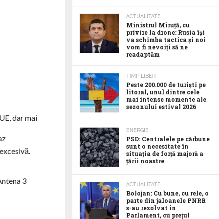
ACTUALITATE
Ministrul Miruță, cu
privire la drone: Rusia își
va schimba tactica și noi
vom fi nevoiți să ne
readaptăm
TIMP LIBER
Peste 200.000 de turiști pe
litoral, unul dintre cele
mai intense momente ale
sezonului estival 2026
 UE, dar mai
ENERGIE
az
PSD: Centralele pe cărbune
sunt o necesitate în
 excesivă.
situația de forță majoră a
țării noastre
Antena 3
ACTUALITATE
Bolojan: Cu bune, cu rele, o
parte din jaloanele PNRR
s-au rezolvat în
Parlament, cu prețul