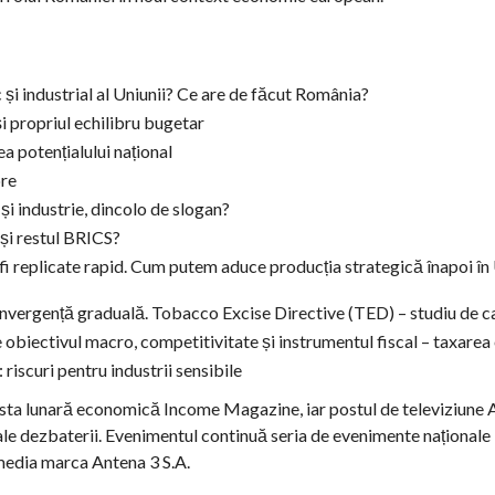
i industrial al Uniunii? Ce are de făcut România?
i propriul echilibru bugetar
ea potențialului național
bre
i industrie, dincolo de slogan?
și restul BRICS?
 fi replicate rapid. Cum putem aduce producția strategică înapoi în
onvergență graduală. Tobacco Excise Directive (TED) – studiu de c
 obiectivul macro, competitivitate și instrumentul fiscal – taxarea
 riscuri pentru industrii sensibile
sta lunară economică Income Magazine, iar postul de televiziune 
le dezbaterii. Evenimentul continuă seria de evenimente naționale
media marca Antena 3 S.A.