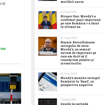
mutilării unora
o și
ACTUALITATE
Nicușor Dan: Moody’s a
confirmat pașii importanți
pe care România i-a făcut
în ultimul an
ACTUALITATE
Nazare: Reconfirmarea
ratingului de către
INE
Moody’s, un semnal
extrem de important pe
care am dorit să îl
transmitem piețelor și
investitorilor
ACTUALITATE
Moody’s menține ratingul
României la ‘Baa3’, cu
perspectivă negativă
TEHNOLOGIE
Google îşi extinde