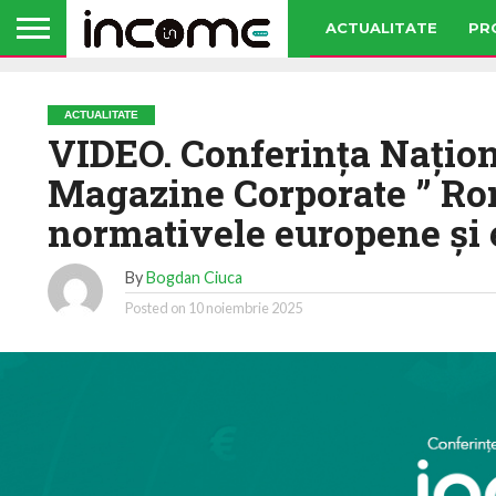
ACTUALITATE
PR
ACTUALITATE
VIDEO. Conferința Națio
Magazine Corporate ” Ro
normativele europene și 
By
Bogdan Ciuca
Posted on
10 noiembrie 2025