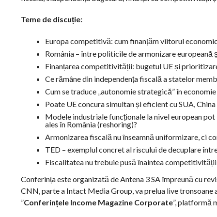
Teme de discu
ție
:
Europa competitivă: cum finanțăm viitorul economic ș
România – între politicile de armonizare europeană ș
Finanțarea competitivității: bugetul UE și prioritizar
Ce rămâne din independența fiscală a statelor mem
Cum se traduce „autonomie strategică” în economie ș
Poate UE concura simultan și eficient cu SUA, China 
Modele industriale funcționale la nivel european pot
ales în România (reshoring)?
Armonizarea fiscală nu înseamnă uniformizare, ci c
TED – exemplul concret al riscului de decuplare între
Fiscalitatea nu trebuie pusă înaintea competitivității:
Conferința este organizată de Antena 3 SA împreună cu revi
CNN, parte a Intact Media Group, va prelua live tronsoane a
”
Conferințele Income Magazine Corporate
”, platformă 