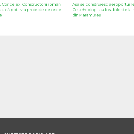
n, Concelex: Constructorii români
Așa se construiesc aeroporturi
t că pot livra proiecte de orice
Ce tehnologii au fost folosite la
e
din Maramureș