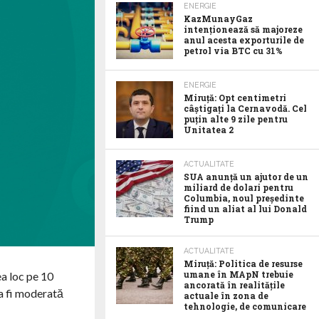
ENERGIE
KazMunayGaz
intenționează să majoreze
anul acesta exporturile de
petrol via BTC cu 31%
ENERGIE
Miruță: Opt centimetri
câștigați la Cernavodă. Cel
puțin alte 9 zile pentru
Unitatea 2
ACTUALITATE
SUA anunţă un ajutor de un
miliard de dolari pentru
Columbia, noul preşedinte
fiind un aliat al lui Donald
Trump
ACTUALITATE
Miruță: Politica de resurse
umane în MApN trebuie
a loc pe 10
ancorată în realitățile
a fi moderată
actuale în zona de
tehnologie, de comunicare