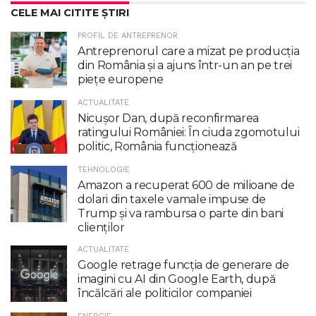
CELE MAI CITITE ȘTIRI
PROFIL DE ANTREPRENOR
Antreprenorul care a mizat pe producția
din România și a ajuns într-un an pe trei
piețe europene
ACTUALITATE
Nicuşor Dan, după reconfirmarea
ratingului României: În ciuda zgomotului
politic, România funcţionează
TEHNOLOGIE
Amazon a recuperat 600 de milioane de
dolari din taxele vamale impuse de
Trump şi va rambursa o parte din bani
clienţilor
ACTUALITATE
Google retrage funcţia de generare de
imagini cu AI din Google Earth, după
încălcări ale politicilor companiei