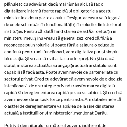
plănuiesc cu adevărat, dacă mai rămân aici, să fac o
digitalizare internă foarte rapidă și obligatorie a acestui
minister în a doua parte a anului. Desigur, aceasta va fi legată
de unele schimbări în funcționalități și în rolurile din interiorul
instituției. Pentru că, dată fiind starea de astăzi, cel puțin în
ministerul meu, și nu vreau să generalizez, cred că fără a
reconcepe puțin rolurile și poate fără a asigura o educație
continuă pentru unii funcționari, vom digitaliza pur și simplu
birocrația. Și vreau să evit asta cu orice preț. Nu știu dacă
statul, în starea actuală, sau angajații actuali ai statului sunt
capabili să facă asta. Poate avem nevoie de parteneriate cu
sectorul privat. Cred cu adevărat că avem nevoie de o decizie
intenționată, de o strategie privind transformarea digitală
rapidă și dereglementarea rapidă pe acest subiect. Și cred că
avem nevoie de un task force pentru asta. Am dubiile mele că
o astfel de dereglementare va apărea de la sine din starea
actuală a instituțiilor și ministerelor’, menționat Darău.
Potrivit demnitarului, următorul guvern, indiferent de