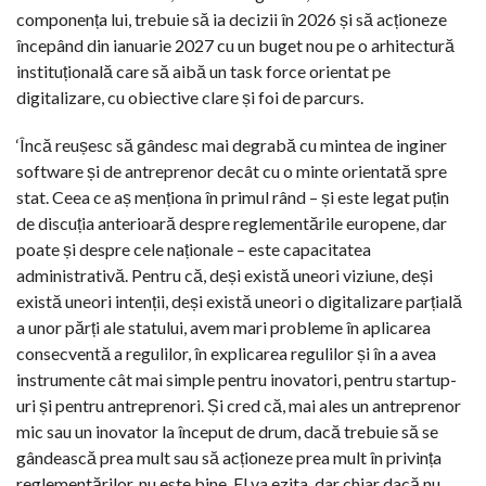
componența lui, trebuie să ia decizii în 2026 și să acționeze
începând din ianuarie 2027 cu un buget nou pe o arhitectură
instituțională care să aibă un task force orientat pe
digitalizare, cu obiective clare și foi de parcurs.
‘Încă reușesc să gândesc mai degrabă cu mintea de inginer
software și de antreprenor decât cu o minte orientată spre
stat. Ceea ce aș menționa în primul rând – și este legat puțin
de discuția anterioară despre reglementările europene, dar
poate și despre cele naționale – este capacitatea
administrativă. Pentru că, deși există uneori viziune, deși
există uneori intenții, deși există uneori o digitalizare parțială
a unor părți ale statului, avem mari probleme în aplicarea
consecventă a regulilor, în explicarea regulilor și în a avea
instrumente cât mai simple pentru inovatori, pentru startup-
uri și pentru antreprenori. Și cred că, mai ales un antreprenor
mic sau un inovator la început de drum, dacă trebuie să se
gândească prea mult sau să acționeze prea mult în privința
reglementărilor, nu este bine. El va ezita, dar chiar dacă nu