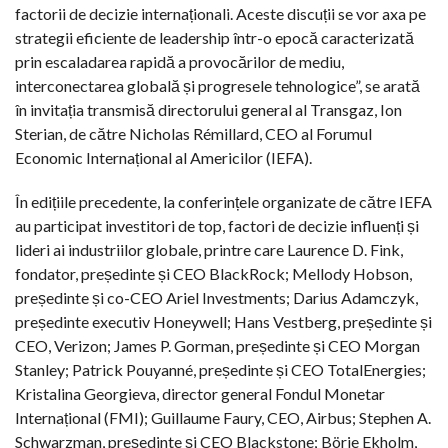
factorii de decizie internaționali. Aceste discuții se vor axa pe
strategii eficiente de leadership într-o epocă caracterizată
prin escaladarea rapidă a provocărilor de mediu,
interconectarea globală și progresele tehnologice”, se arată
în invitația transmisă directorului general al Transgaz, Ion
Sterian, de către Nicholas Rémillard, CEO al Forumul
Economic Internațional al Americilor (IEFA).
În edițiile precedente, la conferințele organizate de către IEFA
au participat investitori de top, factori de decizie influenți și
lideri ai industriilor globale, printre care Laurence D. Fink,
fondator, președinte și CEO BlackRock; Mellody Hobson,
președinte și co-CEO Ariel Investments; Darius Adamczyk,
președinte executiv Honeywell; Hans Vestberg, președinte și
CEO, Verizon; James P. Gorman, președinte și CEO Morgan
Stanley; Patrick Pouyanné, președinte și CEO TotalEnergies;
Kristalina Georgieva, director general Fondul Monetar
Internațional (FMI); Guillaume Faury, CEO, Airbus; Stephen A.
Schwarzman, președinte și CEO Blackstone; Börje Ekholm,