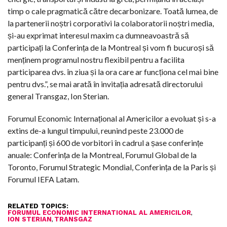
timp o cale pragmatică către decarbonizare. Toată lumea, de
la partenerii noștri corporativi la colaboratorii noștri media,
și-au exprimat interesul maxim ca dumneavoastră să
participați la Conferința de la Montreal și vom fi bucuroși să
menținem programul nostru flexibil pentru a facilita
participarea dvs. în ziua și la ora care ar funcționa cel mai bine
pentru dvs.”, se mai arată în invitația adresată directorului
general Transgaz, Ion Sterian.
Forumul Economic Internațional al Americilor a evoluat și s-a
extins de-a lungul timpului, reunind peste 23.000 de
participanți și 600 de vorbitori în cadrul a șase conferințe
anuale: Conferința de la Montreal, Forumul Global de la
Toronto, Forumul Strategic Mondial, Conferința de la Paris și
Forumul IEFA Latam.
RELATED TOPICS:
,
FORUMUL ECONOMIC INTERNATIONAL AL AMERICILOR
,
ION STERIAN
TRANSGAZ