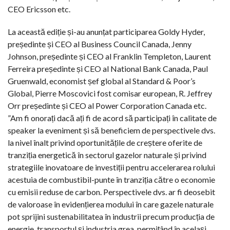
CEO Ericsson etc.
La această ediție și-au anunțat participarea Goldy Hyder,
președinte și CEO al Business Council Canada, Jenny
Johnson, președinte și CEO al Franklin Templeton, Laurent
Ferreira președinte și CEO al National Bank Canada, Paul
Gruenwald, economist șef global al Standard & Poor’s
Global, Pierre Moscovici fost comisar european, R. Jeffrey
Orr președinte și CEO al Power Corporation Canada etc.
”Am fi onorați dacă ați fi de acord să participați în calitate de
speaker la eveniment și să beneficiem de perspectivele dvs.
la nivel înalt privind oportunitățile de creștere oferite de
tranziția energetică în sectorul gazelor naturale și privind
strategiile inovatoare de investiții pentru accelerarea rolului
acestuia de combustibil-punte în tranziția către o economie
cu emisii reduse de carbon. Perspectivele dvs. ar fi deosebit
de valoroase în evidențierea modului în care gazele naturale
pot sprijini sustenabilitatea în industrii precum producția de
energie, transportul și industria grea, permițând în același