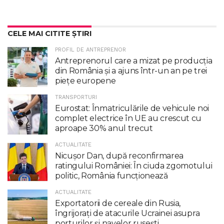
CELE MAI CITITE ȘTIRI
PROFIL DE ANTREPRENOR
Antreprenorul care a mizat pe producția
din România și a ajuns într-un an pe trei
piețe europene
TRANSPORTURI
Eurostat: Înmatriculările de vehicule noi
complet electrice în UE au crescut cu
aproape 30% anul trecut
ACTUALITATE
Nicuşor Dan, după reconfirmarea
ratingului României: În ciuda zgomotului
politic, România funcţionează
ACTUALITATE
Exportatorii de cereale din Rusia,
îngrijorați de atacurile Ucrainei asupra
porturilor și navelor rusești