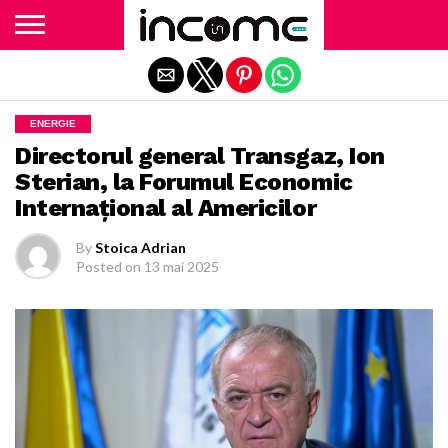
Exit mobile version
ENERGIE
Directorul general Transgaz, Ion
Sterian, la Forumul Economic
Internațional al Americilor
By
Stoica Adrian
Posted on
13 mai 2025