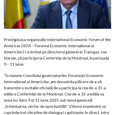
Prestigioasa organizație International Economic Forum of the
Americas (IEFA – Forumul Economic Internațional al
Americilor) l-a invitat pe directorul general al Transgaz, Ion
Sterian, să participe la Conferința de la Montreal, în perioada
9 – 11 iunie.
”În numele Consiliului guvernatorilor Forumului Economic
Internațional al Americilor, am deosebita plăcere de a vă
transmite o invitație oficială de a participa la cea de-a 31-a
ediție a Conferinței de la Montreal. Cea de-a 31-a ediție va
avea loc între 9 și 11 iunie 2025, sub tema generală
„Schimbarea, vector de oportunități”. Viitorul eveniment va
cuprinde trei zile pline de dialoguri captivante, în direct, între