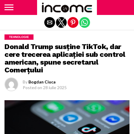
Exit mobile version
TEHNOLOGIE
Donald Trump susţine TikTok, dar
cere trecerea aplicaţiei sub control
american, spune secretarul
Comerţului
By
Bogdan Ciuca
Posted on
28 iulie 2025