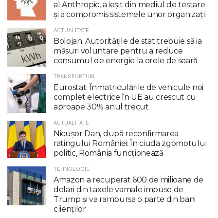
al Anthropic, a ieşit din mediul de testare
şi a compromis sistemele unor organizaţii
ACTUALITATE
Bolojan: Autoritățile de stat trebuie să ia
măsuri voluntare pentru a reduce
consumul de energie la orele de seară
TRANSPORTURI
Eurostat: Înmatriculările de vehicule noi
complet electrice în UE au crescut cu
aproape 30% anul trecut
ACTUALITATE
Nicuşor Dan, după reconfirmarea
ratingului României: În ciuda zgomotului
politic, România funcţionează
TEHNOLOGIE
Amazon a recuperat 600 de milioane de
dolari din taxele vamale impuse de
Trump şi va rambursa o parte din bani
clienţilor