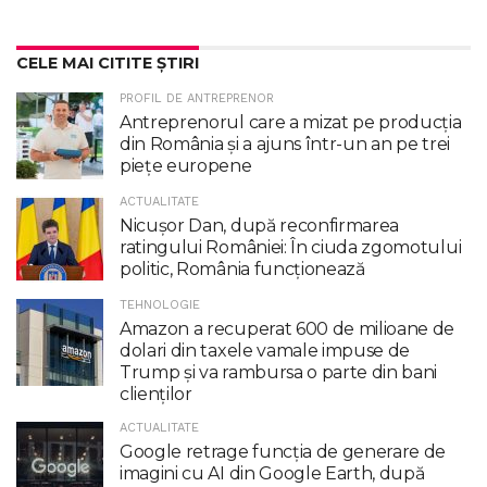
CELE MAI CITITE ȘTIRI
PROFIL DE ANTREPRENOR
Antreprenorul care a mizat pe producția
din România și a ajuns într-un an pe trei
piețe europene
ACTUALITATE
Nicuşor Dan, după reconfirmarea
ratingului României: În ciuda zgomotului
politic, România funcţionează
TEHNOLOGIE
Amazon a recuperat 600 de milioane de
dolari din taxele vamale impuse de
Trump şi va rambursa o parte din bani
clienţilor
ACTUALITATE
Google retrage funcţia de generare de
imagini cu AI din Google Earth, după