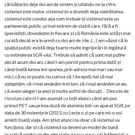
sărbătorim deja doi ani de sistem și uitându-ne la cifre,
sistemul este matur, sistemul și-a dovedit deja viabilitatea,
sistemul este condus așa cum trebuie și sistemul este un
parteneriat public-privat extrem de stabil care, fără a fi
specialiști, dovedește în fiecare zi că România este astăzi mai
curată decât era în urmă cu doi ani de zile. (…) am văzut că în
spațiul public există deja foarte multe îngrijorări în legătură
cu extinderea SGR-ului. Trebuie să admit că sunt mai puține
decât acum doi ani, când l-am pornit pentru prima dată și
când toată lumea îmi spunea, prin adrese mai mari sau mai
mici, că nu se poate, nu cumva să-l începeți, hai să mai
așteptăm, să-l mai amânăm trei luni, să-l mai amânăm un an,
că avem alegeri la anul și multe astfel de discuții… Dincolo de
riscul pe care ni l-am asumat cu toții atunci când am pus
primul PET sau prima doză de aluminiu într-un aparat SGR, pe
data de 30 noiembrie (2023, n.r.) este o zi pe care mi-o voi
aminti toată viața. Am știut atunci nu doar că sistemul va
funcționa, dar și că sistemul va deveni un model de bună
practică pentru multe alte state, lucru care s-a și întâmplat’, a