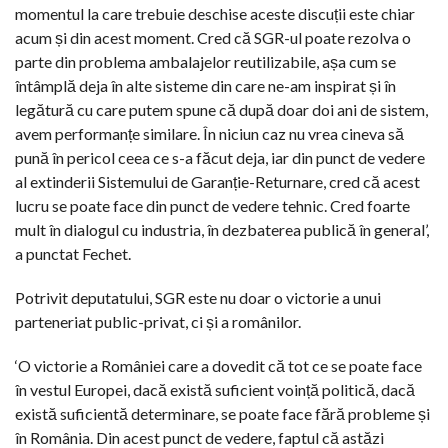
momentul la care trebuie deschise aceste discuții este chiar
acum și din acest moment. Cred că SGR-ul poate rezolva o
parte din problema ambalajelor reutilizabile, așa cum se
întâmplă deja în alte sisteme din care ne-am inspirat și în
legătură cu care putem spune că după doar doi ani de sistem,
avem performanțe similare. În niciun caz nu vrea cineva să
pună în pericol ceea ce s-a făcut deja, iar din punct de vedere
al extinderii Sistemului de Garanție-Returnare, cred că acest
lucru se poate face din punct de vedere tehnic. Cred foarte
mult în dialogul cu industria, în dezbaterea publică în general’,
a punctat Fechet.
Potrivit deputatului, SGR este nu doar o victorie a unui
parteneriat public-privat, ci și a românilor.
‘O victorie a României care a dovedit că tot ce se poate face
în vestul Europei, dacă există suficient voință politică, dacă
există suficientă determinare, se poate face fără probleme și
în România. Din acest punct de vedere, faptul că astăzi