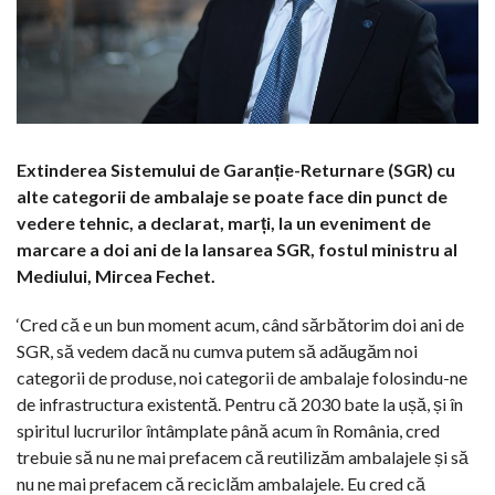
Extinderea Sistemului de Garanție-Returnare (SGR) cu
alte categorii de ambalaje se poate face din punct de
vedere tehnic, a declarat, marți, la un eveniment de
marcare a doi ani de la lansarea SGR, fostul ministru al
Mediului, Mircea Fechet.
‘Cred că e un bun moment acum, când sărbătorim doi ani de
SGR, să vedem dacă nu cumva putem să adăugăm noi
categorii de produse, noi categorii de ambalaje folosindu-ne
de infrastructura existentă. Pentru că 2030 bate la ușă, și în
spiritul lucrurilor întâmplate până acum în România, cred
trebuie să nu ne mai prefacem că reutilizăm ambalajele și să
nu ne mai prefacem că reciclăm ambalajele. Eu cred că