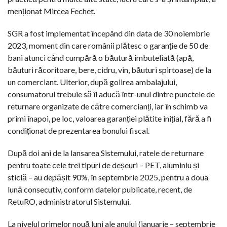
menționat Mircea Fechet.
SGR a fost implementat începând din data de 30 noiembrie
2023, moment din care românii plătesc o garanție de 50 de
bani atunci când cumpără o băutură îmbuteliată (apă,
băuturi răcoritoare, bere, cidru, vin, băuturi spirtoase) de la
un comerciant. Ulterior, după golirea ambalajului,
consumatorul trebuie să îl aducă într-unul dintre punctele de
returnare organizate de către comercianți, iar în schimb va
primi înapoi, pe loc, valoarea garanției plătite inițial, fără a fi
condiționat de prezentarea bonului fiscal.
După doi ani de la lansarea Sistemului, ratele de returnare
pentru toate cele trei tipuri de deșeuri – PET, aluminiu și
sticlă – au depășit 90%, în septembrie 2025, pentru a doua
lună consecutiv, conform datelor publicate, recent, de
RetuRO, administratorul Sistemului.
La nivelul primelor nouă luni ale anului (ianuarie – septembrie