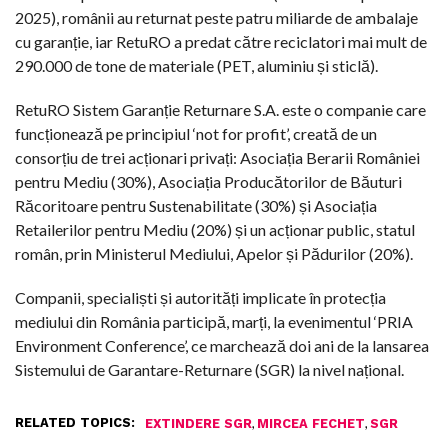
2025), românii au returnat peste patru miliarde de ambalaje
cu garanție, iar RetuRO a predat către reciclatori mai mult de
290.000 de tone de materiale (PET, aluminiu și sticlă).
RetuRO Sistem Garanție Returnare S.A. este o companie care
funcționează pe principiul ‘not for profit’, creată de un
consorțiu de trei acționari privați: Asociația Berarii României
pentru Mediu (30%), Asociația Producătorilor de Băuturi
Răcoritoare pentru Sustenabilitate (30%) și Asociația
Retailerilor pentru Mediu (20%) și un acționar public, statul
român, prin Ministerul Mediului, Apelor și Pădurilor (20%).
Companii, specialiști și autorități implicate în protecția
mediului din România participă, marți, la evenimentul ‘PRIA
Environment Conference’, ce marchează doi ani de la lansarea
Sistemului de Garantare-Returnare (SGR) la nivel național.
RELATED TOPICS:
,
,
EXTINDERE SGR
MIRCEA FECHET
SGR