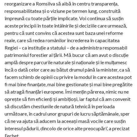
reorganizare a Romsilva să aibă în centru transparența,
responsabilitatea și o viziune pe termen lung, construită
împreună cu toate părțile implicate. Voi continua să susțin
aceste principii în toate întâlnirile și deciziile care urmează,
pentru că sunt convins că acestea sunt baza unei reforme
reale, care să redea românilor încrederea în capacitatea
Regiei – ca instituție a statului – de a administra responsabil
patrimoniul forestier al țării. Mă bucur că am avut o discuție
amplă despre parcurile naturale și naționale și le mulțumesc
încă o dată celor care au bătut drumul până la minister, ca să
facem schimb de opinii cu privire la modul în care acestea pot
fi mai bine finanțate, mai bine gestionate și mai bine pregătite
să atragă finanțări europene. Îmi mențin părerea, nimic nu ne
oprește să fim eficienți și ambițioși, iar faptul că am convenit
să discutăm chestiunile de natură tehnică în perioada
următoare, în cadrul unor grupuri de lucru săptămânale, sper
că ne va ajuta să aducem la aceeași masă vocile care susțin
interesul pădurii, dincolo de orice alte preocupări’, a precizat
Fechet.