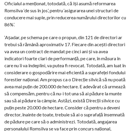
Oficialul a menționat, totodată, că își asumă reformarea
Romsilva ‘de sus în jos’, pentru ‘asigurarea unei structuri de
conducere mai suple, prin reducerea numărului directorilor cu
86%’.
‘Așadar, pe schema pe care o propun, din 121 de directori ar
trebui să rămână aproximativ 17. Fiecare din acești directori
va avea un contract de mandat pe cinci ani și va avea
indicatori foarte clari de performanță, pe care, în măsura în
care nu îi va îndeplini, va putea fi revocat. Totodată, am luat în
considerare o gospodărire mai eficientă a suprafeței fondului
forestier național. Am propus ca o Direcție silvică să nu poată
avea mai puțin de 200.000 de hectare. E adevărat că urmează
să compensăm, pentru că nu-i tot una să ai pădure la munte
sau să ai pădure la câmpie. Astăzi, există Direcții silvice cu
puțin peste 20.000 de hectare. Consider că pentru a deveni
director, înainte de toate, trebuie să ai o suprafață însemnată
de pădure pe care să o administrezi. Totodată, angajarea
personalului Romsilva se va face prin concurs național,