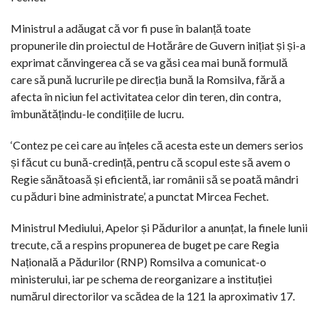
Ministrul a adăugat că vor fi puse în balanță toate
propunerile din proiectul de Hotărâre de Guvern inițiat și și-a
exprimat cănvingerea că se va găsi cea mai bună formulă
care să pună lucrurile pe direcția bună la Romsilva, fără a
afecta în niciun fel activitatea celor din teren, din contra,
îmbunătățindu-le condițiile de lucru.
‘Contez pe cei care au înțeles că acesta este un demers serios
și făcut cu bună-credință, pentru că scopul este să avem o
Regie sănătoasă și eficientă, iar românii să se poată mândri
cu păduri bine administrate’, a punctat Mircea Fechet.
Ministrul Mediului, Apelor și Pădurilor a anunțat, la finele lunii
trecute, că a respins propunerea de buget pe care Regia
Națională a Pădurilor (RNP) Romsilva a comunicat-o
ministerului, iar pe schema de reorganizare a instituției
numărul directorilor va scădea de la 121 la aproximativ 17.