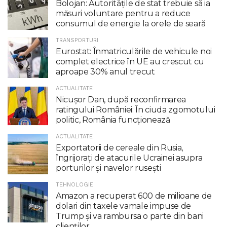
Bolojan: Autoritățile de stat trebuie să ia
măsuri voluntare pentru a reduce
consumul de energie la orele de seară
TRANSPORTURI
Eurostat: Înmatriculările de vehicule noi
complet electrice în UE au crescut cu
aproape 30% anul trecut
ACTUALITATE
Nicuşor Dan, după reconfirmarea
ratingului României: În ciuda zgomotului
politic, România funcţionează
ACTUALITATE
Exportatorii de cereale din Rusia,
îngrijorați de atacurile Ucrainei asupra
porturilor și navelor rusești
TEHNOLOGIE
Amazon a recuperat 600 de milioane de
dolari din taxele vamale impuse de
Trump şi va rambursa o parte din bani
clienţilor