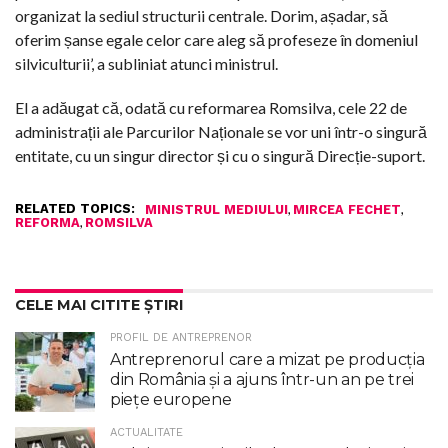
organizat la sediul structurii centrale. Dorim, așadar, să
oferim șanse egale celor care aleg să profeseze în domeniul
silviculturii’, a subliniat atunci ministrul.
El a adăugat că, odată cu reformarea Romsilva, cele 22 de
administrații ale Parcurilor Naționale se vor uni într-o singură
entitate, cu un singur director și cu o singură Direcție-suport.
RELATED TOPICS:
,
,
MINISTRUL MEDIULUI
MIRCEA FECHET
,
REFORMA
ROMSILVA
CELE MAI CITITE ȘTIRI
PROFIL DE ANTREPRENOR
Antreprenorul care a mizat pe producția
din România și a ajuns într-un an pe trei
piețe europene
ACTUALITATE