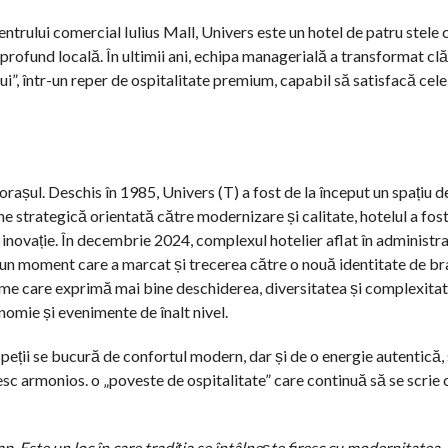
entrului comercial Iulius Mall, Univers este un hotel de patru stel
rofund locală. În ultimii ani, echipa managerială a transformat cl
ui”, într-un reper de ospitalitate premium, capabil să satisfacă cel
 orașul. Deschis în 1985, Univers (T) a fost de la început un spațiu 
ziune strategică orientată către modernizare și calitate, hotelul a fo
i inovație. În decembrie 2024, complexul hotelier aflat în administr
e, un moment care a marcat și trecerea către o nouă identitate de br
me care exprimă mai bine deschiderea, diversitatea și complexitat
nomie și evenimente de înalt nivel.
peții se bucură de confortul modern, dar și de o energie autentică,
iesc armonios. o „poveste de ospitalitate” care continuă să se scrie 
p. Este un loc în care tradiția se întâlnește firesc cu modernitatea, 