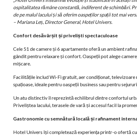
ospitalitatea rămâne constantă, indiferent de schimbări. Pr
de pe malul lacului și să oferim oaspeților spații tot mai ver
– Mariana Leș, Director General, Hotel Univers.
Confort desăvârșit și priveliști spectaculoase
Cele 51 de camere și 6 apartamente oferă un ambient rafinat,
gândit pentru relaxare și confort. Oaspeții pot alege camere 
mișcare.
Facilitățile includ Wi-Fi gratuit, aer condiționat, televizoa
spațioase, ideale pentru oaspeții business sau pentru sejururi
Un atu distinctiv îl reprezintă echilibrul dintre confortul ur
Priveliștea lacului, terasele de vară și accesul facil la pro
Gastronomie cu semnătură locală și rafinament interna
Hotel Univers își completează experiența printr-o ofertă cu