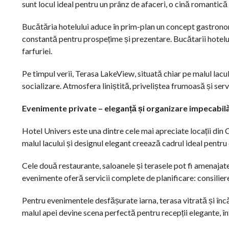
sunt locul ideal pentru un prânz de afaceri, o cină romantică
Bucătăria hotelului aduce în prim-plan un concept gastronomi
constantă pentru prospețime și prezentare. Bucătarii hotelul
farfuriei.
Pe timpul verii, Terasa LakeView, situată chiar pe malul lacul
socializare. Atmosfera liniștită, priveliștea frumoasă și s
Evenimente private – eleganță și organizare impecabil
Hotel Univers este una dintre cele mai apreciate locații din C
malul lacului și designul elegant creează cadrul ideal pentr
Cele două restaurante, saloanele și terasele pot fi amenajate 
evenimente oferă servicii complete de planificare: consilie
Pentru evenimentele desfășurate iarna, terasa vitrată și înc
malul apei devine scena perfectă pentru recepții elegante, în