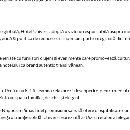
ate globală, Hotel Univers adoptă o viziune responsabilă asupra med
ică și politica de reducere a risipei sunt parte integrantă din fil
eneriate cu furnizori clujeni și evenimente care promovează cultura
 hotelului ca brand autentic transilvănean.
ă. Pentru turiști, înseamnă relaxare și descoperire, pentru mediul d
intă un spațiu familiar, deschis și elegant.
j-Napoca a rămas fidel promisiunii sale: să ofere o ospitalitate co
rne și o tradiție solidă, Univers reprezintă astăzi un etalon al elegan