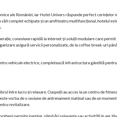
omice ale României, iar Hotel Univers răspunde perfect cerințelor 
săli complet echipate și un amfiteatru multifuncțional, hotelul est
.
rație, conexiune rapidă la internet și soluții modulare care permit
anizare asigură servicii personalizate, de la coffee break-uri până
entru vehicule electrice, completează infrastructura gândită pentru
ul între lucru și relaxare. Oaspeții au acces la un centru de fitne
 că este vorba de o sesiune de antrenament matinal sau de un moment
ntru revitalizare.
gheni permite jogging, plimbări relaxante sau activități în aer lib