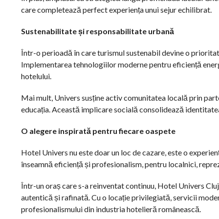
care completează perfect experiența unui sejur echilibrat.
Sustenabilitate și responsabilitate urbană
Într-o perioadă în care turismul sustenabil devine o priorit
Implementarea tehnologiilor moderne pentru eficiență energet
hotelului.
Mai mult, Univers susține activ comunitatea locală prin part
educația. Această implicare socială consolidează identitatea
O alegere inspirată pentru fiecare oaspete
Hotel Univers nu este doar un loc de cazare, este o experienț
înseamnă eficiență și profesionalism, pentru localnici, reprez
Într-un oraș care s-a reinventat continuu, Hotel Univers Clu
autentică și rafinată. Cu o locație privilegiată, servicii mode
profesionalismului din industria hotelieră românească.