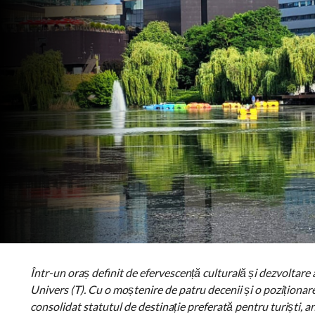
Într-un oraș definit de efervescență culturală și dezvoltare a
Univers (T). Cu o moștenire de patru decenii și o poziționare
consolidat statutul de destinație preferată pentru turiști, 