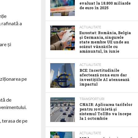
evaluat la 18.800 miliarde
de euro în 2025
nție
 rafinată a
ACTUALITATE
Eurostat: România, Belgia
și Germania, singurele
state membre UE unde au
are și
scăzut vânzările cu
amănuntul, în iunie
ACTUALITATE
BCE: Incertitudinile
afectează zona euro dar
oziționarea pe
investițiile AI atenuează
impactul
ată de
TRANSPORTURI
CNAIR: Aplicarea tarifelor
venimentului.
pentru rovinietă și
sistemul TollRo va începe
la 1 octombrie
, terasa de pe
ACTUALITATE