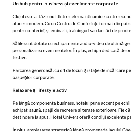
Un hub pentru business și evenimente corporate
Clujul este astăzi unul dintre cele mai dinamice centre econ
afaceri modern. Cu un Centru de Conferințe format din patru 
pentru conferințe, seminarii, traininguri sau lansări de produs
Sălile sunt dotate cu echipamente audio-video de ultimă gene
personalizarea evenimentelor. În plus, echipa dedicată de org
festive.
Parcarea generoasă, cu 64 de locuri și stație de încărcare p
oaspeților corporate.
Relaxare și lifestyle activ
Pe lângă componenta business, hotelul pune accent pe echilibr
echipat, saună, spații de recreere și terase exterioare. Fie
destindere la apus, Hotel Univers oferă condiții excelente pe
În plus, amplasarea strategică lângă promenada lacului Gheor