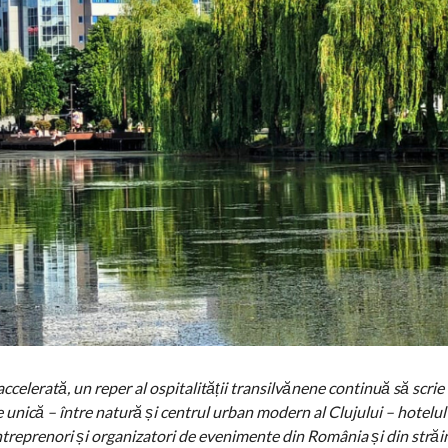
ccelerată, un reper al ospitalității transilvănene continuă să scrie 
 unică – între natură și centrul urban modern al Clujului – hotelul
antreprenori și organizatori de evenimente din România și din străi