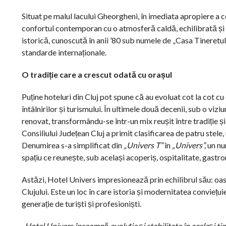
Situat pe malul lacului Gheorgheni, în imediata apropiere a c
confortul contemporan cu o atmosferă caldă, echilibrată și p
istorică, cunoscută în anii ’80 sub numele de „Casa Tineretul
standarde internaționale.
O tradiție care a crescut odată cu orașul
Puține hoteluri din Cluj pot spune că au evoluat cot la cot cu
întâlnirilor și turismului. În ultimele două decenii, sub o vi
renovat, transformându-se într-un mix reușit între tradiție ș
Consiliului Județean Cluj a primit clasificarea de patru stel
Denumirea s-a simplificat din
„Univers T”
în
„Univers”,
un nu
spațiu ce reunește, sub același acoperiș, ospitalitate, gastro
Astăzi, Hotel Univers impresionează prin echilibrul său: oas
Clujului. Este un loc în care istoria și modernitatea conviețu
generație de turiști și profesioniști.
„Hotel Univers înseamnă evoluție și stabilitate în același tim