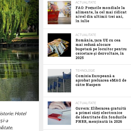
ACTUALITATE
FAO: Prețurile mondiale la
alimente, la cel mai ridicat
nivel din ultimii trei ani,
în iulie
ACTUALITATE
România, țara UE cu cea
mai redusă alocare
bugetară pe locuitor pentru
cercetare și dezvoltare, în
2025
TEHNOLOGIE
Comisia Europeană a
aprobat preluarea eMAG de
către Naspers
ACTUALITATE
Guvern: Eliberarea gratuită
a primei cărți electronice
istorie: Hotel
de identitate din fondurile
 și-a
PNRR, menținută în 2026
nătate.