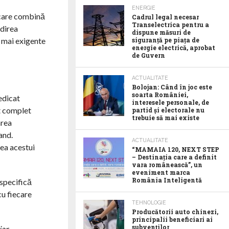
ENERGIE
e care combină
Cadrul legal necesar
Transelectrica pentru a
ădirea
dispune măsuri de
siguranță pe piața de
e mai exigente
energie electrică, aprobat
de Guvern
ACTUALITATE
Bolojan: Când în joc este
soarta României,
dedicat
interesele personale, de
st complet
partid și electorale nu
trebuie să mai existe
area
and.
ACTUALITATE
ea acestui
“MAMAIA 120, NEXT STEP
– Destinația care a definit
vara românească”, un
eveniment marca
România Inteligentă
 specifică
cu fiecare
TEHNOLOGIE
Producătorii auto chinezi,
principalii beneficiari ai
subvenților
iar