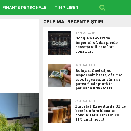
FINANȚE PERSONALE
TIMP LIBER
CELE MAI RECENTE ȘTIRI
TEHNOLOGIE
Google îşi extinde
imperiul AI, dar pierde
cercetătorii care l-au
construit
ACTUALITATE
Bolojan: Cred că, cu
responsabilitate, cât mai
este, legea salarizării ar
putea fi adoptată în
perioada următoare
ACTUALITATE
Eurostat: Exporturile UE de
bere în afara blocului
comunitar au scăzut cu
11% anul trecut