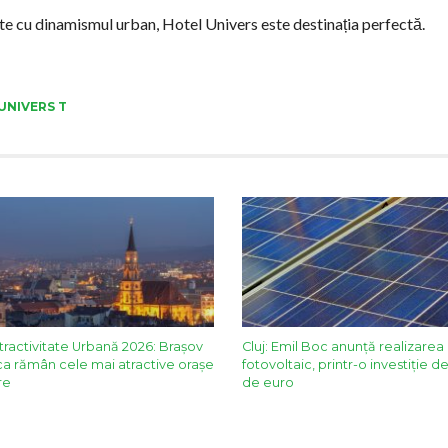
ește cu dinamismul urban, Hotel Univers este destinația perfectă.
UNIVERS T
tractivitate Urbană 2026: Brașov
Cluj: Emil Boc anunță realizarea
ca rămân cele mai atractive orașe
fotovoltaic, printr-o investiție d
re
de euro