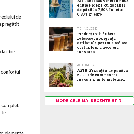
MF lansează vineri o nouă
ediție Fidelis, cu dobânzi
de până la 7,50% în lei și
6,30% în euro
mediului de
e pregătit
TEHNOLOGIE
Producătorii de bere
folosesc inteligența
artificială pentru a reduce
costurile și a accelera
 la cine
inovarea
ACTUALITATE
AFIR: Finanțări de până la
 confortul
50.000 de euro pentru
investiții în fermele mici
MORE CELE MAI RECENTE ȘTIRI
ss complet
 de
er, elemente