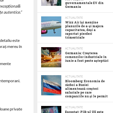
guvernamentale EV din
excepțională
Germania
țe autentice.”
ACTUALITATE
Wizz Air își menține
planurile de a-și majora
capacitatea, deși a
raportat pierderi
trimestriale
detaliu este
 oraș mereu în
ACTUALITATE
Germania: Creșterea
comenzilor industriale în
iunie a fost peste așteptări
tamente
ACTUALITATE
contemporani.
Bloomberg: Economia de
război a Rusiei
alimentează creșteri
salariale pe care
companiile nu și le permit
ACTUALITATE
loane private
Eurostat: PIB-ul UE este