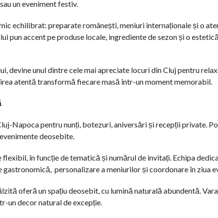
 sau un eveniment festiv.
c echilibrat: preparate românești, meniuri internaționale și o ate
ui pun accent pe produse locale, ingrediente de sezon și o estetică
ui, devine unul dintre cele mai apreciate locuri din Cluj pentru relax
ervirea atentă transformă fiecare masă într-un moment memorabil.
ă
luj-Napoca pentru nunți, botezuri, aniversări și recepții private. P
u evenimente deosebite.
flexibil, în funcție de tematică și numărul de invitați. Echipa dedic
re gastronomică,
personalizare a meniurilor și coordonare în ziua e
ălzită oferă un spațiu deosebit, cu lumină naturală abundentă. Vara
tr-un decor natural de excepție.