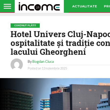
ACTUALITATE
PR
CONȚINUT PLĂTIT
Hotel Univers Cluj-Napoc
ospitalitate și tradiție 
lacului Gheorgheni
By
Bogdan Ciuca
Posted on
13 noiembrie 2025