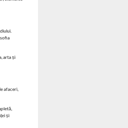
iului.
osofia
, arta și
e afaceri,
mpletă,
ței și