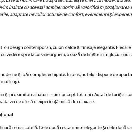
ivim înainte cu aceeași ambiție: dorim să valorificăm poziționarea 
satile, adaptate nevoilor actuale de confort, evenimente și experien
 cu design contemporan, culori calde și finisaje elegante. Fiecare 
cu vedere spre lacul Gheorgheni, o oază de liniște în mijlocul unui
re moderne și băi complet echipate. În plus, hotelul dispune de apar
 mai lungi.
ban și proximitatea naturii – un concept tot mai căutat de turiștii 
menada verde oferă o experiență unică de relaxare.
țional
linară remarcabilă. Cele două restaurante elegante și cele două sa