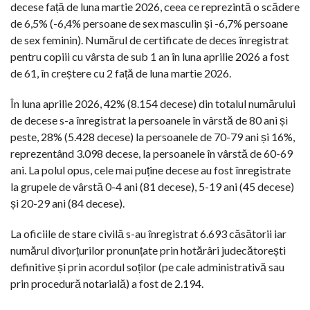
decese față de luna martie 2026, ceea ce reprezintă o scădere
de 6,5% (-6,4% persoane de sex masculin și -6,7% persoane
de sex feminin). Numărul de certificate de deces înregistrat
pentru copiii cu vârsta de sub 1 an în luna aprilie 2026 a fost
de 61, în creștere cu 2 față de luna martie 2026.
În luna aprilie 2026, 42% (8.154 decese) din totalul numărului
de decese s-a înregistrat la persoanele în vârstă de 80 ani și
peste, 28% (5.428 decese) la persoanele de 70-79 ani și 16%,
reprezentând 3.098 decese, la persoanele în vârstă de 60-69
ani. La polul opus, cele mai puține decese au fost înregistrate
la grupele de vârstă 0-4 ani (81 decese), 5-19 ani (45 decese)
și 20-29 ani (84 decese).
La oficiile de stare civilă s-au înregistrat 6.693 căsătorii iar
numărul divorțurilor pronunțate prin hotărâri judecătorești
definitive și prin acordul soților (pe cale administrativă sau
prin procedură notarială) a fost de 2.194.