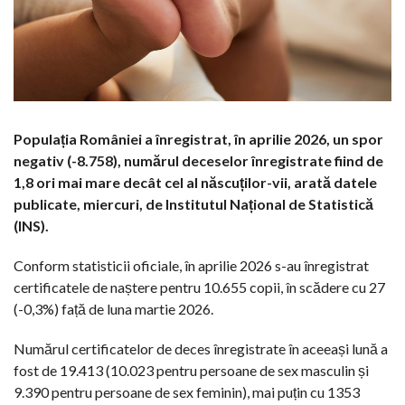
Populația României a înregistrat, în aprilie 2026, un spor
negativ (-8.758), numărul deceselor înregistrate fiind de
1,8 ori mai mare decât cel al născuților-vii, arată datele
publicate, miercuri, de Institutul Național de Statistică
(INS).
Conform statisticii oficiale, în aprilie 2026 s-au înregistrat
certificatele de naștere pentru 10.655 copii, în scădere cu 27
(-0,3%) față de luna martie 2026.
Numărul certificatelor de deces înregistrate în aceeași lună a
fost de 19.413 (10.023 pentru persoane de sex masculin și
9.390 pentru persoane de sex feminin), mai puțin cu 1353