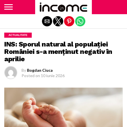
Exit mobile version
ACTUALITATE
INS: Sporul natural al populației
României s-a menținut negativ în
aprilie
By
Bogdan Ciuca
Posted on
10 iunie 2026