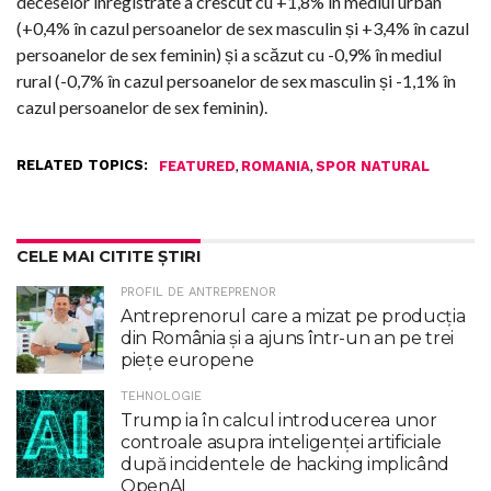
deceselor înregistrate a crescut cu +1,8% în mediul urban
(+0,4% în cazul persoanelor de sex masculin și +3,4% în cazul
persoanelor de sex feminin) și a scăzut cu -0,9% în mediul
rural (-0,7% în cazul persoanelor de sex masculin și -1,1% în
cazul persoanelor de sex feminin).
RELATED TOPICS:
,
,
FEATURED
ROMANIA
SPOR NATURAL
CELE MAI CITITE ȘTIRI
PROFIL DE ANTREPRENOR
Antreprenorul care a mizat pe producția
din România și a ajuns într-un an pe trei
piețe europene
TEHNOLOGIE
Trump ia în calcul introducerea unor
controale asupra inteligenţei artificiale
după incidentele de hacking implicând
OpenAI