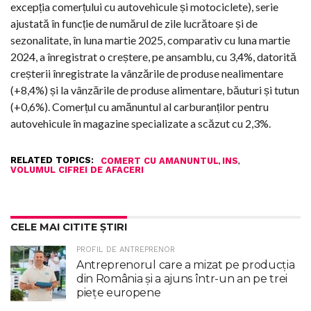
excepția comerțului cu autovehicule și motociclete), serie
ajustată în funcție de numărul de zile lucrătoare și de
sezonalitate, în luna martie 2025, comparativ cu luna martie
2024, a înregistrat o creștere, pe ansamblu, cu 3,4%, datorită
creșterii înregistrate la vânzările de produse nealimentare
(+8,4%) și la vânzările de produse alimentare, băuturi și tutun
(+0,6%). Comerțul cu amănuntul al carburanților pentru
autovehicule în magazine specializate a scăzut cu 2,3%.
RELATED TOPICS:
,
,
COMERT CU AMANUNTUL
INS
VOLUMUL CIFREI DE AFACERI
CELE MAI CITITE ȘTIRI
PROFIL DE ANTREPRENOR
Antreprenorul care a mizat pe producția
din România și a ajuns într-un an pe trei
piețe europene