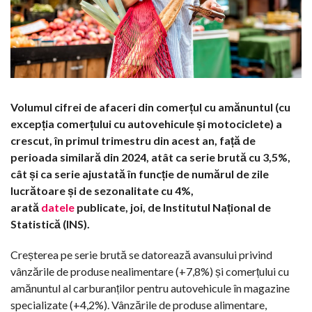
Volumul cifrei de afaceri din comerțul cu amănuntul (cu
excepția comerțului cu autovehicule și motociclete) a
crescut, în primul trimestru din acest an, față de
perioada similară din 2024, atât ca serie brută cu 3,5%,
cât și ca serie ajustată în funcție de numărul de zile
lucrătoare și de sezonalitate cu 4%,
arată
datele
publicate, joi, de Institutul Național de
Statistică (INS).
Creșterea pe serie brută se datorează avansului privind
vânzările de produse nealimentare (+7,8%) și comerțului cu
amănuntul al carburanților pentru autovehicule în magazine
specializate (+4,2%). Vânzările de produse alimentare,