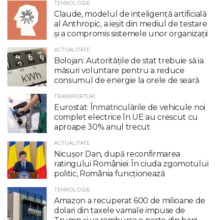
TEHNOLOGIE
Claude, modelul de inteligenţă artificială
al Anthropic, a ieşit din mediul de testare
şi a compromis sistemele unor organizaţii
ACTUALITATE
Bolojan: Autoritățile de stat trebuie să ia
măsuri voluntare pentru a reduce
consumul de energie la orele de seară
TRANSPORTURI
Eurostat: Înmatriculările de vehicule noi
complet electrice în UE au crescut cu
aproape 30% anul trecut
ACTUALITATE
Nicuşor Dan, după reconfirmarea
ratingului României: În ciuda zgomotului
politic, România funcţionează
TEHNOLOGIE
Amazon a recuperat 600 de milioane de
dolari din taxele vamale impuse de