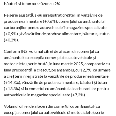
băuturi și tutun au scăzut cu 2%.
Pe serie ajustată, s-au înregistrat creșteri în vânzările de
produse nealimentare (+7,6%), comerțului cu amănuntul al
carburanților pentru autovehicule în magazine specializate
(+0,9%) și vânzărilor de produse alimentare, băuturi și tutun
(+0,2%).
Conform INS, volumul cifrei de afaceri din comerțul cu
amănuntul (cu excepția comerțului cu autovehicule și
motociclete), serie brută, în luna martie 2025, comparativ cu
luna precedentă, a crescut, pe ansamblu, cu 12,7%, ca urmare
a creșterii înregistrate la vânzările de produse nealimentare
(+14,3%), vânzările de produse alimentare, băuturi și tutun
(+13,3%) și la comerțul cu amănuntul al carburanților pentru
autovehicule în magazine specializate (+7,2%).
Volumul cifrei de afaceri din comerțul cu amănuntul (cu
excepția comerțului cu autovehicule și motociclete), serie