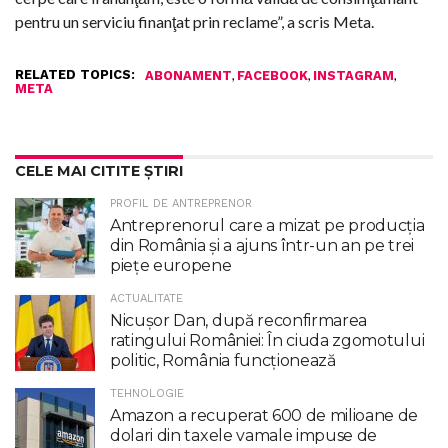
pentru un serviciu finanţat prin reclame”, a scris Meta.
RELATED TOPICS:
,
,
,
ABONAMENT
FACEBOOK
INSTAGRAM
META
CELE MAI CITITE ȘTIRI
PROFIL DE ANTREPRENOR
Antreprenorul care a mizat pe producția
din România și a ajuns într-un an pe trei
piețe europene
ACTUALITATE
Nicuşor Dan, după reconfirmarea
ratingului României: În ciuda zgomotului
politic, România funcţionează
TEHNOLOGIE
Amazon a recuperat 600 de milioane de
dolari din taxele vamale impuse de