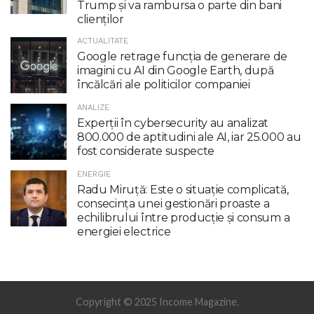
Trump şi va rambursa o parte din bani
clienţilor
ACTUALITATE
Google retrage funcţia de generare de
imagini cu AI din Google Earth, după
încălcări ale politicilor companiei
ANALIZE
Experții în cybersecurity au analizat
800.000 de aptitudini ale AI, iar 25.000 au
fost considerate suspecte
ENERGIE
Radu Miruţă: Este o situaţie complicată,
consecinţa unei gestionări proaste a
echilibrului între producţie şi consum a
energiei electrice
Copyright © 2025 Income Magazine.