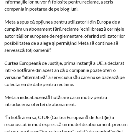
informaţiile lor nu vor fi folosite pentru reclame, a scris
compania în postarea de pe blog luni.
Meta a spus că opţiunea pentru utilizatorii din Europa de a
cumpăra un abonament fără reclame ”echilibrează cerinţele
autorităţilor europene de reglementare, oferind utilizatorilor
posibilitatea de a alege şi permiţând Meta să continue să
servească toţi oamenii”.
Curtea Europeană de Justiţie, prima instanţă a UE, a declarat
într-o hotărâre din acest an că o companie poate oferi o
versiune ”alternativă” a serviciului său care nu se bazează pe
colectarea de date pentru reclame.
Meta a indicat această hotărâre ca un motiv pentru
introducerea ofertei de abonament.
”În hotărârea sa, CJUE (Curtea Europeană de Justiţie) a
recunoscut în mod expres că un model de abonament, precum
cel pe care îl anunţăm, este o formă validă de consimţământ