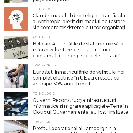
TEHNOLOGIE
Claude, modelul de inteligenţă artificială
al Anthropic, a ieşit din mediul de testare
şi a compromis sistemele unor organizaţii
ACTUALITATE
Bolojan: Autoritățile de stat trebuie să ia
măsuri voluntare pentru a reduce
consumul de energie la orele de seară
TRANSPORTURI
Eurostat: Înmatriculările de vehicule noi
complet electrice în UE au crescut cu
aproape 30% anul trecut
TEHNOLOGIE
Guvern: Reconstrucția infrastructurii
informatice și migrarea aplicației e-Terra în
Cloudul Guvernamental au fost finalizate
TRANSPORTURI
Profitul operaţional al Lamborghini a