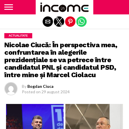
Exit mobile version
ACTUALITATE
Nicolae Ciucă: În perspectiva mea,
confruntarea în alegerile
prezidenţiale se va petrece între
candidatul PNL şi candidatul PSD,
între mine şi Marcel Ciolacu
By
Bogdan Ciuca
Posted on
29 august 2024