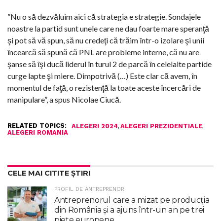
”Nu o să dezvăluim aici că strategia e strategie. Sondajele
noastre la partid sunt unele care ne dau foarte mare speranţă
şi pot să vă spun, să nu credeţi că trăim într-o izolare şi unii
încearcă să spună că PNL are probleme interne, că nu are
şanse să îşi ducă liderul în turul 2 de parcă în celelalte partide
curge lapte şi miere. Dimpotrivă (…) Este clar că avem, în
momentul de faţă, o rezistenţă la toate aceste încercări de
manipulare”, a spus Nicolae Ciucă.
RELATED TOPICS:
,
,
ALEGERI 2024
ALEGERI PREZIDENTIALE
ALEGERI ROMANIA
CELE MAI CITITE ȘTIRI
PROFIL DE ANTREPRENOR
Antreprenorul care a mizat pe producția
din România și a ajuns într-un an pe trei
piețe europene