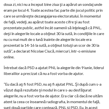
doua zi, nici nu a început bine ziua şi a apărut un sondaj unde
eram pe locul 4. Toate acestea fac parte din jocul politic prin
care se urmăreşte dezangajarea electoratului. În momentul
de faţă, vedeţi, au apărut toate aceste cifre şi au fost
prezentate public, astfel încât oamenii să înţeleagă că PNL,
deşi în alegerile locale a obţinut 30 la sută, în condiţiile în care
nu cu mai mult de o lună înainte de alegerile locale era
prezentat la 14-16 la sută, a obţinut totuşi un scor de 30 la
sută”, a declarat Nicolae Ciucă, miercuri, într-o emisiune
online.
Întrebat dacă PSD a ajutat PNL la alegerile din 9 iunie, liderul
liberalilor a precizat că nu a fost vorba de ajutor.
”Eu dacă aş fi fost PSD, nu aş fi ajutat PNL. Şi după cum s-a
văzut după rezultate şi modul în care s-au desfăşurat
alegerile, nu a fost vorba de ajutor. Era clar că dacă ne uităm
atent la ceea ce înseamnă radiografia, în momentul de faţă,
sunt două partide care contează, PNL şi PSD. Eu, în acest