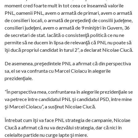
moment cred foarte mult în tot ceea ce înseamnă valorile
PNL, oamenii PNL, avem o armată de primari, avem o armată
de consilieri locali, o armată de preşedinţi de consilii judeţene,
consilieri judeţeni, avem o armată de 9 miniştri în Guvern, 36
de secretari de stat. Iacătă o consistenţă politică ce nu ne
permite să ne ducem în lipsa de relevanţă că PNL nu poate să
îşi ducă propriul candidat în turul 2”, a declarat Nicolae Ciucă.
De asemenea, preşedintele PNL a afirmat că din perspectiva
sa, el se va confrunta cu Marcel Ciolacu în alegerile
prezidenţiale.
”În perspectiva mea, confruntarea în alegerile prezidenţiale se
va petrece între candidatul PNL şi candidatul PSD, între mine
şi Marcel Ciolacu”, a susţinut Nicolae Ciucă.
Întrebat cum îşi va face PNL strategia de campanie, Nicolae
Ciucă a afirmat că nu va dezvălui strategia, dar că nici în
celelalte partide nu curge lapte şi miere.