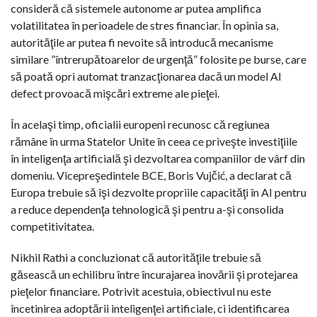
consideră că sistemele autonome ar putea amplifica
volatilitatea în perioadele de stres financiar. În opinia sa,
autorităţile ar putea fi nevoite să introducă mecanisme
similare ”întrerupătoarelor de urgenţă” folosite pe burse, care
să poată opri automat tranzacţionarea dacă un model AI
defect provoacă mişcări extreme ale pieţei.
În acelaşi timp, oficialii europeni recunosc că regiunea
rămâne în urma Statelor Unite în ceea ce priveşte investiţiile
în inteligenţa artificială şi dezvoltarea companiilor de vârf din
domeniu. Vicepreşedintele BCE, Boris Vujčić, a declarat că
Europa trebuie să îşi dezvolte propriile capacităţi în AI pentru
a reduce dependenţa tehnologică şi pentru a-şi consolida
competitivitatea.
Nikhil Rathi a concluzionat că autorităţile trebuie să
găsească un echilibru între încurajarea inovării şi protejarea
pieţelor financiare. Potrivit acestuia, obiectivul nu este
încetinirea adoptării inteligenţei artificiale, ci identificarea