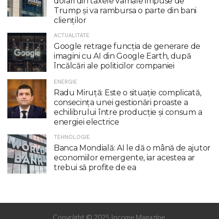
dolari din taxele vamale impuse de
Trump şi va rambursa o parte din bani
clienţilor
ACTUALITATE
Google retrage funcţia de generare de
imagini cu AI din Google Earth, după
încălcări ale politicilor companiei
ENERGIE
Radu Miruţă: Este o situaţie complicată,
consecinţa unei gestionări proaste a
echilibrului între producţie şi consum a
energiei electrice
TEHNOLOGIE
Banca Mondială: AI le dă o mână de ajutor
economiilor emergente, iar acestea ar
trebui să profite de ea
Copyright © 2025 Income Magazine.