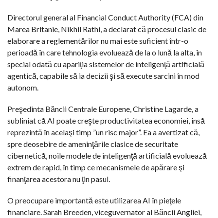
Directorul general al Financial Conduct Authority (FCA) din
Marea Britanie, Nikhil Rathi, a declarat că procesul clasic de
elaborare a reglementărilor nu mai este suficient într-o
perioadă în care tehnologia evoluează de la o lună la alta, în
special odată cu apariţia sistemelor de inteligenţă artificială
agentică, capabile să ia decizii şi să execute sarcini în mod
autonom.
Preşedinta Băncii Centrale Europene, Christine Lagarde, a
subliniat că AI poate creşte productivitatea economiei, însă
reprezintă în acelaşi timp ”un risc major”. Ea a avertizat că,
spre deosebire de ameninţările clasice de securitate
cibernetică, noile modele de inteligenţă artificială evoluează
extrem de rapid, în timp ce mecanismele de apărare şi
finanţarea acestora nu ţin pasul.
O preocupare importantă este utilizarea AI în pieţele
financiare. Sarah Breeden, viceguvernator al Băncii Angliei,