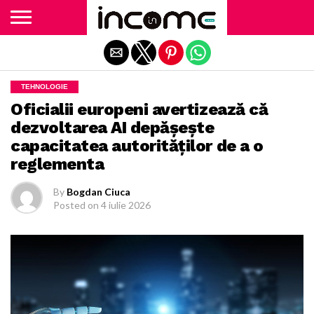
Exit mobile version
TEHNOLOGIE
Oficialii europeni avertizează că
dezvoltarea AI depăşeşte
capacitatea autorităţilor de a o
reglementa
By
Bogdan Ciuca
Posted on
4 iulie 2026