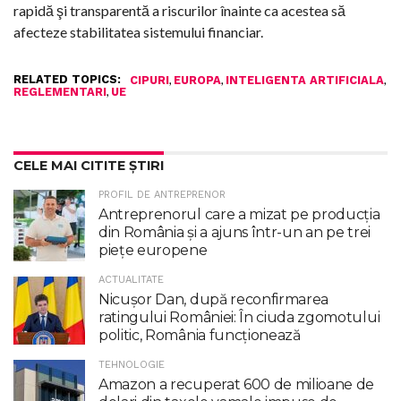
rapidă şi transparentă a riscurilor înainte ca acestea să
afecteze stabilitatea sistemului financiar.
RELATED TOPICS:
,
,
,
CIPURI
EUROPA
INTELIGENTA ARTIFICIALA
,
REGLEMENTARI
UE
CELE MAI CITITE ȘTIRI
PROFIL DE ANTREPRENOR
Antreprenorul care a mizat pe producția
din România și a ajuns într-un an pe trei
piețe europene
ACTUALITATE
Nicuşor Dan, după reconfirmarea
ratingului României: În ciuda zgomotului
politic, România funcţionează
TEHNOLOGIE
Amazon a recuperat 600 de milioane de