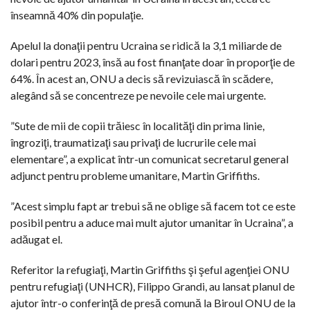
înseamnă 40% din populaţie.
Apelul la donaţii pentru Ucraina se ridică la 3,1 miliarde de
dolari pentru 2023, însă au fost finanţate doar în proporţie de
64%. În acest an, ONU a decis să revizuiască în scădere,
alegând să se concentreze pe nevoile cele mai urgente.
”Sute de mii de copii trăiesc în localităţi din prima linie,
îngroziţi, traumatizaţi sau privaţi de lucrurile cele mai
elementare”, a explicat într-un comunicat secretarul general
adjunct pentru probleme umanitare, Martin Griffiths.
”Acest simplu fapt ar trebui să ne oblige să facem tot ce este
posibil pentru a aduce mai mult ajutor umanitar în Ucraina”, a
adăugat el.
Referitor la refugiaţi, Martin Griffiths şi şeful agenţiei ONU
pentru refugiaţi (UNHCR), Filippo Grandi, au lansat planul de
ajutor într-o conferinţă de presă comună la Biroul ONU de la