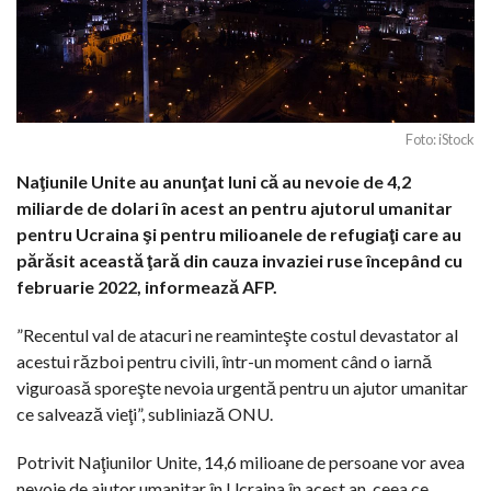
Foto: iStock
Naţiunile Unite au anunţat luni că au nevoie de 4,2
miliarde de dolari în acest an pentru ajutorul umanitar
pentru Ucraina şi pentru milioanele de refugiaţi care au
părăsit această ţară din cauza invaziei ruse începând cu
februarie 2022, informează AFP.
”Recentul val de atacuri ne reaminteşte costul devastator al
acestui război pentru civili, într-un moment când o iarnă
viguroasă sporeşte nevoia urgentă pentru un ajutor umanitar
ce salvează vieţi”, subliniază ONU.
Potrivit Naţiunilor Unite, 14,6 milioane de persoane vor avea
nevoie de ajutor umanitar în Ucraina în acest an, ceea ce