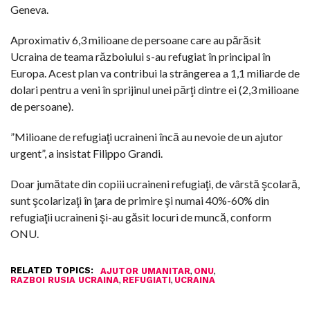
Geneva.
Aproximativ 6,3 milioane de persoane care au părăsit
Ucraina de teama războiului s-au refugiat în principal în
Europa. Acest plan va contribui la strângerea a 1,1 miliarde de
dolari pentru a veni în sprijinul unei părţi dintre ei (2,3 milioane
de persoane).
”Milioane de refugiaţi ucraineni încă au nevoie de un ajutor
urgent”, a insistat Filippo Grandi.
Doar jumătate din copiii ucraineni refugiaţi, de vârstă şcolară,
sunt şcolarizaţi în ţara de primire şi numai 40%-60% din
refugiaţii ucraineni şi-au găsit locuri de muncă, conform
ONU.
RELATED TOPICS:
,
,
AJUTOR UMANITAR
ONU
,
,
RAZBOI RUSIA UCRAINA
REFUGIATI
UCRAINA