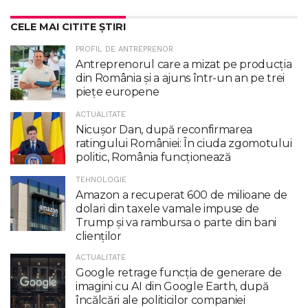
CELE MAI CITITE ȘTIRI
PROFIL DE ANTREPRENOR
Antreprenorul care a mizat pe producția
din România și a ajuns într-un an pe trei
piețe europene
ACTUALITATE
Nicuşor Dan, după reconfirmarea
ratingului României: În ciuda zgomotului
politic, România funcţionează
TEHNOLOGIE
Amazon a recuperat 600 de milioane de
dolari din taxele vamale impuse de
Trump şi va rambursa o parte din bani
clienţilor
ACTUALITATE
Google retrage funcţia de generare de
imagini cu AI din Google Earth, după
încălcări ale politicilor companiei