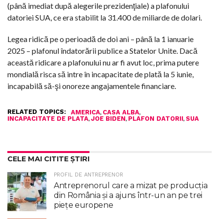
(până imediat după alegerile prezidenţiale) a plafonului
datoriei SUA, ce era stabilit la 31.400 de miliarde de dolari.
Legea ridică pe o perioadă de doi ani – până la 1 ianuarie
2025 – plafonul îndatorării publice a Statelor Unite. Dacă
această ridicare a plafonului nu ar fi avut loc, prima putere
mondială risca să intre în incapacitate de plată la 5 iunie,
incapabilă să-şi onoreze angajamentele financiare.
RELATED TOPICS:
,
,
AMERICA
CASA ALBA
,
,
,
INCAPACITATE DE PLATA
JOE BIDEN
PLAFON DATORII
SUA
CELE MAI CITITE ȘTIRI
PROFIL DE ANTREPRENOR
Antreprenorul care a mizat pe producția
din România și a ajuns într-un an pe trei
piețe europene