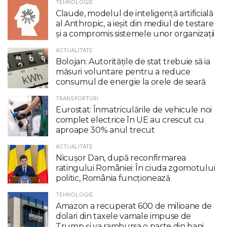
TEHNOLOGIE
Claude, modelul de inteligenţă artificială
al Anthropic, a ieşit din mediul de testare
şi a compromis sistemele unor organizaţii
ACTUALITATE
Bolojan: Autoritățile de stat trebuie să ia
măsuri voluntare pentru a reduce
consumul de energie la orele de seară
TRANSPORTURI
Eurostat: Înmatriculările de vehicule noi
complet electrice în UE au crescut cu
aproape 30% anul trecut
ACTUALITATE
Nicuşor Dan, după reconfirmarea
ratingului României: În ciuda zgomotului
politic, România funcţionează
TEHNOLOGIE
Amazon a recuperat 600 de milioane de
dolari din taxele vamale impuse de
Trump şi va rambursa o parte din bani