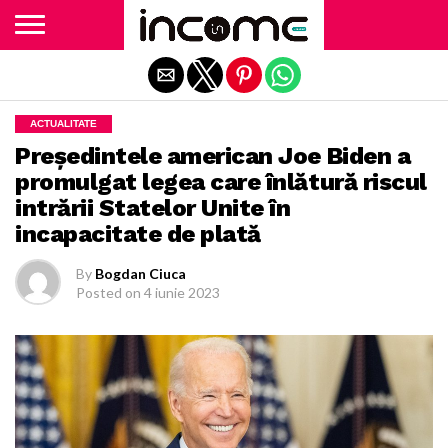
Exit mobile version
ACTUALITATE
Președintele american Joe Biden a
promulgat legea care înlătură riscul
intrării Statelor Unite în
incapacitate de plată
By
Bogdan Ciuca
Posted on
4 iunie 2023