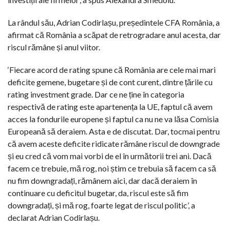
La rândul său, Adrian Codirlașu, președintele CFA România, a
afirmat că România a scăpat de retrogradare anul acesta, dar
riscul rămâne și anul viitor.
‘Fiecare acord de rating spune că România are cele mai mari
deficite gemene, bugetare și de cont curent, dintre țările cu
rating investment grade. Dar ce ne ține în categoria
respectivă de rating este apartenența la UE, faptul că avem
acces la fondurile europene și faptul ca nu ne va lăsa Comisia
Europeană să deraiem. Asta e de discutat. Dar, tocmai pentru
că avem aceste deficite ridicate rămâne riscul de downgrade
și eu cred că vom mai vorbi de el în următorii trei ani. Dacă
facem ce trebuie, mă rog, noi știm ce trebuia să facem ca să
nu fim downgradați, rămânem aici, dar dacă deraiem în
continuare cu deficitul bugetar, da, riscul este să fim
downgradați, și mă rog, foarte legat de riscul politic’, a
declarat Adrian Codirlașu.