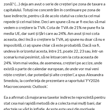
zonă? (…) deja am avut o serie de creșteri pe zona de taxare a
capitalului. Totuși ne concentrăm în continuare pe zona de
taxe indirecte, pentru că de acolo statul va colecta cel mai
repede și cel mai bine. Deci am spune că nu ar fi exclus să mai
vedem o creștere la TVA. Cota de TVA de 21% ne pune fix la
media UE, dar sunt și țări care au 24%. Am avut și noi cota
aceasta, deci încă o creștere la TVA, aș spune nu doar că nu e
imposibilă, ci aș spune chiar că este probabilă. Dacă va fi,
undeva în orizontul acesta, între 21, poate 22, 23 sau, într-un
scenariu mai pesimist, să ne întoarcem la cota aceasta de
24%. Vom mai vedea, de asemenea, creșteri pe accize, unde
există o parte de calendar european, de unde vor mai veni
niște creșteri, dar potențial și alte creșteri’, a spus Alexandra
Smedoiu, la conferința de prezentare a raportului ‘FY2026
Macroeconomic Outlook’.
Ea a afirmat că majorarea taxelor indirecte reprezintă pentru
stat cea mai rapidă metodă de a colecta mai mulți bani, dar
efectele se văd în inflație. Aceste este unul din motivele