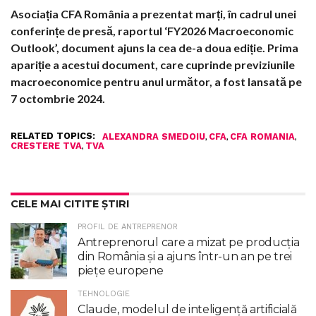
Asociația CFA România a prezentat marți, în cadrul unei
conferințe de presă, raportul ‘FY2026 Macroeconomic
Outlook’, document ajuns la cea de-a doua ediție. Prima
apariție a acestui document, care cuprinde previziunile
macroeconomice pentru anul următor, a fost lansată pe
7 octombrie 2024.
RELATED TOPICS:
,
,
,
ALEXANDRA SMEDOIU
CFA
CFA ROMANIA
,
CRESTERE TVA
TVA
CELE MAI CITITE ȘTIRI
PROFIL DE ANTREPRENOR
Antreprenorul care a mizat pe producția
din România și a ajuns într-un an pe trei
piețe europene
TEHNOLOGIE
Claude, modelul de inteligenţă artificială