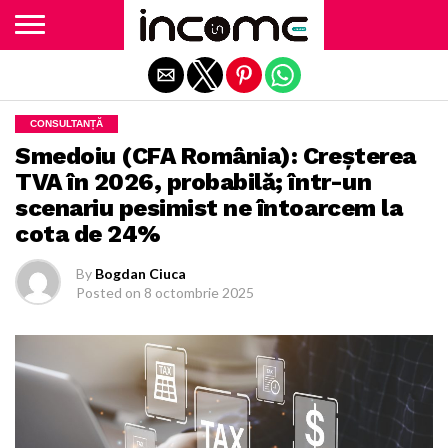
Exit mobile version
CONSULTANȚĂ
Smedoiu (CFA România): Creșterea
TVA în 2026, probabilă; într-un
scenariu pesimist ne întoarcem la
cota de 24%
By
Bogdan Ciuca
Posted on
8 octombrie 2025