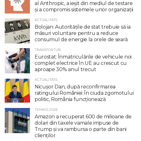
al Anthropic, a ieşit din mediul de testare
şi a compromis sistemele unor organizaţii
ACTUALITATE
Bolojan: Autoritățile de stat trebuie să ia
măsuri voluntare pentru a reduce
consumul de energie la orele de seară
TRANSPORTURI
Eurostat: Înmatriculările de vehicule noi
complet electrice în UE au crescut cu
aproape 30% anul trecut
ACTUALITATE
Nicuşor Dan, după reconfirmarea
ratingului României: În ciuda zgomotului
politic, România funcţionează
TEHNOLOGIE
Amazon a recuperat 600 de milioane de
dolari din taxele vamale impuse de
Trump şi va rambursa o parte din bani
clienţilor