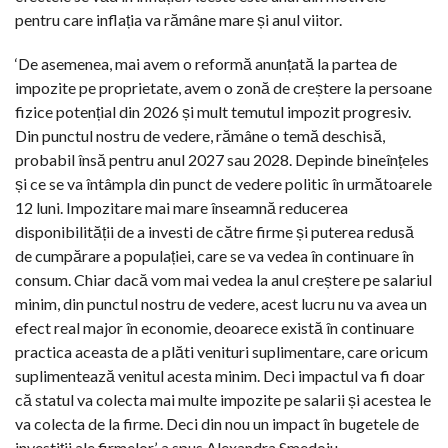
pentru care inflația va rămâne mare și anul viitor.
‘De asemenea, mai avem o reformă anunțată la partea de
impozite pe proprietate, avem o zonă de creștere la persoane
fizice potențial din 2026 și mult temutul impozit progresiv.
Din punctul nostru de vedere, rămâne o temă deschisă,
probabil însă pentru anul 2027 sau 2028. Depinde bineînțeles
și ce se va întâmpla din punct de vedere politic în următoarele
12 luni. Impozitare mai mare înseamnă reducerea
disponibilității de a investi de către firme și puterea redusă
de cumpărare a populației, care se va vedea în continuare în
consum. Chiar dacă vom mai vedea la anul creștere pe salariul
minim, din punctul nostru de vedere, acest lucru nu va avea un
efect real major în economie, deoarece există în continuare
practica aceasta de a plăti venituri suplimentare, care oricum
suplimentează venitul acesta minim. Deci impactul va fi doar
că statul va colecta mai multe impozite pe salarii și acestea le
va colecta de la firme. Deci din nou un impact în bugetele de
investiții ale firmelor’, a spus Alexandra Smedoiu.