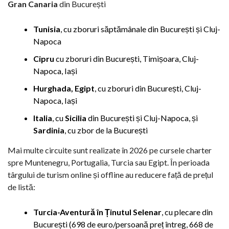
Gran Canaria
din București
Tunisia
, cu zboruri săptămânale din București și Cluj-
Napoca
Cipru
cu zboruri din București, Timișoara, Cluj-
Napoca, Iași
Hurghada, Egipt
, cu zboruri din București, Cluj-
Napoca, Iași
Italia
, cu
Sicilia
din București și Cluj-Napoca, și
Sardinia
, cu zbor de la București
Mai multe circuite sunt realizate în 2026 pe cursele charter
spre Muntenegru, Portugalia, Turcia sau Egipt. În perioada
târgului de turism online și offline au reducere față de prețul
de listă:
Turcia-Aventură în Ținutul Selenar
, cu plecare din
București (698 de euro/persoană preț întreg, 668 de