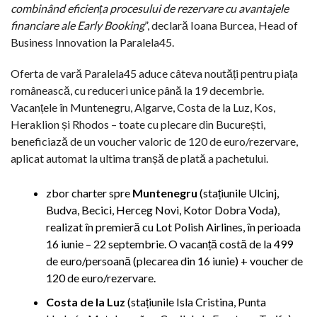
combinând eficiența procesului de rezervare cu avantajele
financiare ale Early Booking
”, declară Ioana Burcea, Head of
Business Innovation la Paralela45.
Oferta de vară Paralela45 aduce câteva noutăți pentru piața
românească, cu reduceri unice până la 19 decembrie.
Vacanțele în Muntenegru, Algarve, Costa de la Luz, Kos,
Heraklion și Rhodos – toate cu plecare din București,
beneficiază de un voucher valoric de 120 de euro/rezervare,
aplicat automat la ultima tranșă de plată a pachetului.
zbor charter spre
Muntenegru
(stațiunile Ulcinj,
Budva, Becici, Herceg Novi, Kotor Dobra Voda),
realizat în premieră cu Lot Polish Airlines, în perioada
16 iunie – 22 septembrie. O vacanță costă de la 499
de euro/persoană (plecarea din 16 iunie) + voucher de
120 de euro/rezervare.
Costa de la Luz
(stațiunile Isla Cristina, Punta