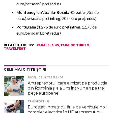
euro/persoană preț redus)
Muntenegru-Albania-Bosnia-Croația
(755 de
euro/persoană preț întreg, 705 euro preț redus)
Portugalia
(1.275 de euro preț întreg, 1.175 de
euro/persoană preț redus)
RELATED TOPICS:
,
,
PARALELA 45
TARG DE TURISM
TRAVELFEST
CELE MAI CITITE ȘTIRI
PROFIL DE ANTREPRENOR
Antreprenorul care a mizat pe producția
din România și a ajuns într-un an pe trei
piețe europene
TRANSPORTURI
Eurostat: Înmatriculările de vehicule noi
complet electrice în UE au crescut cu