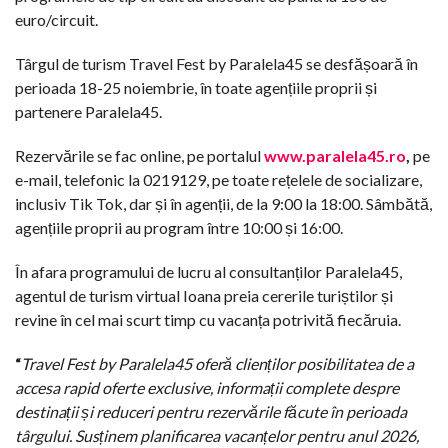
euro/circuit.
Târgul de turism Travel Fest by Paralela45 se desfășoară în
perioada 18-25 noiembrie, în toate agențiile proprii și
partenere Paralela45.
Rezervările se fac online, pe portalul
www.paralela45.ro
,
pe
e-mail, telefonic la 0219129, pe toate rețelele de socializare,
inclusiv Tik Tok, dar și în agenții, de la 9:00 la 18:00. Sâmbătă,
agențiile proprii au program între 10:00 și 16:00.
În afara programului de lucru al consultanților Paralela45,
agentul de turism virtual Ioana preia cererile turiștilor și
revine în cel mai scurt timp cu vacanța potrivită fiecăruia.
“
Travel Fest by Paralela45 oferă clienților posibilitatea de a
accesa rapid oferte exclusive,
informații complete despre
destinații și reduceri pentru rezervările făcute în perioada
târgului. Susținem planificarea vacanțelor pentru anul 2026,