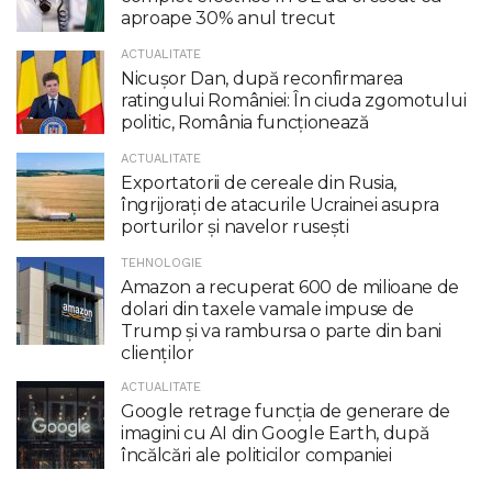
aproape 30% anul trecut
ACTUALITATE
Nicuşor Dan, după reconfirmarea
ratingului României: În ciuda zgomotului
politic, România funcţionează
ACTUALITATE
Exportatorii de cereale din Rusia,
îngrijorați de atacurile Ucrainei asupra
porturilor și navelor rusești
TEHNOLOGIE
Amazon a recuperat 600 de milioane de
dolari din taxele vamale impuse de
Trump şi va rambursa o parte din bani
clienţilor
ACTUALITATE
Google retrage funcţia de generare de
imagini cu AI din Google Earth, după
încălcări ale politicilor companiei