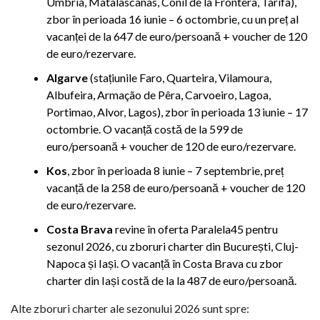
Umbría, Matalascañas, Conil de la Frontera, Tarifa),
zbor în perioada 16 iunie – 6 octombrie, cu un preț al
vacanței de la 647 de euro/persoană + voucher de 120
de euro/rezervare.
Algarve
(stațiunile Faro, Quarteira, Vilamoura,
Albufeira, Armação de Pêra, Carvoeiro, Lagoa,
Portimao, Alvor, Lagos), zbor în perioada 13 iunie – 17
octombrie. O vacanță costă de la 599 de
euro/persoană + voucher de 120 de euro/rezervare.
Kos
, zbor în perioada 8 iunie – 7 septembrie, preț
vacanță de la 258 de euro/persoană + voucher de 120
de euro/rezervare.
Costa Brava
revine în oferta Paralela45 pentru
sezonul 2026, cu zboruri charter din București, Cluj-
Napoca și Iași. O vacanță în Costa Brava cu zbor
charter din Iași costă de la la 487 de euro/persoană.
Alte zboruri charter ale sezonului 2026 sunt spre: