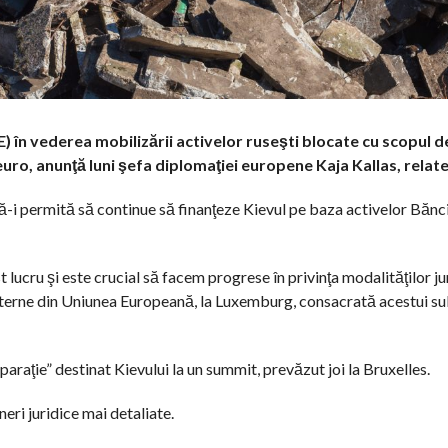
E) în vederea mobilizării activelor ruseşti blocate cu scopul 
uro, anunţă luni şefa diplomaţiei europene Kaja Kallas, relat
-i permită să continue să finanţeze Kievul pe baza activelor Bănci
t lucru şi este crucial să facem progrese în privinţa modalităţilor ju
 Externe din Uniunea Europeană, la Luxemburg, consacrată acestui su
raţie” destinat Kievului la un summit, prevăzut joi la Bruxelles.
eri juridice mai detaliate.