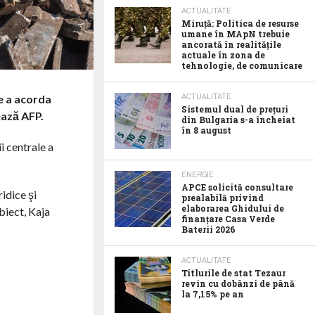
ACTUALITATE
Miruță: Politica de resurse
umane în MApN trebuie
ancorată în realitățile
actuale în zona de
tehnologie, de comunicare
ACTUALITATE
de a acorda
Sistemul dual de prețuri
ează AFP.
din Bulgaria s-a încheiat
în 8 august
i centrale a
ENERGIE
APCE solicită consultare
ridice şi
prealabilă privind
elaborarea Ghidului de
biect, Kaja
finanțare Casa Verde
Baterii 2026
ACTUALITATE
Titlurile de stat Tezaur
revin cu dobânzi de până
la 7,15% pe an