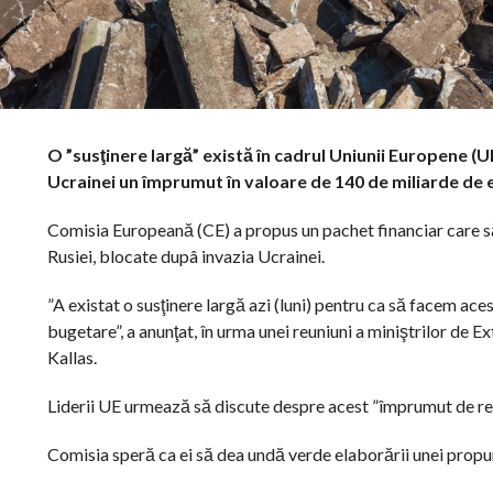
O ”susţinere largă” există în cadrul Uniunii Europene (U
Ucrainei un împrumut în valoare de 140 de miliarde de e
Comisia Europeană (CE) a propus un pachet financiar care să
Rusiei, blocate dupâ invazia Ucrainei.
”A existat o susţinere largă azi (luni) pentru ca să facem aces
bugetare”, a anunţat, în urma unei reuniuni a miniştrilor de
Kallas.
Liderii UE urmează să discute despre acest ”împrumut de repa
Comisia speră ca ei să dea undă verde elaborării unei propun