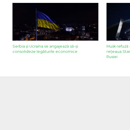
Serbia şi Ucraina se angajează să-şi
Musk refuză 
consolideze legăturile economice
reţeaua Star
Rusiei