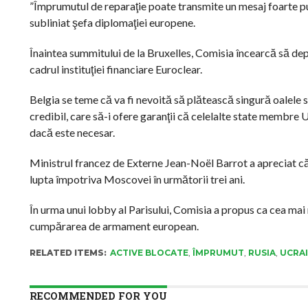
”Împrumutul de reparaţie poate transmite un mesaj foarte pu
subliniat şefa diplomaţiei europene.
Înaintea summitului de la Bruxelles, Comisia încearcă să dep
cadrul instituţiei financiare Euroclear.
Belgia se teme că va fi nevoită să plătească singură oalele s
credibil, care să-i ofere garanţii că celelalte state membre
dacă este necesar.
Ministrul francez de Externe Jean-Noël Barrot a apreciat că 
lupta împotriva Moscovei în următorii trei ani.
În urma unui lobby al Parisului, Comisia a propus ca cea mai 
cumpărarea de armament european.
RELATED ITEMS:
ACTIVE BLOCATE
,
ÎMPRUMUT
,
RUSIA
,
UCRA
RECOMMENDED FOR YOU