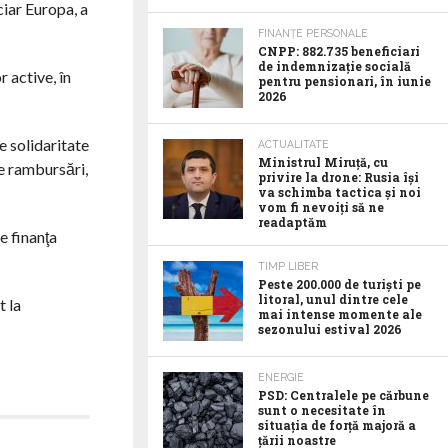
iar Europa, a
FINANȚE PERSONALE
CNPP: 882.735 beneficiari
de indemnizație socială
 active, în
pentru pensionari, în iunie
2026
e solidaritate
ACTUALITATE
Ministrul Miruță, cu
le rambursări,
privire la drone: Rusia își
va schimba tactica și noi
vom fi nevoiți să ne
readaptăm
e finanţa
TIMP LIBER
Peste 200.000 de turiști pe
litoral, unul dintre cele
t la
mai intense momente ale
sezonului estival 2026
ENERGIE
PSD: Centralele pe cărbune
sunt o necesitate în
situația de forță majoră a
țării noastre