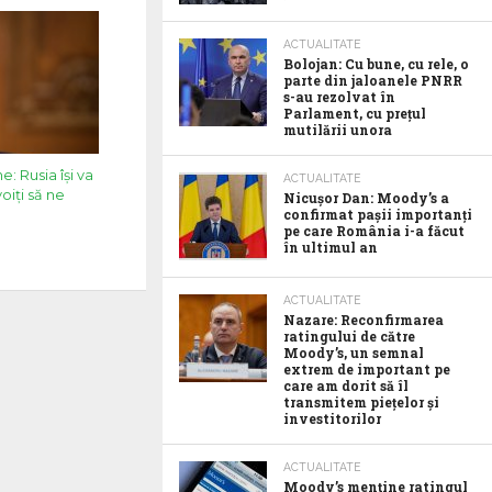
ACTUALITATE
Bolojan: Cu bune, cu rele, o
parte din jaloanele PNRR
s-au rezolvat în
Parlament, cu prețul
mutilării unora
e: Rusia își va
ACTUALITATE
oiți să ne
Nicușor Dan: Moody’s a
confirmat pașii importanți
pe care România i-a făcut
în ultimul an
ACTUALITATE
Nazare: Reconfirmarea
ratingului de către
Moody’s, un semnal
extrem de important pe
care am dorit să îl
transmitem piețelor și
investitorilor
ACTUALITATE
Moody’s menține ratingul