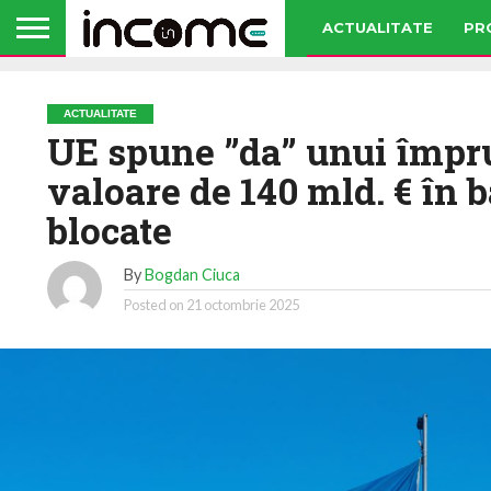
ACTUALITATE
PR
ACTUALITATE
UE spune ”da” unui împru
valoare de 140 mld. € în b
blocate
By
Bogdan Ciuca
Posted on
21 octombrie 2025