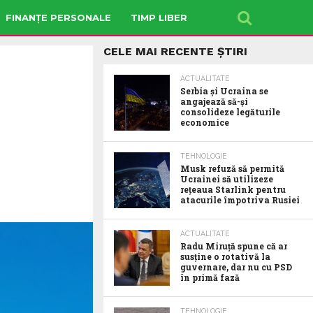
FINANȚE PERSONALE
TIMP LIBER
CELE MAI RECENTE ȘTIRI
ACTUALITATE
Serbia şi Ucraina se
angajează să-şi
consolideze legăturile
economice
TEHNOLOGIE
Musk refuză să permită
Ucrainei să utilizeze
reţeaua Starlink pentru
atacurile împotriva Rusiei
ACTUALITATE
Radu Miruţă spune că ar
susţine o rotativă la
guvernare, dar nu cu PSD
în primă fază
TEHNOLOGIE