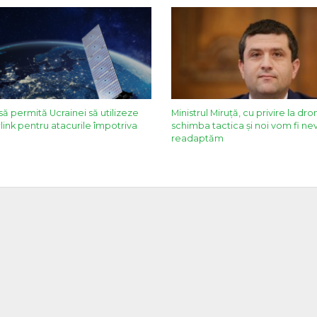
să permită Ucrainei să utilizeze
Ministrul Miruță, cu privire la dron
link pentru atacurile împotriva
schimba tactica și noi vom fi nev
readaptăm