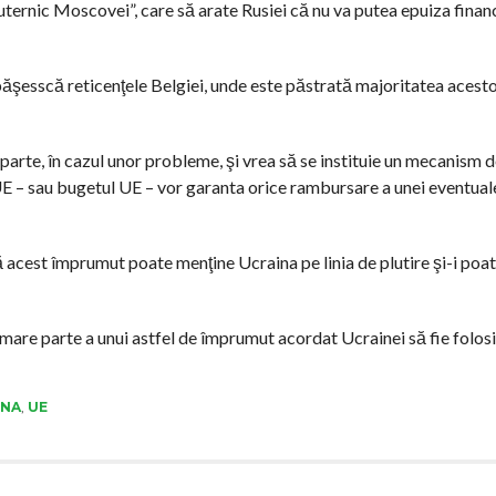
ternic Moscovei”, care să arate Rusiei că nu va putea epuiza financ
ăşesscă reticenţele Belgiei, unde este păstrată majoritatea acestor
parte, în cazul unor probleme, şi vrea să se instituie un mecanism d
 UE – sau bugetul UE – vor garanta orice rambursare a unei eventua
acest împrumut poate menţine Ucraina pe linia de plutire şi-i poat
mare parte a unui astfel de împrumut acordat Ucrainei să fie folosi
INA
,
UE