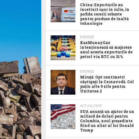
China: Exporturile au
încetinit ușor în iulie, în
pofida cererii robuste
pentru produse de înaltă
tehnologie
ENERGIE
KazMunayGaz
intenționează să majoreze
anul acesta exporturile de
petrol via BTC cu 31%
ENERGIE
Miruță: Opt centimetri
câștigați la Cernavodă. Cel
puțin alte 9 zile pentru
Unitatea 2
ACTUALITATE
SUA anunţă un ajutor de un
miliard de dolari pentru
Columbia, noul preşedinte
fiind un aliat al lui Donald
Trump