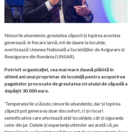
Ninsorile abundente, greutatea zăpezii și topirea acesteia
generează, în fiecare iarnă, mii de daune la locuințe,
avertizează Uniunea Națională a Societăților de Asigurare și
Reasigurare din România (UNSAR).
Potrivit organizației, cea mai mare daună plătită în
ultimii ani unui proprietar de locuință pentru acoperirea
pagubelor provocate de greutatea stratului de zăpadă a
depășit 30.000 euro.
‘Temperaturile scăzute, ninsorile abundente, dar și topirea
zăpezii pot genera nu doar disconfort, ci și riscuri
semnificative care afectează atât locuințele, cât și siguranța
celor din jur. Datele și experiența ultimilor ani arată că, pe
timpul iernii, se înregistrează frecvent daune importante. Spre