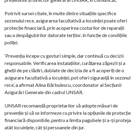
Potrivit sursei citate, în multe dintre situațiile specifice
sezonului rece, asigurarea facultativă a locuinței poate oferi
protecție financiară, prin acoperirea costurilor de reparații
sau a despăgubirilor datorate terților, în funcție de condițiile
poliței.
‘Prevenția începe cu gesturi simple, dar continuă cu decizii
responsabile. Verificarea instalațiilor, curățarea zăpezii și a
gheții de pe clădiri, dublate de decizia de a fi acoperiți de o
asigurare facultativă a locuinței, pot oferi siguranță în sezonul
rece’, a afirmat Alina Bărbulescu, coordonator al Secțiunii
Asigurări Generale din cadrul UNSAR.
UNSAR recomandă proprietarilor să adopte măsuri de
prevenție și să se informeze cu privire la opțiunile de protecție
financiară disponibile, pentru a limita pagubele și a-și proteja
atât locuințele, cât și persoanele din jur.