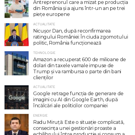
Antreprenorul care a mizat pe producția
din România și a ajuns într-un an pe trei
piețe europene
ACTUALITATE
Nicuşor Dan, după reconfirmarea
ratingului României: În ciuda zgomotului
politic, România funcţionează
TEHNOLOGIE
Amazon a recuperat 600 de milioane de
dolari din taxele vamale impuse de
Trump şi va rambursa o parte din bani
clienţilor
ACTUALITATE
Google retrage funcţia de generare de
imagini cu AI din Google Earth, după
încălcări ale politicilor companiei
ENERGIE
Radu Miruţă: Este o situaţie complicată,
consecinţa unei gestionări proaste a
echilibrului între producţie şi consum a