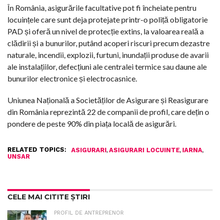
În România, asigurările facultative pot fi încheiate pentru
locuințele care sunt deja protejate printr-o poliță obligatorie
PAD și oferă un nivel de protecție extins, la valoarea reală a
clădirii și a bunurilor, putând acoperi riscuri precum dezastre
naturale, incendii, explozii, furtuni, inundații produse de avarii
ale instalațiilor, defecțiuni ale centralei termice sau daune ale
bunurilor electronice și electrocasnice.
Uniunea Națională a Societăților de Asigurare și Reasigurare
din România reprezintă 22 de companii de profil, care dețin o
pondere de peste 90% din piața locală de asigurări.
RELATED TOPICS:
,
,
,
ASIGURARI
ASIGURARI LOCUINTE
IARNA
UNSAR
CELE MAI CITITE ȘTIRI
PROFIL DE ANTREPRENOR