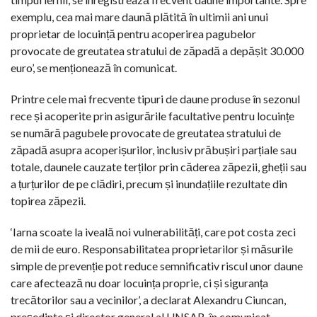
exemplu, cea mai mare daună plătită în ultimii ani unui
proprietar de locuință pentru acoperirea pagubelor
provocate de greutatea stratului de zăpadă a depășit 30.000
euro’, se menționează în comunicat.
Printre cele mai frecvente tipuri de daune produse în sezonul
rece și acoperite prin asigurările facultative pentru locuințe
se numără pagubele provocate de greutatea stratului de
zăpadă asupra acoperișurilor, inclusiv prăbușiri parțiale sau
totale, daunele cauzate terților prin căderea zăpezii, gheții sau
a țurțurilor de pe clădiri, precum și inundațiile rezultate din
topirea zăpezii.
‘Iarna scoate la iveală noi vulnerabilități, care pot costa zeci
de mii de euro. Responsabilitatea proprietarilor și măsurile
simple de prevenție pot reduce semnificativ riscul unor daune
care afectează nu doar locuința proprie, ci și siguranța
trecătorilor sau a vecinilor’, a declarat Alexandru Ciuncan,
președinte și director general al UNSAR, în comunicat.