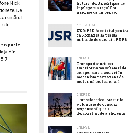
afone Nick
hotare identifică lipsa de
înțelegere a regulilor
uzioneze. De
nescrise ca un pericol
uce numărul
or de
ACTUALITATE
USR: PSD face totul pentru
ca România să piardă
miliarde de euro din PNRR
de o parte
iaţa din
 5,7
ENERGIE
Transportatorii cer
transformarea schemei de
compensare a accizei în
mecanism permanent de
motorină profesională
ENERGIE
Transelectrica: Măsurile
voluntare de consum
responsabil şi-au
demonstrat deja eficienţa
ENERGIE
Senat: Decontare