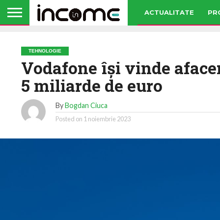
ACTUALITATE
PR
TEHNOLOGIE
Vodafone îşi vinde aface
5 miliarde de euro
By
Bogdan Ciuca
Posted on
1 noiembrie 2023