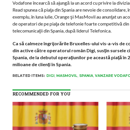
Vodafone încearcă să ajungă la un acord cu privire la divizi
Read spunea că piaţa din Spania are nevoie de consolidare, îns
exemplu, în luna iulie, Orange şi MasMovil au anunţat un ac
de operatori de pe piaţa de telefonie foarte competitivă din S
telecomunicaţii din Spania, după liderul Telefonica.
Ca să calmeze îngrijorările Bruxelles-ului vis-a-vis de
din active către operatorul român Digi, susţin sursele 
Spania, de la debutul operaţiunilor pe această piaţă în 2
milioane de clienţi în Spania.
RELATED ITEMS:
DIGI
,
MASMOVIL
,
SPANIA
,
VANZARE VODAF
RECOMMENDED FOR YOU