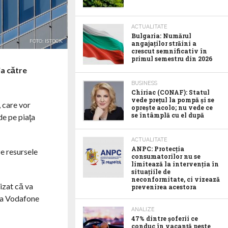
ACTUALITATE
Bulgaria: Numărul
FOTO: ISTOCK
angajaților străini a
crescut semnificativ în
primul semestru din 2026
ia către
BUSINESS
Chiriac (CONAF): Statul
vede prețul la pompă și se
, care vor
oprește acolo; nu vede ce
se întâmplă cu el după
de pe piaţa
ACTUALITATE
ANPC: Protecția
ze resursele
consumatorilor nu se
limitează la intervenția în
situațiile de
neconformitate, ci vizează
izat că va
prevenirea acestora
 la Vodafone
ANALIZE
47% dintre șoferii ce
conduc în vacanță peste