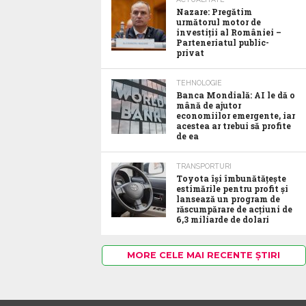
Nazare: Pregătim
următorul motor de
investiții al României –
Parteneriatul public-
privat
TEHNOLOGIE
Banca Mondială: AI le dă o
mână de ajutor
economiilor emergente, iar
acestea ar trebui să profite
de ea
TRANSPORTURI
Toyota îşi îmbunătăţeşte
estimările pentru profit şi
lansează un program de
răscumpărare de acţiuni de
6,3 miliarde de dolari
MORE CELE MAI RECENTE ȘTIRI