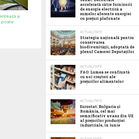
accelerată către furnizorii
de energie electrică a
sumelor aferente energiei
entează și
cu prețuri plafonate
e poate
ACTUALITATE
Strategia națională pentru
conservarea
biodiversității, adoptată de
plenul Camerei Deputaților
ACTUALITATE
FAO: Lumea se confruntă
cu noi creșteri ale
prețurilor alimentelor
ACTUALITATE
Eurostat: Bulgaria și
România, cel mai
semnificativ avans din UE
al prețurilor producției
industriale, în iunie
ACTUALITATE