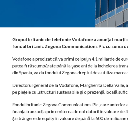
Grupul britanic de telefonie Vodafone a anunţat marţi c
fondul britanic Zegona Communications Plc cu suma de 
Vodafone a precizat că va primi cel puţin 4,1 miliarde de euro
putea fi răscumpărate până la şase ani de la încheierea tran
din Spania, va da fondului Zegona dreptul de a utiliza marca 
Directorul general de la Vodafone, Margherita Della Valle, a
pe pieţele cu „structuri sustenabile şi o prezenţă locală sufic
Fondul britanic Zegona Communications Plc, care anterior a 
finanţa tranzacţia prin emiterea de noi datorii în valoare de
şi strângere de equity în valoare de până la 600 de milioane 