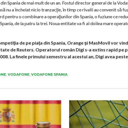
a din Spania de mai mult de un an. Fostul director general de la Vod
ă nu a încheiat nicio tranzacţie, în timp ce rivalii au convenit să f
ord pentru o combinare a operaţiunilor din Spania, o fuziune ce red
pania, de la patru la trei. Noua entitate va fi al doilea mare operat
 competiţia de pe piaţa din Spania, Orange şi MasMovil vor vin
citate de Reuters. Operatorul român Digi s-a extins rapid pe p
008. La finele primului semestru al acestui an, Digi avea peste
ONE
,
VODAFONE
,
VODAFONE SPANIA