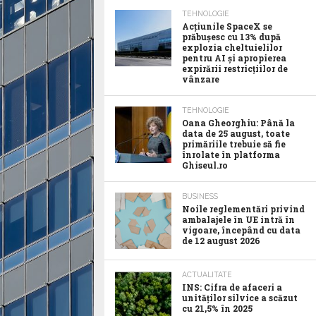
TEHNOLOGIE
Acţiunile SpaceX se
prăbuşesc cu 13% după
explozia cheltuielilor
pentru AI şi apropierea
expirării restricţiilor de
vânzare
TEHNOLOGIE
Oana Gheorghiu: Până la
data de 25 august, toate
primăriile trebuie să fie
înrolate în platforma
Ghiseul.ro
BUSINESS
Noile reglementări privind
ambalajele în UE intră în
vigoare, începând cu data
de 12 august 2026
ACTUALITATE
INS: Cifra de afaceri a
unităților silvice a scăzut
cu 21,5% în 2025