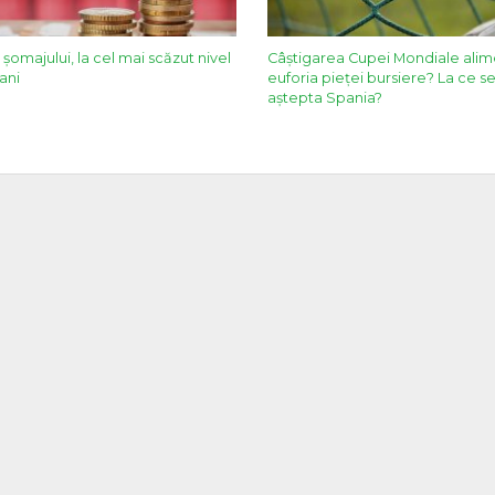
șomajului, la cel mai scăzut nivel
Câștigarea Cupei Mondiale alim
 ani
euforia pieței bursiere? La ce s
aștepta Spania?