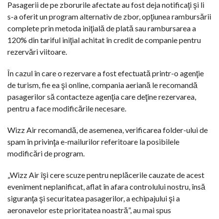
Pasagerii de pe zborurile afectate au fost deja notificaţi şi li
s-a oferit un program alternativ de zbor, opţiunea rambursării
complete prin metoda iniţială de plată sau rambursarea a
120% din tariful iniţial achitat în credit de companie pentru
rezervări viitoare.
În cazul în care o rezervare a fost efectuată printr-o agenţie
de turism, fie ea şi online, compania aeriană le recomandă
pasagerilor să contacteze agenţia care deţine rezervarea,
pentru a face modificările necesare.
Wizz Air recomandă, de asemenea, verificarea folder-ului de
spam în privinţa e-mailurilor referitoare la posibilele
modificări de program.
„Wizz Air îşi cere scuze pentru neplăcerile cauzate de acest
eveniment neplanificat, aflat în afara controlului nostru, însă
siguranţa şi securitatea pasagerilor, a echipajului şi a
aeronavelor este prioritatea noastră”, au mai spus