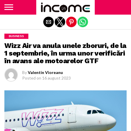
Exit mobile version
BUSINESS
Wizz Air va anula unele zboruri, de la
1 septembrie, în urma unor verificări
în avans ale motoarelor GTF
By
Valentin Vioreanu
Posted on
16 august 2023