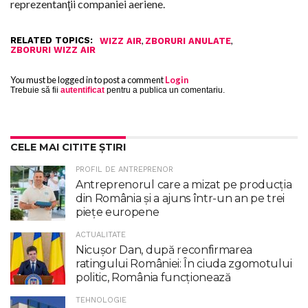
reprezentanţii companiei aeriene.
RELATED TOPICS:
,
,
WIZZ AIR
ZBORURI ANULATE
ZBORURI WIZZ AIR
You must be logged in to post a comment
Login
Trebuie să fii
autentificat
pentru a publica un comentariu.
CELE MAI CITITE ȘTIRI
PROFIL DE ANTREPRENOR
Antreprenorul care a mizat pe producția
din România și a ajuns într-un an pe trei
piețe europene
ACTUALITATE
Nicuşor Dan, după reconfirmarea
ratingului României: În ciuda zgomotului
politic, România funcţionează
TEHNOLOGIE