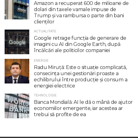
Amazon a recuperat 600 de milioane de
dolari din taxele vamale impuse de
Trump şi va rambursa o parte din bani
clienţilor
ACTUALITATE
Google retrage funcţia de generare de
imagini cu AI din Google Earth, după
încălcări ale politicilor companiei
ENERGIE
Radu Miruţă: Este o situaţie complicată,
consecinţa unei gestionări proaste a
echilibrului între producţie şi consum a
energiei electrice
TEHNOLOGIE
Banca Mondială: AI le dă o mână de ajutor
economiilor emergente, iar acestea ar
trebui să profite de ea