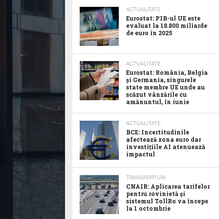
ACTUALITATE
Eurostat: PIB-ul UE este
evaluat la 18.800 miliarde
de euro în 2025
ACTUALITATE
Eurostat: România, Belgia
și Germania, singurele
state membre UE unde au
scăzut vânzările cu
amănuntul, în iunie
ACTUALITATE
BCE: Incertitudinile
afectează zona euro dar
investițiile AI atenuează
impactul
TRANSPORTURI
CNAIR: Aplicarea tarifelor
pentru rovinietă și
sistemul TollRo va începe
la 1 octombrie