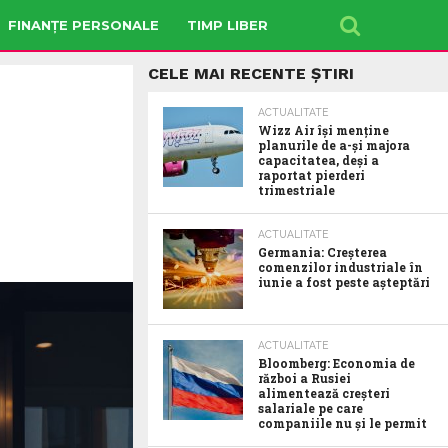
FINANȚE PERSONALE
TIMP LIBER
CELE MAI RECENTE ȘTIRI
ACTUALITATE
Wizz Air își menține
planurile de a-și majora
capacitatea, deși a
raportat pierderi
trimestriale
ACTUALITATE
Germania: Creșterea
comenzilor industriale în
iunie a fost peste așteptări
ACTUALITATE
Bloomberg: Economia de
război a Rusiei
alimentează creșteri
salariale pe care
companiile nu și le permit