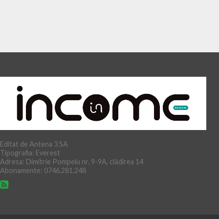
Editat de Antena 3 SA
Tipografia: Everest
Adresa: Dimitrie Pompeiu nr. 9-9A, clădirea 14
Abonamente: 0746.281.248