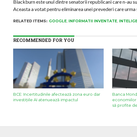
Blackburn este unul dintre senatorii republicani care n-au sus
Aceasta a votat pentru eliminarea unei prevederi care urma s
RELATED ITEMS:
GOOGLE
,
INFORMATII INVENTATE
,
INTELIG
RECOMMENDED FOR YOU
BCE: Incertitudinile afectează zona euro dar
Banca Mondia
investițiile AI atenuează impactul
economiilor 
să profite d