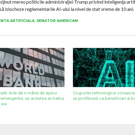
ţinut mereu politicile administraţiei Trump privind inteligenţa artif
ă blocheze reglementarile AI-ului la nivel de stat vreme de 10 ani.
ENTA ARTIFICIALA
,
SENATOR AMERICAN
lă: AI le dă o mână de ajutor
Grupurile tehnologice consacra
emergente, iar acestea ar trebui
se profilează ca beneficiari ai 
e ea