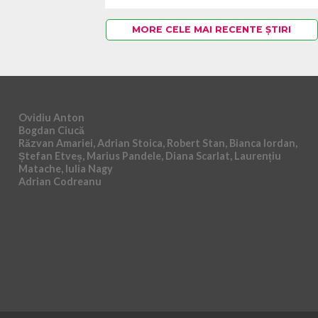
MORE CELE MAI RECENTE ȘTIRI
Ovidiu Anton
Bogdan Ciucă
Răzvan Amariei, Adrian Stoica, Robert Stan, Bianca Iordan,
Ștefan Etveș, Marius Pandele, Diana Scarlat, Laurențiu
Matache, Iulia Nagy
Adrian Codreanu