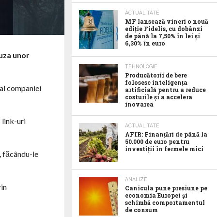
ACTUALITATE
MF lansează vineri o nouă
ediție Fidelis, cu dobânzi
de până la 7,50% în lei și
6,30% în euro
uza unor
TEHNOLOGIE
Producătorii de bere
folosesc inteligența
 al companiei
artificială pentru a reduce
costurile și a accelera
inovarea
link-uri
ACTUALITATE
AFIR: Finanțări de până la
50.000 de euro pentru
investiții în fermele mici
, făcându-le
ANALIZE
rin
Canicula pune presiune pe
economia Europei și
schimbă comportamentul
de consum