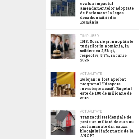
evalua impactul
amendamentelor adoptate
de Parlament la legea
decarbonizării din
România
TIMP LIBER
INS: Sosirile și înnoptările
turiștilor în România, în
scădere cu 2,5% și,
respectiv, 5,7%, în iunie
2026
ACTUALITATE
Bolojan: A fost aprobat
programul ‘Diaspora
investește acasă’. Bugetul
este de 100 de milioane de
euro
ACTUALITATE
Tranzacții rezidențiale de
peste un miliard de euro au
fost amânate din cauza
blocajului informatic de la
ANCPI