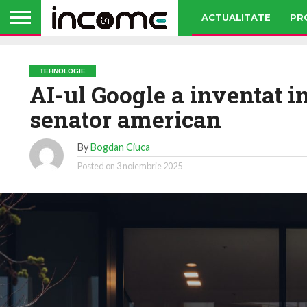
ACTUALITATE
PR
TEHNOLOGIE
AI-ul Google a inventat i
senator american
By
Bogdan Ciuca
Posted on
3 noiembrie 2025