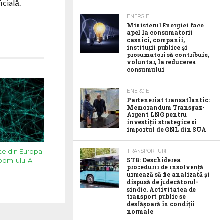
icială.
ENERGIE
Ministerul Energiei face
apel la consumatorii
casnici, companii,
instituții publice și
prosumatori să contribuie,
voluntar, la reducerea
consumului
ENERGIE
Parteneriat transatlantic:
Memorandum Transgaz-
Argent LNG pentru
investiții strategice și
importul de GNL din SUA
te din Europa
TRANSPORTURI
STB: Deschiderea
boom-ului AI
procedurii de insolvență
urmează să fie analizată și
dispusă de judecătorul-
sindic. Activitatea de
transport public se
desfășoară în condiții
normale