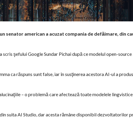
 un senator american a acuzat compania de defăimare, din ca
 scris şefului Google Sundar Pichai după ce modelul open-source
a ca răspuns sunt false, iar în susţinerea acestora AI-ul a produs 
lucinaţiile – o problemă care afectează toate modelele lingvistice
 suita AI Studio, dar acesta rămâne disponibil dezvoltatorilor p