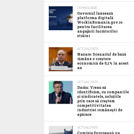
TEHNOLOGIE
Guvernul lansează
platforma digitală
WorkinRomania.gov.ro
pentru facilitarea
angajării lucrătorilor
străini
ACTUALITATE
Nazare: Scenariul de bază
rămâne o creștere
economică de 0,1% în acest
an
ACTUALITATE
Darău: Vreau să
identificăm, cu companiile
și sindicatele, soluțiile
prin care să creștem
competitivitatea
industriei românești de
apărare
ACTUALITATE
Comisia Europeană va