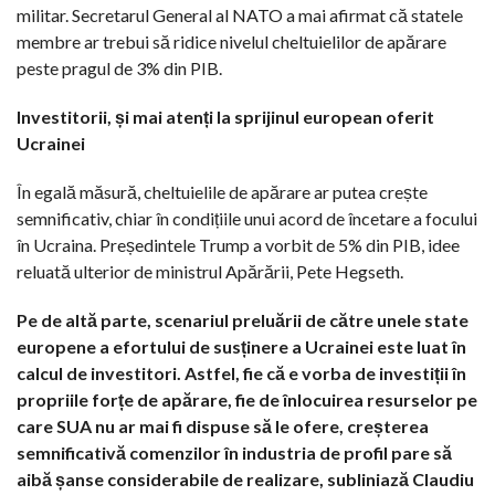
militar. Secretarul General al NATO a mai afirmat că statele
membre ar trebui să ridice nivelul cheltuielilor de apărare
peste pragul de 3% din PIB.
Investitorii, și mai atenți la sprijinul european oferit
Ucrainei
În egală măsură, cheltuielile de apărare ar putea crește
semnificativ, chiar în condițiile unui acord de încetare a focului
în Ucraina. Președintele Trump a vorbit de 5% din PIB, idee
reluată ulterior de ministrul Apărării, Pete Hegseth.
Pe de altă parte, scenariul preluării de către unele state
europene a efortului de susținere a Ucrainei este luat în
calcul de investitori. Astfel, fie că e vorba de investiții în
propriile forțe de apărare, fie de înlocuirea resurselor pe
care SUA nu ar mai fi dispuse să le ofere, creșterea
semnificativă comenzilor în industria de profil pare să
aibă șanse considerabile de realizare, subliniază Claudiu