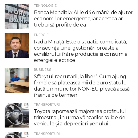
TEHNOLOGIE
Banca Mondială: AI le dă o mână de ajutor
economiilor emergente, iar acestea ar
trebui să profite de ea
ENERGIE
Radu Miruţă: Este o situaţie complicată,
consecinţa unei gestionări proaste a
echilibrului între producţie şi consum a
energiei electrice
BUSINESS
Sfârșitul recrutării „la liber”. Cum ajung
firmele să plătească mii de euro statului
dacă un muncitor NON-EU pleacă acasă
înainte de termen
TRANSPORTURI
Toyota raportează majorarea profitului
trimestrial, în urma vânzărilor solide de
vehicule și a deprecierii yenului
TRANSPORTURI