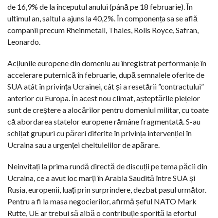
de 16,9% de la începutul anului (până pe 18 februarie). În
ultimul an, saltul a ajuns la 40,2%. În componența sa se află
companii precum Rheinmetall, Thales, Rolls Royce, Safran,
Leonardo.
Acțiunile europene din domeniu au înregistrat performanțe în
accelerare puternică în februarie, după semnalele oferite de
SUA atât în privința Ucrainei, cât și a resetării ”contractului”
anterior cu Europa. În acest nou climat, așteptările piețelor
sunt de creștere a alocărilor pentru domeniul militar, cu toate
că abordarea statelor europene rămâne fragmentată. S-au
schițat grupuri cu păreri diferite în privința intervenției în
Ucraina sau a urgenței cheltuielilor de apărare.
Neinvitați la prima rundă directă de discuții pe tema păcii din
Ucraina, ce a avut loc marți în Arabia Saudită între SUA și
Rusia, europenii, luați prin surprindere, dezbat pasul următor.
Pentru a fi la masa negocierilor, afirmă șeful NATO Mark
Rutte, UE ar trebui să aibă o contribuție sporită la efortul