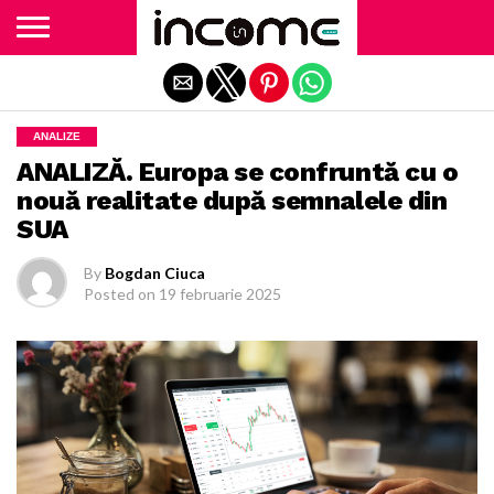
Exit mobile version
ANALIZE
ANALIZĂ. Europa se confruntă cu o
nouă realitate după semnalele din
SUA
By
Bogdan Ciuca
Posted on
19 februarie 2025