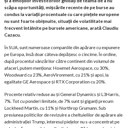
și a emoțiilor investitorilor ghidați de teama de a nu
scăpa oportunități, mișcările recente de pe burse au
condus la variații procentuale cu care piețele europene
nu sunt foarte obișnuite, situații de volatilitate mai
frecvent întâlnite pe bursele americane, arată Claudiu
Cazacu.
În SUA, sunt numeroase companiile din apărare cu expunere
pe Europa, însă doar câteva depășesc o cincime. În ordine,
după procentul vânzărilor către continent din volumul de
afaceri, putem menționa: Howmet Aerospace, cu 30%,
Woodward cu 23%, AeroVironment, cu 21% și apoi, la
egalitate GE Aerospace și RTX Corporation cu 20%.
Procente relativ reduse au și General Dynamics și L3Harris,
7%. Tot cu ponderi limitate, de 7% sunt și giganți precum
Lockheed Martin, cu 11% și Northrop Grumann. Sub
presiunea politicilor de revizuire a cheltuielilor de apărare ale
administrației Trump, interesul piețelor nu s-a concentrat pe