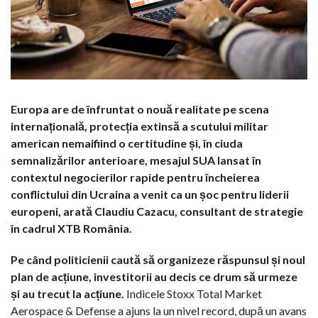
Europa are de înfruntat o nouă realitate pe scena
internațională, protecția extinsă a scutului militar
american nemaifiind o certitudine și, în ciuda
semnalizărilor anterioare, mesajul SUA lansat în
contextul negocierilor rapide pentru încheierea
conflictului din Ucraina a venit ca un șoc pentru liderii
europeni, arată Claudiu Cazacu, consultant de strategie
în cadrul XTB România.
Pe când politicienii caută să organizeze răspunsul și noul
plan de acțiune, investitorii au decis ce drum să urmeze
și au trecut la acțiune.
Indicele Stoxx Total Market
Aerospace & Defense a ajuns la un nivel record, după un avans