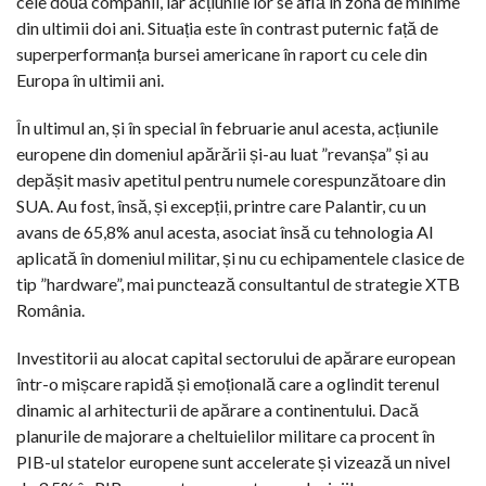
cele două companii, iar acțiunile lor se află în zona de minime
din ultimii doi ani. Situația este în contrast puternic față de
superperformanța bursei americane în raport cu cele din
Europa în ultimii ani.
În ultimul an, și în special în februarie anul acesta, acțiunile
europene din domeniul apărării și-au luat ”revanșa” și au
depășit masiv apetitul pentru numele corespunzătoare din
SUA. Au fost, însă, și excepții, printre care Palantir, cu un
avans de 65,8% anul acesta, asociat însă cu tehnologia AI
aplicată în domeniul militar, și nu cu echipamentele clasice de
tip ”hardware”, mai punctează consultantul de strategie XTB
România.
Investitorii au alocat capital sectorului de apărare european
într-o mișcare rapidă și emoțională care a oglindit terenul
dinamic al arhitecturii de apărare a continentului. Dacă
planurile de majorare a cheltuielilor militare ca procent în
PIB-ul statelor europene sunt accelerate și vizează un nivel