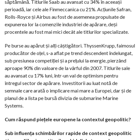
săptămână. Titlurile Saab au avansat cu 34% în aceeași
perioadă, iar cele ale Finmeccanica cu 21%. Acțiunile Safran,
Rolls-Royce și Airbus au fost de asemenea propulsate de
expunerea lor la comenzile industriei de apărare, deși
procentele au fost mai mici decât ale titlurilor specializate.
Pe burse au apărut și alți câștigători. ThyssenKrupp, faimosul
producător de oțel, s-a aflat pe trend descendent îndelungat,
sub presiunea competiției și a prețului la energie, pierzând
aproape 90% din valoare de la vârful din 2007. Titlurile sale
au avansat cu 17% luni, într-un val de optimism pentru
întregul sector de apărare. Investitorii au luat notă de
semnale care arată o implicare mai mare a Europei, dar și de
planul de a lista pe bursă divizia de submarine Marine
Systems.
Cum răspund piețele europene la contextul geopolitic?
Sub influența schimbărilor rapide de context geopolitic