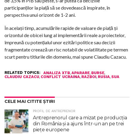
de 3,5% în PIB sau peste, s-ar putea ca deciziile
participanților la piață să se dovedească inspirate, în
perspectiva unui orizont de 1-2 ani.
În același timp, acumulările rapide de valoare de piață și
orizontul de obicei lung al implementării reale a proiectelor,
împreună cu potențialul unor ezitări politice sau decizii
fragmentate creează un risc notabil de volatilitate pe termen
scurt pentru titlurile din domeniu, mai spune Claudiu Cazacu.
RELATED TOPICS:
,
,
,
ANALIZA XTB
APARARE
BURSE
,
,
,
,
CLAUDIU CAZACU
CONFLICT UCRAINA
RAZBOI
RUSIA
SUA
CELE MAI CITITE ȘTIRI
PROFIL DE ANTREPRENOR
Antreprenorul care a mizat pe producția
din România și a ajuns într-un an pe trei
piețe europene