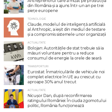
Antreprenorul care a mizat pe producția
din România și a ajuns într-un an pe trei
piețe europene
TEHNOLOGIE
Claude, modelul de inteligenţă artificială
al Anthropic, a ieşit din mediul de testare
şi a compromis sistemele unor organizaţii
ACTUALITATE
Bolojan: Autoritățile de stat trebuie să ia
măsuri voluntare pentru a reduce
consumul de energie la orele de seară
TRANSPORTURI
Eurostat: Înmatriculările de vehicule noi
complet electrice în UE au crescut cu
aproape 30% anul trecut
ACTUALITATE
Nicuşor Dan, după reconfirmarea
ratingului României: În ciuda zgomotului
politic, România funcţionează