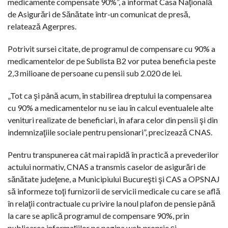
medicamente compensate 90%”, a informat Casa Naţională
de Asigurări de Sănătate într-un comunicat de presă,
relatează Agerpres.
Potrivit sursei citate, de programul de compensare cu 90% a
medicamentelor de pe Sublista B2 vor putea beneficia peste
2,3 milioane de persoane cu pensii sub 2.020 de lei.
„Tot ca şi până acum, în stabilirea dreptului la compensarea
cu 90% a medicamentelor nu se iau în calcul eventualele alte
venituri realizate de beneficiari, în afara celor din pensii şi din
indemnizaţiile sociale pentru pensionari”, precizează CNAS.
Pentru transpunerea cât mai rapidă în practică a prevederilor
actului normativ, CNAS a transmis caselor de asigurări de
sănătate judeţene, a Municipiului Bucureşti şi CAS a OPSNAJ
să informeze toţi furnizorii de servicii medicale cu care se află
în relaţii contractuale cu privire la noul plafon de pensie până
la care se aplică programul de compensare 90%, prin
publicarea informaţiilor pe pagina web proprie şi