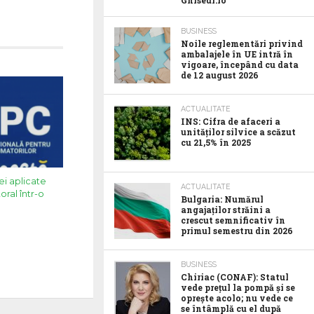
Ghiseul.ro
BUSINESS
Noile reglementări privind
ambalajele în UE intră în
vigoare, începând cu data
de 12 august 2026
ACTUALITATE
INS: Cifra de afaceri a
unităților silvice a scăzut
cu 21,5% în 2025
ei aplicate
ACTUALITATE
oral într-o
Bulgaria: Numărul
angajaților străini a
crescut semnificativ în
primul semestru din 2026
BUSINESS
Chiriac (CONAF): Statul
vede prețul la pompă și se
oprește acolo; nu vede ce
se întâmplă cu el după