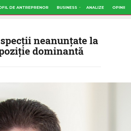
OFIL DE ANTREPRENOR
BUSINESS
ANALIZE
OPINII
specții neanunțate la
 poziţie dominantă