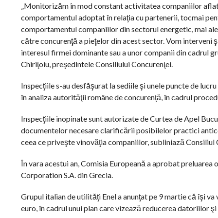
„Monitorizăm în mod constant activitatea companiilor aflate
comportamentul adoptat în relaţia cu partenerii, tocmai pent
comportamentul companiilor din sectorul energetic, mai ales 
către concurenţă a pieţelor din acest sector. Vom interveni ş
interesul firmei dominante sau a unor companii din cadrul g
Chiriţoiu, preşedintele Consiliului Concurenţei.
Inspecţiile s-au desfăşurat la sediile şi unele puncte de luc
în analiza autorităţii române de concurenţă, în cadrul procedu
Inspecţiile inopinate sunt autorizate de Curtea de Apel Bucure
documentelor necesare clarificării posibilelor practici anti
ceea ce priveşte vinovăţia companiilor, subliniază Consiliul
În vara acestui an, Comisia Europeană a aprobat preluarea o
Corporation S.A. din Grecia.
Grupul italian de utilităţi Enel a anunţat pe 9 martie că îşi
euro, în cadrul unui plan care vizează reducerea datoriilor şi