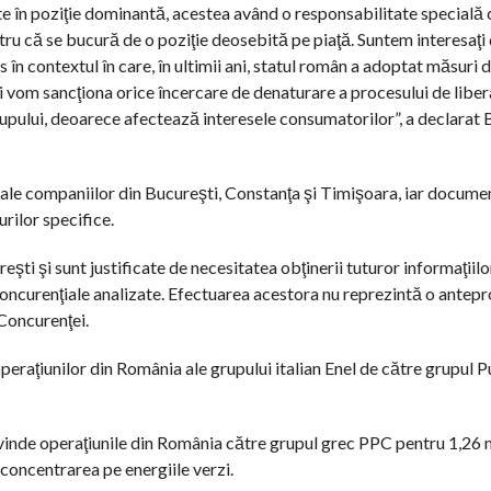
 în poziţie dominantă, acestea având o responsabilitate specială c
ru că se bucură de o poziţie deosebită pe piaţă. Suntem interesaţi
în contextul în care, în ultimii ani, statul român a adoptat măsuri 
i vom sancţiona orice încercare de denaturare a procesului de libera
rupului, deoarece afectează interesele consumatorilor”, a declarat
ru ale companiilor din Bucureşti, Constanţa şi Timişoara, iar docume
rilor specifice.
şti şi sunt justificate de necesitatea obţinerii tuturor informaţiilo
concurenţiale analizate. Efectuarea acestora nu reprezintă o antepr
 Concurenţei.
peraţiunilor din România ale grupului italian Enel de către grupul 
 va vinde operaţiunile din România către grupul grec PPC pentru 1,26 
 concentrarea pe energiile verzi.