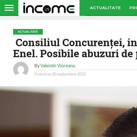
ACTUALITATE
PR
ACTUALITATE
Consiliul Concurenţei, in
Enel. Posibile abuzuri de
By
Valentin Vioreanu
Posted on
20 septembrie 2023