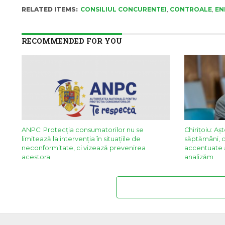
RELATED ITEMS:
CONSILIUL CONCURENTEI
,
CONTROALE
,
EN
RECOMMENDED FOR YOU
ANPC: Protecția consumatorilor nu se
Chirițoiu: A
limitează la intervenția în situațiile de
săptămâni, c
neconformitate, ci vizează prevenirea
accentuate a
acestora
analizăm