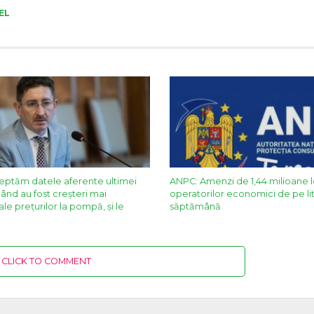
EL
șteptăm datele aferente ultimei
ANPC: Amenzi de 1,44 milioane l
ând au fost creșteri mai
operatorilor economici de pe lit
le prețurilor la pompă, și le
săptămână
CLICK TO COMMENT