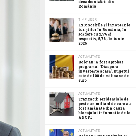
decarbonizării din
România
TIMP LIBER
INS: Sosirile și înnoptările
turiștilor în România, în
scădere cu 2,5% și,
respectiv, 5,7%, în iunie
2026
ACTUALITATE
Bolojan: A fost aprobat
programul ‘Diaspora
investește acasă’. Bugetul
este de 100 de milioane de
euro
ACTUALITATE
Tranzacții rezidențiale de
peste un miliard de euro au
fost amânate din cauza
blocajului informatic de la
ANCPI
ACTUALITATE