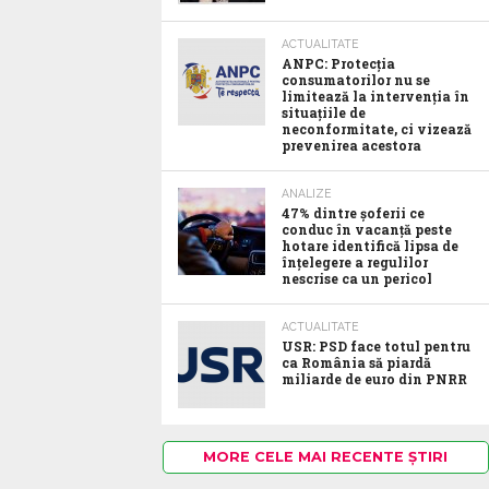
ACTUALITATE
ANPC: Protecția
consumatorilor nu se
limitează la intervenția în
situațiile de
neconformitate, ci vizează
prevenirea acestora
ANALIZE
47% dintre șoferii ce
conduc în vacanță peste
hotare identifică lipsa de
înțelegere a regulilor
nescrise ca un pericol
ACTUALITATE
USR: PSD face totul pentru
ca România să piardă
miliarde de euro din PNRR
MORE CELE MAI RECENTE ȘTIRI