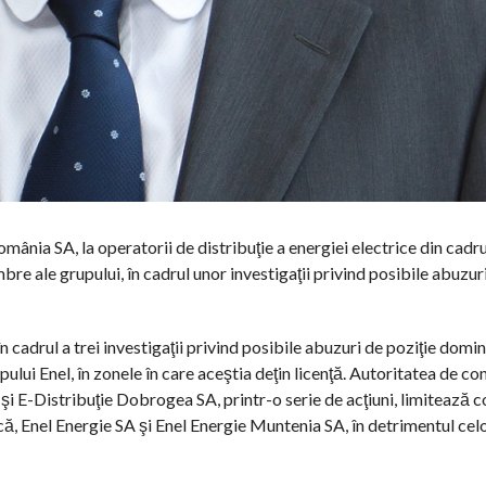
omânia SA, la operatorii de distribuţie a energiei electrice din cadr
bre ale grupului, în cadrul unor investigaţii privind posibile abuzuri
 în cadrul a trei investigaţii privind posibile abuzuri de poziţie domi
pului Enel, în zonele în care aceştia deţin licenţă. Autoritatea de c
şi E-Distribuţie Dobrogea SA, printr-o serie de acţiuni, limitează 
ică, Enel Energie SA şi Enel Energie Muntenia SA, în detrimentul celo