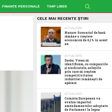
FINANȚE PERSONALE
TIMP LIBER
CELE MAI RECENTE ȘTIRI
ACTUALITATE
Nazare: Scenariul de bază
rămâne o creștere
economică de 0,1% în acest
an
ACTUALITATE
Darău: Vreau să
identificăm, cu companiile
și sindicatele, soluțiile
prin care să creștem
competitivitatea
industriei românești de
apărare
ACTUALITATE
Comisia Europeană va
evalua impactul
amendamentelor adoptate
de Parlament la legea