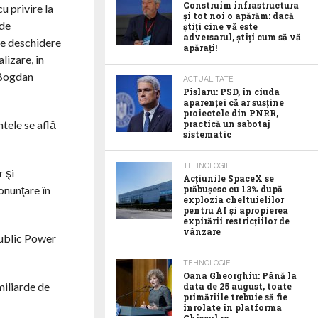
Construim infrastructura
u privire la
și tot noi o apărăm: dacă
 de
știți cine vă este
adversarul, știți cum să vă
de deschidere
apărați!
lizare, în
 Bogdan
ACTUALITATE
Pîslaru: PSD, în ciuda
aparenței că ar susține
proiectele din PNRR,
ntele se află
practică un sabotaj
sistematic
TEHNOLOGIE
r şi
Acţiunile SpaceX se
onunţare în
prăbuşesc cu 13% după
explozia cheltuielilor
pentru AI şi apropierea
expirării restricţiilor de
vânzare
Public Power
TEHNOLOGIE
Oana Gheorghiu: Până la
miliarde de
data de 25 august, toate
primăriile trebuie să fie
înrolate în platforma