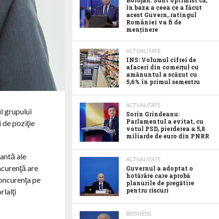
Bolojan: Sunt optimist că,
în baza a ceea ce a făcut
acest Guvern, ratingul
României va fi de
menținere
ACTUALITATE
INS: Volumul cifrei de
afaceri din comerțul cu
amănuntul a scăzut cu
5,6% în primul semestru
ACTUALITATE
ul grupului
Sorin Grindeanu:
Parlamentul a evitat, cu
 de poziţie
votul PSD, pierderea a 5,8
miliarde de euro din PNRR
nantă ale
ACTUALITATE
oncurenţă are
Guvernul a adoptat o
hotărâre care aprobă
concurenţa pe
planurile de pregătire
pentru riscuri
rlalţi
BUSINESS