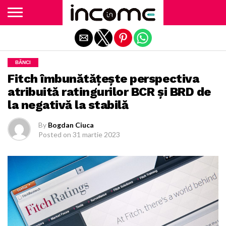
Exit mobile version
BĂNCI
Fitch îmbunătăţeşte perspectiva
atribuită ratingurilor BCR şi BRD de
la negativă la stabilă
By
Bogdan Ciuca
Posted on
31 martie 2023