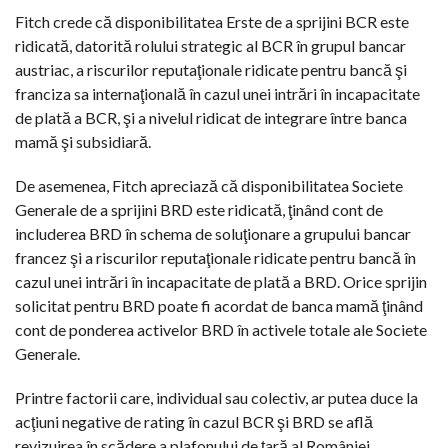
Fitch crede că disponibilitatea Erste de a sprijini BCR este
ridicată, datorită rolului strategic al BCR în grupul bancar
austriac, a riscurilor reputaţionale ridicate pentru bancă şi
franciza sa internaţională în cazul unei intrări în incapacitate
de plată a BCR, şi a nivelul ridicat de integrare între banca
mamă şi subsidiară.
De asemenea, Fitch apreciază că disponibilitatea Societe
Generale de a sprijini BRD este ridicată, ţinând cont de
includerea BRD în schema de soluţionare a grupului bancar
francez şi a riscurilor reputaţionale ridicate pentru bancă în
cazul unei intrări în incapacitate de plată a BRD. Orice sprijin
solicitat pentru BRD poate fi acordat de banca mamă ţinând
cont de ponderea activelor BRD în activele totale ale Societe
Generale.
Printre factorii care, individual sau colectiv, ar putea duce la
acţiuni negative de rating în cazul BCR şi BRD se află
revizuirea în scădere a plafonului de ţară al României,