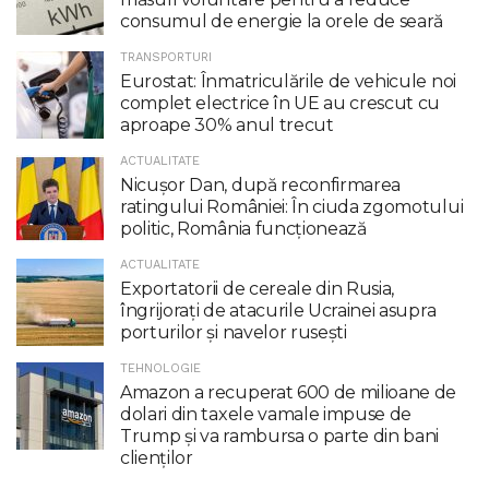
consumul de energie la orele de seară
TRANSPORTURI
Eurostat: Înmatriculările de vehicule noi
complet electrice în UE au crescut cu
aproape 30% anul trecut
ACTUALITATE
Nicuşor Dan, după reconfirmarea
ratingului României: În ciuda zgomotului
politic, România funcţionează
ACTUALITATE
Exportatorii de cereale din Rusia,
îngrijorați de atacurile Ucrainei asupra
porturilor și navelor rusești
TEHNOLOGIE
Amazon a recuperat 600 de milioane de
dolari din taxele vamale impuse de
Trump şi va rambursa o parte din bani
clienţilor