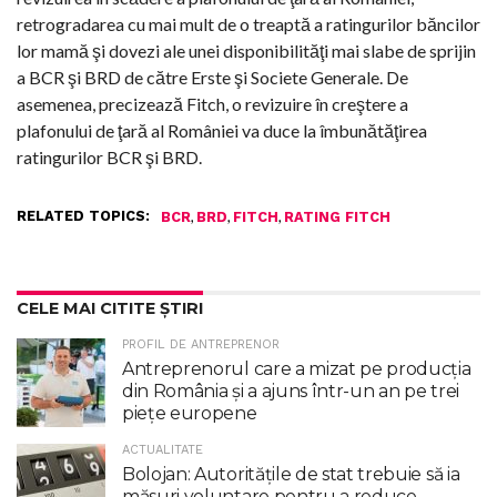
retrogradarea cu mai mult de o treaptă a ratingurilor băncilor
lor mamă şi dovezi ale unei disponibilităţi mai slabe de sprijin
a BCR şi BRD de către Erste şi Societe Generale. De
asemenea, precizează Fitch, o revizuire în creştere a
plafonului de ţară al României va duce la îmbunătăţirea
ratingurilor BCR şi BRD.
RELATED TOPICS:
,
,
,
BCR
BRD
FITCH
RATING FITCH
CELE MAI CITITE ȘTIRI
PROFIL DE ANTREPRENOR
Antreprenorul care a mizat pe producția
din România și a ajuns într-un an pe trei
piețe europene
ACTUALITATE
Bolojan: Autoritățile de stat trebuie să ia
măsuri voluntare pentru a reduce