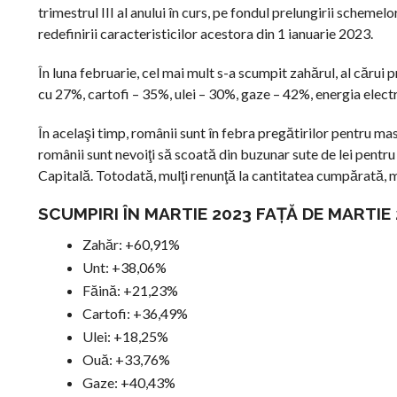
trimestrul III al anului în curs, pe fondul prelungirii scheme
redefinirii caracteristicilor acestora din 1 ianuarie 2023.
În luna februarie, cel mai mult s-a scumpit zahărul, al cărui
cu 27%, cartofi – 35%, ulei – 30%, gaze – 42%, energia electr
În acelaşi timp, românii sunt în febra pregătirilor pentru mas
românii sunt nevoiţi să scoată din buzunar sute de lei pentr
Capitală. Totodată, mulţi renunţă la cantitatea cumpărată, m
SCUMPIRI ÎN MARTIE 2023 FAŢĂ DE MARTIE
Zahăr: +60,91%
Unt: +38,06%
Făină: +21,23%
Cartofi: +36,49%
Ulei: +18,25%
Ouă: +33,76%
Gaze: +40,43%