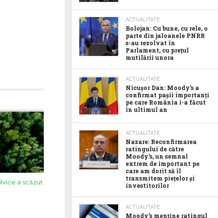
ACTUALITATE
Bolojan: Cu bune, cu rele, o
parte din jaloanele PNRR
s-au rezolvat în
Parlament, cu prețul
mutilării unora
ACTUALITATE
Nicușor Dan: Moody’s a
confirmat pașii importanți
pe care România i-a făcut
în ultimul an
ACTUALITATE
Nazare: Reconfirmarea
ratingului de către
Moody’s, un semnal
extrem de important pe
care am dorit să îl
transmitem piețelor și
silvice a scăzut
investitorilor
ACTUALITATE
Moody’s menține ratingul