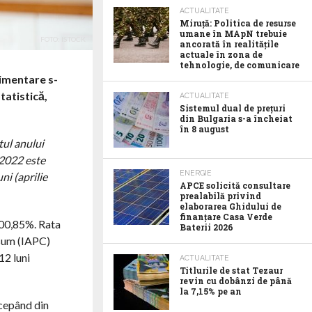
ACTUALITATE
Miruță: Politica de resurse
umane în MApN trebuie
FOTO: ISTOCK
ancorată în realitățile
actuale în zona de
tehnologie, de comunicare
limentare s-
tatistică,
ACTUALITATE
Sistemul dual de prețuri
din Bulgaria s-a încheiat
în 8 august
tul anului
 2022 este
ENERGIE
ni (aprilie
APCE solicită consultare
prealabilă privind
elaborarea Ghidului de
finanțare Casa Verde
 100,85%. Rata
Baterii 2026
nsum (IAPC)
12 luni
ACTUALITATE
Titlurile de stat Tezaur
revin cu dobânzi de până
la 7,15% pe an
ncepând din