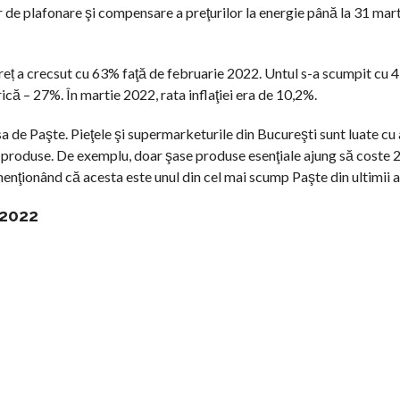
lor de plafonare şi compensare a preţurilor la energie până la 31 mart
 preț a crecsut cu 63% faţă de februarie 2022. Untul s-a scumpit cu 
ică – 27%. În martie 2022, rata inflaţiei era de 10,2%.
a de Paşte. Pieţele şi supermarketurile din Bucureşti sunt luate cu a
u produse. De exemplu, doar şase produse esenţiale ajung să coste 26
enţionând că acesta este unul din cel mai scump Paşte din ultimii a
 2022