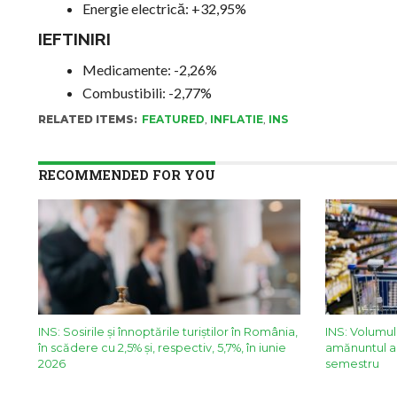
Energie electrică: +32,95%
IEFTINIRI
Medicamente: -2,26%
Combustibili: -2,77%
RELATED ITEMS:
FEATURED
,
INFLATIE
,
INS
RECOMMENDED FOR YOU
INS: Sosirile și înnoptările turiștilor în România,
INS: Volumul
în scădere cu 2,5% și, respectiv, 5,7%, în iunie
amănuntul a 
2026
semestru