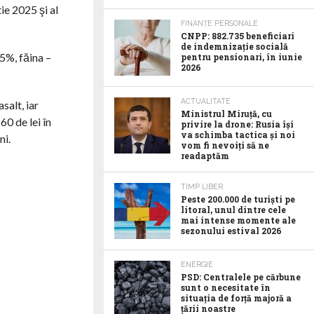
ie 2025 şi al
FINANȚE PERSONALE
CNPP: 882.735 beneficiari
de indemnizație socială
45%, făina –
pentru pensionari, în iunie
2026
ACTUALITATE
salt, iar
Ministrul Miruță, cu
0 de lei în
privire la drone: Rusia își
va schimba tactica și noi
ni.
vom fi nevoiți să ne
readaptăm
TIMP LIBER
Peste 200.000 de turiști pe
litoral, unul dintre cele
mai intense momente ale
sezonului estival 2026
ENERGIE
PSD: Centralele pe cărbune
sunt o necesitate în
situația de forță majoră a
țării noastre