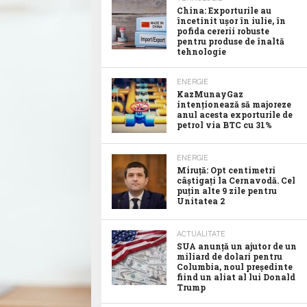
China: Exporturile au
încetinit ușor în iulie, în
pofida cererii robuste
pentru produse de înaltă
tehnologie
ENERGIE
KazMunayGaz
intenționează să majoreze
anul acesta exporturile de
petrol via BTC cu 31%
ENERGIE
Miruță: Opt centimetri
câștigați la Cernavodă. Cel
puțin alte 9 zile pentru
Unitatea 2
ACTUALITATE
SUA anunţă un ajutor de un
miliard de dolari pentru
Columbia, noul preşedinte
fiind un aliat al lui Donald
Trump