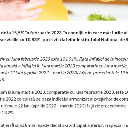
 de la 15,5% în februarie 2023, în condiţiile în care mărfurile a
rviciile cu 10,83%, potrivit datelor Institutului Naţional de S
v cu luna februarie 2023 este 101,01%. Rata inflaţiei de la începu
 anuală a inflaţiei în luna martie 2023 comparativ cu luna martie
ele 12 luni (aprilie 2022 – martie 2023) faţă de precedentele 12 lu
NS.
consum în luna martie 2023, comparativ cu luna februarie 2023, este
rtie 2022 calculată pe baza indicelui armonizat al preţurilor de co
ultimele 12 luni (aprilie 2022 – martie 2023) faţă de precedentele 
e 13,2%.
aţiei să scadă mai repede decât s-a anticipat anterior, în special î