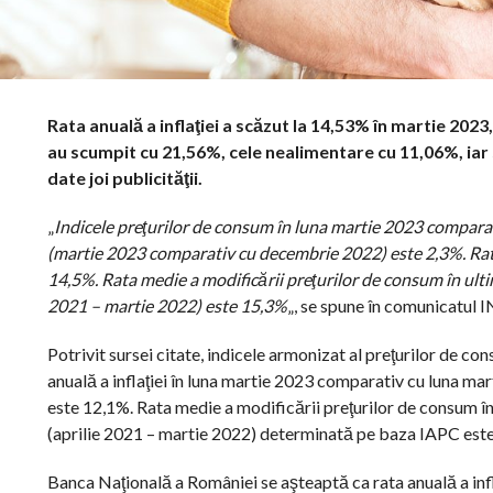
Rata anuală a inflaţiei a scăzut la 14,53% în martie 2023,
au scumpit cu 21,56%, cele nealimentare cu 11,06%, iar se
date joi publicităţii.
„
Indicele preţurilor de consum în luna martie 2023 comparati
(martie 2023 comparativ cu decembrie 2022) este 2,3%. Rata
14,5%. Rata medie a modificării preţurilor de consum în ultim
2021 – martie 2022) este 15,3%
„, se spune în comunicatul I
Potrivit sursei citate, indicele armonizat al preţurilor de 
anuală a inflaţiei în luna martie 2023 comparativ cu luna ma
este 12,1%. Rata medie a modificării preţurilor de consum în 
(aprilie 2021 – martie 2022) determinată pe baza IAPC est
Banca Naţională a României se aşteaptă ca rata anuală a infl