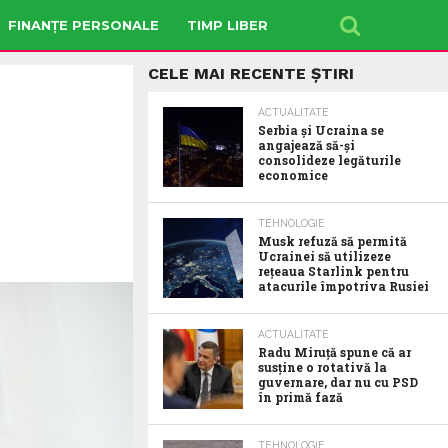
FINANȚE PERSONALE
TIMP LIBER
CELE MAI RECENTE ȘTIRI
ACTUALITATE
Serbia şi Ucraina se
angajează să-şi
consolideze legăturile
economice
TEHNOLOGIE
Musk refuză să permită
Ucrainei să utilizeze
reţeaua Starlink pentru
atacurile împotriva Rusiei
ACTUALITATE
Radu Miruţă spune că ar
susţine o rotativă la
guvernare, dar nu cu PSD
în primă fază
TEHNOLOGIE