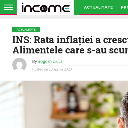
ACTUALITATE
PR
ACTUALITATE
INS: Rata inflaţiei a cres
Alimentele care s-au scu
By
Bogdan Ciuca
Posted on
13 aprilie 2023