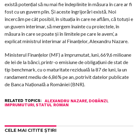
există potențial să nu mai fie îndeplinite în măsura în care ar fi
fost cu un guvern plin. Și aceste îngrijorări există. Noi
încercăm pe cât posibil, în situația în care ne aflăm, că totuși e
un guvern interimar, să mergem înainte cu proiectele, în
măsura în care se poate și în limitele pe care le avem’, a
explicat ministrul interimar al Finanțelor, Alexandru Nazare.
Ministerul Finanțelor (MF) a împrumutat, luni, 669,6 milioane
de lei de la bănci, printr-o emisiune de obligațiuni de stat de
tip benchmark, cu o maturitate reziduală la 87 de luni, la un
randament mediu de 6,86% pe an, potrivit datelor publicate
de Banca Națională a României (BNR).
RELATED TOPICS:
,
,
ALEXANDRU NAZARE
DOBÂNZI
,
IMPRUMUTURI
STATUL ROMAN
CELE MAI CITITE ȘTIRI