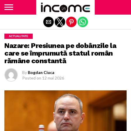
Exit mobile version
ACTUALITATE
Nazare: Presiunea pe dobânzile la
care se împrumută statul român
rămâne constantă
By
Bogdan Ciuca
Posted on
12 mai 2026