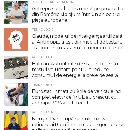
PROFIL DE ANTREPRENOR
Antreprenorul care a mizat pe producția
din România și a ajuns într-un an pe trei
piețe europene
TEHNOLOGIE
Claude, modelul de inteligenţă artificială
al Anthropic, a ieşit din mediul de testare
şi a compromis sistemele unor organizaţii
ACTUALITATE
Bolojan: Autoritățile de stat trebuie să ia
măsuri voluntare pentru a reduce
consumul de energie la orele de seară
TRANSPORTURI
Eurostat: Înmatriculările de vehicule noi
complet electrice în UE au crescut cu
aproape 30% anul trecut
ACTUALITATE
Nicuşor Dan, după reconfirmarea
ratingului României: În ciuda zgomotului