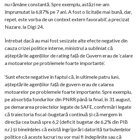
nu rămâne constantă. Spre exemplu, astăzi ne-am
împrumutat la 6,87% pe 7 ani. A fost o licitație mai bună, dar,
repet, este vorba de un context extern favorabil’, a precizat
Nazare, la Digi 24.
Întrebat dacă au mai fost sesizate alte efecte negative din
cauza crizei politice interne, ministrul a subliniat că
așteptările agențiilor de rating față de Guvern erau de ‘calare
a motoarelor pe problemele foarte importante’.
‘Sunt efecte negative în faptul că, în ultimele patru luni,
așteptările agențiilor față de guvern erau de calarea
motoarelor pe problemele foarte importante. Spre exemplu,
pe absorbția fondurilor din PNRR până la final, în 31 august,
pe demararea proiectelor legate de SAFE, confirmări legate
că traiectoria fiscal-bugetară continuă și că mergem în
direcția cea bună spre 6,2 (deficit bugetar de 6,2% din PIB
n.r.) și bineînțeles că există îngrijorări datorită turbulențelor
politice că aceste lucruri nu vor mai fi îndeplinite sau că