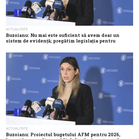
ACTUALITATE
Buzoianu: Nu mai este suficient să avem doar un
sistem de evidență; pregătim legislația pentru
SUMAL 3.0
Ministerul Mediului, Apelor și Pădurilor (MMAP) a pus în
transparență proiectul de Hotărâre de Guvern privind noile
norme referitoare la proveniența lemnului,...
ACTUALITATE
Buzoianu: Proiectul bugetului AFM pentru 2026,