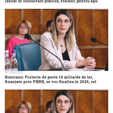
lansat în consultare publică; fonduri pentru apă-
canal, baterii și Rabla
Proiectul de hotărâre privind aprobarea bugetului Administrației
Fondului pentru Mediu (AFM) pentru anul 2026 a fost lansat în
consultare publică, a anunțat...
ACTUALITATE
Buzoianu: Proiecte de peste 10 miliarde de lei,
finanțate prin PNRR, se vor finaliza în 2026, cel
târziu anul viitor
Șapte milioane de români vor fi deserviți de cele peste 2.232 de
proiecte, în valoare de zece miliarde de lei, ce urmează...