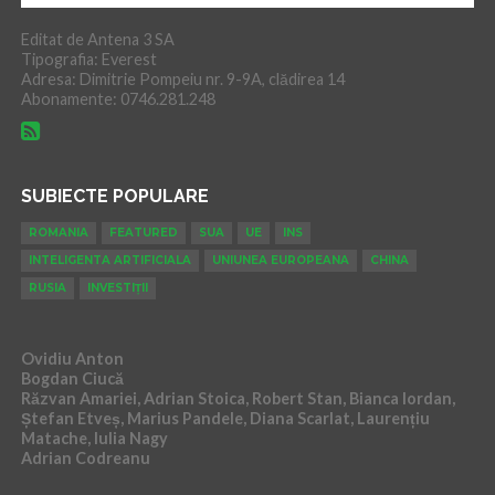
Editat de Antena 3 SA
Tipografia: Everest
Adresa: Dimitrie Pompeiu nr. 9-9A, clădirea 14
Abonamente: 0746.281.248
SUBIECTE POPULARE
ROMANIA
FEATURED
SUA
UE
INS
INTELIGENTA ARTIFICIALA
UNIUNEA EUROPEANA
CHINA
RUSIA
INVESTIȚII
Ovidiu Anton
Bogdan Ciucă
Răzvan Amariei, Adrian Stoica, Robert Stan, Bianca Iordan,
Ștefan Etveș, Marius Pandele, Diana Scarlat, Laurențiu
Matache, Iulia Nagy
Adrian Codreanu