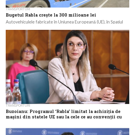
TRANSPORTURI
Bugetul Rabla crește la 300 milioane lei
Autovehiculele fabricate în Uniunea Europeană (UE), în Spațiul
Economic European (SEE) sau în state parte la Tratatul
mediteranean vor fi eligibile în...
TRANSPORTURI
Buzoianu: Programul ‘Rabla’ limitat la achiziția de
mașini din statele UE sau la cele ce au convenții cu
UE,poate îndeplini condițiile
Perspectiva ca un program tip ‘Rabla’ să poată să fie limitat la
statele din Uniunea Europeană și la cele care au convenții...