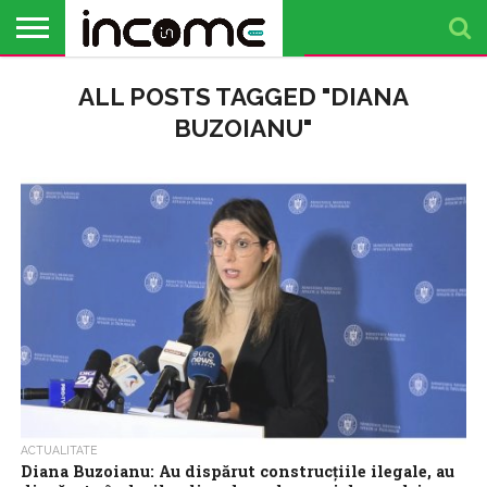
ACTUALITATE
ALL POSTS TAGGED "DIANA
PROFIL DE
BUSINESS
ANALIZE
OPINII
FINANȚE
TIMP
ANTREPRENOR
PERSONALE
LIBER
BUZOIANU"
ACTUALITATE
Diana Buzoianu: Au dispărut construcţiile ilegale, au