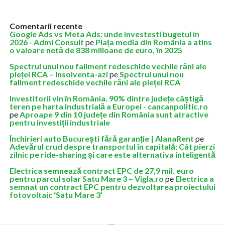
Comentarii recente
Google Ads vs Meta Ads: unde investesti bugetul in
2026 - Admi Consult
pe
Piața media din România a atins
o valoare netă de 838 milioane de euro, în 2025
Spectrul unui nou faliment redeschide vechile răni ale
pieței RCA – Insolventa-azi
pe
Spectrul unui nou
faliment redeschide vechile răni ale pieței RCA
Investitorii vin în România. 90% dintre județe câștigă
teren pe harta industrială a Europei - cancanpolitic.ro
pe
Aproape 9 din 10 județe din România sunt atractive
pentru investiții industriale
Închirieri auto București fără garanție | AlanaRent
pe
Adevărul crud despre transportul în capitală: Cât pierzi
zilnic pe ride-sharing și care este alternativa inteligentă
Electrica semnează contract EPC de 27,9 mil. euro
pentru parcul solar Satu Mare 3 – Vigla.ro
pe
Electrica a
semnat un contract EPC pentru dezvoltarea proiectului
fotovoltaic ‘Satu Mare 3’