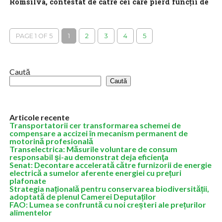
Romsilva, contestat de către cei care pierd funcții de
conducere
Oameni care au tratat Romsilva ca pe propria moșie și pierd
funcții de conducere în urma unui proces transparent de
PAGE 1 OF 5
1
2
3
4
5
reorganizare contestă...
Caută
Caută
Articole recente
Transportatorii cer transformarea schemei de
compensare a accizei în mecanism permanent de
motorină profesională
Transelectrica: Măsurile voluntare de consum
responsabil şi-au demonstrat deja eficienţa
Senat: Decontare accelerată către furnizorii de energie
electrică a sumelor aferente energiei cu prețuri
plafonate
Strategia națională pentru conservarea biodiversității,
adoptată de plenul Camerei Deputaților
FAO: Lumea se confruntă cu noi creșteri ale prețurilor
alimentelor