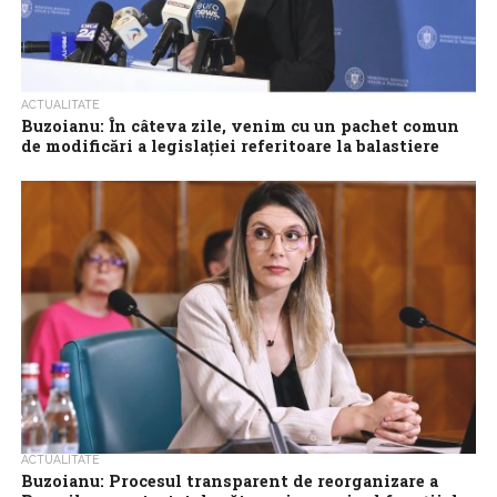
ACTUALITATE
Buzoianu: În câteva zile, venim cu un pachet comun
de modificări a legislației referitoare la balastiere
Un pachet comun de modificări de legislație cu privire la
balastiere va fi definitivat în câteva zile, astfel încât să oprim
grupurile...
ACTUALITATE
Buzoianu: Procesul transparent de reorganizare a