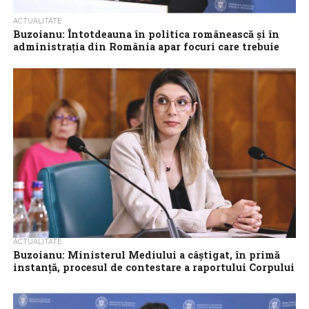
ACTUALITATE
Buzoianu: Întotdeauna în politica românească și în
administrația din România apar focuri care trebuie
stinse
Realitatea este că avem strategii peste strategii care au fost
adoptate în ultimii ani de zile, dar ce se întâmplă în practică...
ACTUALITATE
Buzoianu: Ministerul Mediului a câștigat, în primă
instanță, procesul de contestare a raportului Corpului
de control referitor la Pădurea Băneasa
Ministerul Mediului, Apelor și Pădurilor (MMAP) a câștigat în
primă instanță procesul privind raportul Corpului de control,