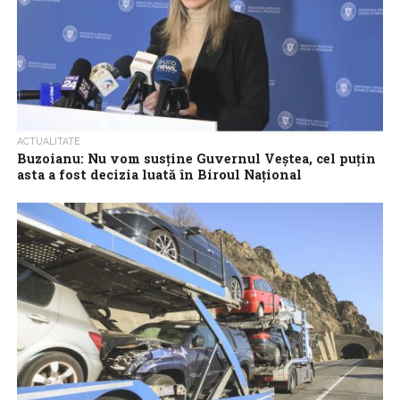
ACTUALITATE
Buzoianu: Nu vom susține Guvernul Veștea, cel puțin
asta a fost decizia luată în Biroul Național
Ministrul Mediului, Diana Buzoianu, a declarat miercuri că USR nu
va susține Guvernul Veștea, invocând decizia conducerii
partidului și rezultatele scrutinurilor din...