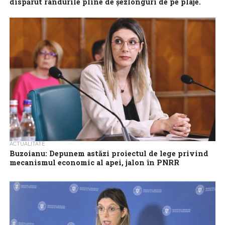
dispărut rândurile pline de şezlonguri de pe plaje.
Vom începe şi plantarea perdelelor forestiere
Ministrul interimar al Mediului, Diana Buzoianu, a declarat, joi
seară, că vor fi mai multe controale pe plajele de pe litoral şi...
ACTUALITATE
Buzoianu: Depunem astăzi proiectul de lege privind
mecanismul economic al apei, jalon în PNRR
Proiectul de lege privind mecanismul apei, jalon important în
PNRR, va fi depus miercuri, acesta urmând să permită României
să investească, în...