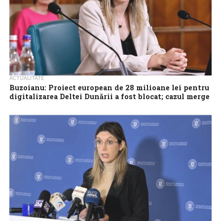
ACTUALITATE
Buzoianu: Proiect european de 28 milioane lei pentru
digitalizarea Deltei Dunării a fost blocat; cazul merge
la DNA
Un proiect de 28 de milioane de lei din fonduri europene,
destinat digitalizării gestionării permiselor și proceselor-verbale
din Administrația Rezervației Biosferei Delta...