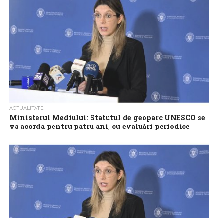
referitor la drumul din Pădurea...
ACTUALITATE
Ministerul Mediului: Statutul de geoparc UNESCO se
va acorda pentru patru ani, cu evaluări periodice
riguroase
Statutul de geoparc UNESCO se va acorda pentru o perioadă
limitată, de patru ani, cu evaluări periodice riguroase, ceea ce
asigură menținerea...