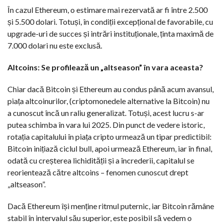
În cazul Ethereum, o estimare mai rezervată ar fi între 2.500
și 5.500 dolari. Totuși, în condiții excepțional de favorabile, cu
upgrade-uri de succes și intrări instituționale, ținta maximă de
7.000 dolari nu este exclusă.
Altcoins: Se profilează un „altseason” în vara aceasta?
Chiar dacă Bitcoin și Ethereum au condus până acum avansul,
piața altcoinurilor, (criptomonedele alternative la Bitcoin) nu
a cunoscut încă un raliu generalizat. Totuși, acest lucru s-ar
putea schimba în vara lui 2025. Din punct de vedere istoric,
rotația capitalului în piața cripto urmează un tipar predictibil:
Bitcoin inițiază ciclul bull, apoi urmează Ethereum, iar în final,
odată cu creșterea lichidității și a încrederii, capitalul se
reorientează către altcoins – fenomen cunoscut drept
„altseason”.
Dacă Ethereum își menține ritmul puternic, iar Bitcoin rămâne
stabil în intervalul său superior, este posibil să vedem o