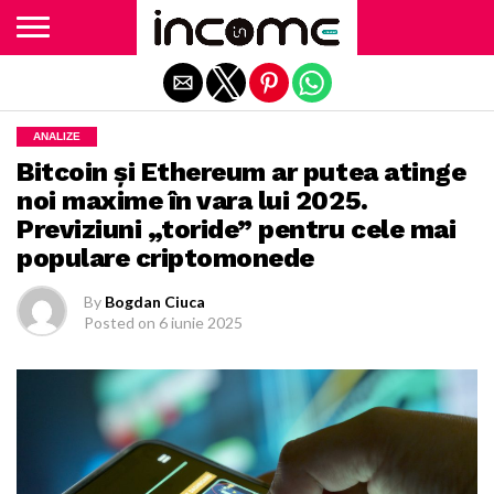
Exit mobile version
ANALIZE
Bitcoin și Ethereum ar putea atinge
noi maxime în vara lui 2025.
Previziuni „toride” pentru cele mai
populare criptomonede
By
Bogdan Ciuca
Posted on
6 iunie 2025