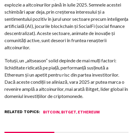
explozie a altcoinurilor până în iulie 2025. Semnele acestei
schimbări apar deja, prin creșterea interesului și a
sentimentului pozitiv în jurul unor sectoare precum inteligența
artificială (AI), jocurile blockchain și SocialFi (social finance
descentralizat). Aceste sectoare, animate de inovație și
comunități active, sunt deseori în fruntea renașterii
altcoinurilor.
Totuși, un „altseason” solid depinde de mai mulți factori:
lichiditate ridicată pe piață, performanță susținută a
Ethereum și un apetit pentru risc din partea investitorilor.
Dacă aceste condiții se aliniază, vara 2025 ar putea marca o
revenire amplă a altcoinurilor, mai arată Bitget, lider global în
domeniul investițiilor de criptomonede.
RELATED TOPICS:
,
,
BITCOIN
BITGET
ETHEREUM