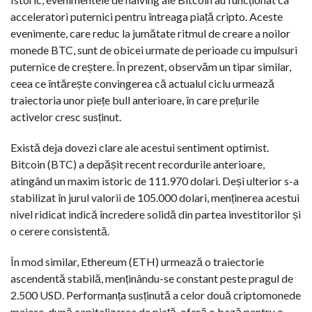
acceleratori puternici pentru întreaga piață cripto. Aceste
evenimente, care reduc la jumătate ritmul de creare a noilor
monede BTC, sunt de obicei urmate de perioade cu impulsuri
puternice de creștere. În prezent, observăm un tipar similar,
ceea ce întărește convingerea că actualul ciclu urmează
traiectoria unor piețe bull anterioare, în care prețurile
activelor cresc susținut.
Există deja dovezi clare ale acestui sentiment optimist.
Bitcoin (BTC) a depășit recent recordurile anterioare,
atingând un maxim istoric de 111.970 dolari. Deși ulterior s-a
stabilizat în jurul valorii de 105.000 dolari, menținerea acestui
nivel ridicat indică încredere solidă din partea investitorilor și
o cerere consistentă.
În mod similar, Ethereum (ETH) urmează o traiectorie
ascendentă stabilă, menținându-se constant peste pragul de
2.500 USD. Performanța susținută a celor două criptomonede
majore, după capitalizarea de piață, oferă o bază pentru o