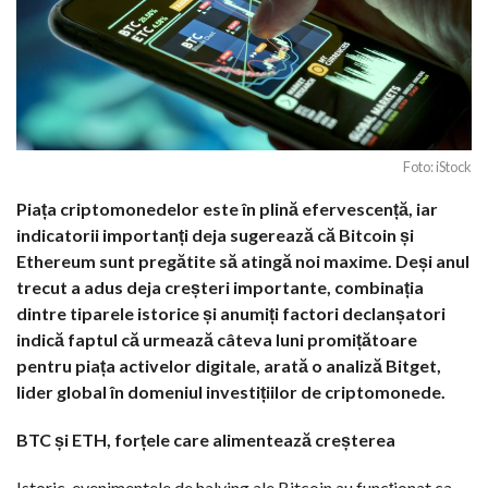
Foto: iStock
Piața criptomonedelor este în plină efervescență, iar
indicatorii importanți deja sugerează că Bitcoin și
Ethereum sunt pregătite să atingă noi maxime. Deși anul
trecut a adus deja creșteri importante, combinația
dintre tiparele istorice și anumiți factori declanșatori
indică faptul că urmează câteva luni promițătoare
pentru piața activelor digitale, arată o analiză Bitget,
lider global în domeniul investițiilor de criptomonede.
BTC și ETH, forțele care alimentează creșterea
Istoric, evenimentele de halving ale Bitcoin au funcționat ca