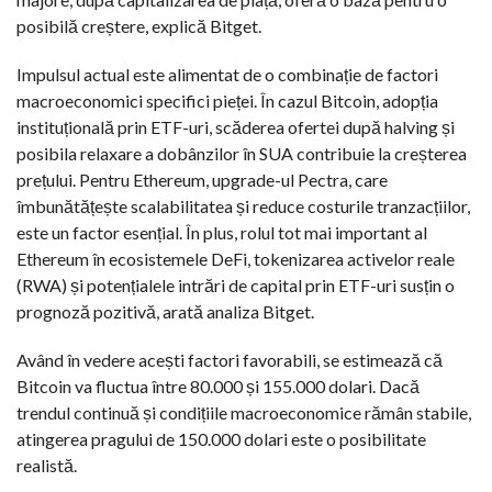
posibilă creștere, explică Bitget.
Impulsul actual este alimentat de o combinație de factori
macroeconomici specifici pieței. În cazul Bitcoin, adopția
instituțională prin ETF-uri, scăderea ofertei după halving și
posibila relaxare a dobânzilor în SUA contribuie la creșterea
prețului. Pentru Ethereum, upgrade-ul Pectra, care
îmbunătățește scalabilitatea și reduce costurile tranzacțiilor,
este un factor esențial. În plus, rolul tot mai important al
Ethereum în ecosistemele DeFi, tokenizarea activelor reale
(RWA) și potențialele intrări de capital prin ETF-uri susțin o
prognoză pozitivă, arată analiza Bitget.
Având în vedere acești factori favorabili, se estimează că
Bitcoin va fluctua între 80.000 și 155.000 dolari. Dacă
trendul continuă și condițiile macroeconomice rămân stabile,
atingerea pragului de 150.000 dolari este o posibilitate
realistă.