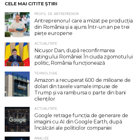
CELE MAI CITITE ȘTIRI
PROFIL DE ANTREPRENOR
Antreprenorul care a mizat pe producția
din România și a ajuns într-un an pe trei
piețe europene
ACTUALITATE
Nicuşor Dan, după reconfirmarea
ratingului României: În ciuda zgomotului
politic, România funcţionează
TEHNOLOGIE
Amazon a recuperat 600 de milioane de
dolari din taxele vamale impuse de
Trump şi va rambursa o parte din bani
clienţilor
ACTUALITATE
Google retrage funcţia de generare de
imagini cu AI din Google Earth, după
încălcări ale politicilor companiei
ANALIZE